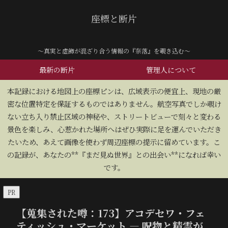
座標と断片
～真実と虚飾が混ざり合う情報の『奈落』を覗き込む～
最新の断片
管理人について
​本記録における地図上の座標ピンは、広域表示の便宜上、現地の厳
密な位置特定を保証するものではありません。航空写真でしか覗け
ない立ち入り禁止区域の神秘や、ストリートビューで刻々と変わる
景色を楽しみ、心惹かれた場所へはぜひ実際に足を運んでいただき
たいため、あえて画像を使わず周辺座標の提示に留めています。こ
の記録が、あなたの**『まだ見ぬ世界』との出会い**になれば幸い
です。
PR
【蒐集された噂：173】アコデセワ・フェ
ティッシュ・マーケット — 呪物と精霊が