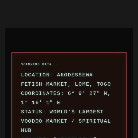
LOCATION: AKODESSEWA
FETISH MARKET, LOME, TOGO
COORDINATES: 6° 9′ 27″ N,
1° 16′ 1″ E
STATUS: WORLD’S LARGEST
VOODOO MARKET / SPIRITUAL
HUB