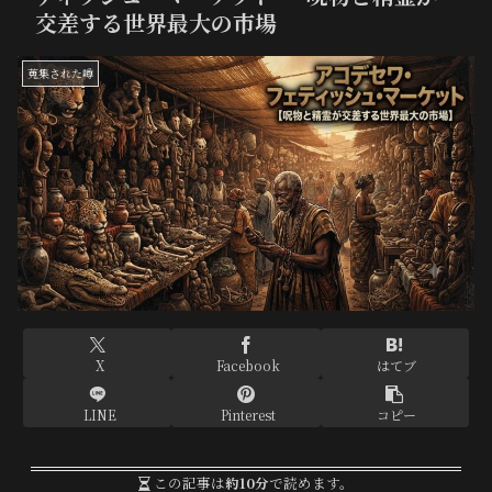
交差する世界最大の市場
蒐集された噂
X
Facebook
はてブ
LINE
Pinterest
コピー
この記事は
約10分
で読めます。