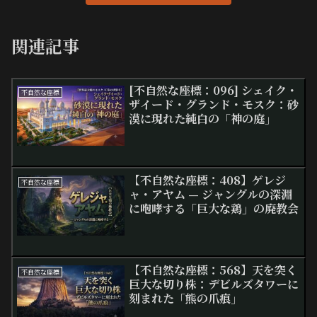
関連記事
[不自然な座標：096] シェイク・
不自然な座標
ザイード・グランド・モスク：砂
漠に現れた純白の「神の庭」
【不自然な座標：408】ゲレジ
不自然な座標
ャ・アヤム — ジャングルの深淵
に咆哮する「巨大な鶏」の廃教会
【不自然な座標：568】天を突く
不自然な座標
巨大な切り株：デビルズタワーに
刻まれた「熊の爪痕」