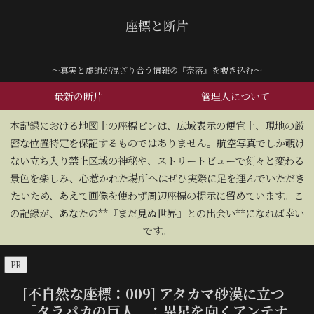
座標と断片
～真実と虚飾が混ざり合う情報の『奈落』を覗き込む～
最新の断片
管理人について
​本記録における地図上の座標ピンは、広域表示の便宜上、現地の厳
密な位置特定を保証するものではありません。航空写真でしか覗け
ない立ち入り禁止区域の神秘や、ストリートビューで刻々と変わる
景色を楽しみ、心惹かれた場所へはぜひ実際に足を運んでいただき
たいため、あえて画像を使わず周辺座標の提示に留めています。こ
の記録が、あなたの**『まだ見ぬ世界』との出会い**になれば幸い
です。
PR
[不自然な座標：009] アタカマ砂漠に立つ
「タラパカの巨人」：異星を向くアンテナ