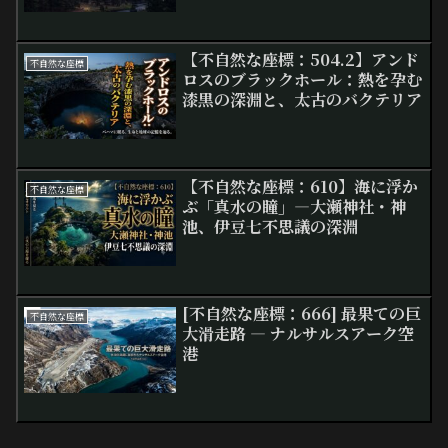
【不自然な座標：504.2】アンド
不自然な座標
ロスのブラックホール：熱を孕む
漆黒の深淵と、太古のバクテリア
【不自然な座標：610】海に浮か
不自然な座標
ぶ「真水の瞳」―大瀬神社・神
池、伊豆七不思議の深淵
[不自然な座標：666] 最果ての巨
不自然な座標
大滑走路 ― ナルサルスアーク空
港