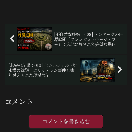
[不自然な座標：008] デンマークの円
環庭園「ブレンビュ・ヘーヴィブ
ー」：大地に施された完璧な幾何学
と、秩序に囚われた理想郷
[未完の記録：010] セシルホテル・貯
水槽の沈黙：エリサ・ラム事件と塗
り替えられた現場検証
コメント
コメントを書き込む