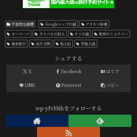
不自然な座標
Googleマップの謎
アタカマ砂漠
オーパーツ
タラパカの巨人
チリの謎
世界のミステリー
南米旅行
古代文明
地上絵
宇宙人説
シェアする
X
Facebook
はてブ
LINE
Pinterest
コピー
wp-yfvl0ihをフォローする