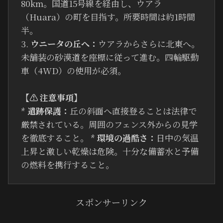
80km。国道15号線を経由し、ウアラ
（Huara）の町を目指す。所要時間は約1時間
半。
3.
ウニータの丘へ：
ウアラからさらに北東へ。
未舗装の砂漠道を座標に従って進む。四輪駆動
車（4WD）の使用が必須。
【⚠ 注意事項】
*
遺跡保護：
丘の斜面へ直接登ることは法律で
厳禁されている。周囲のフェンス外からの見学
を徹底すること。 *
環境の過酷さ：
日中の気温
上昇と激しい乾燥は危険。十分な備蓄水と予備
の燃料を携行すること。
スポンサーリンク