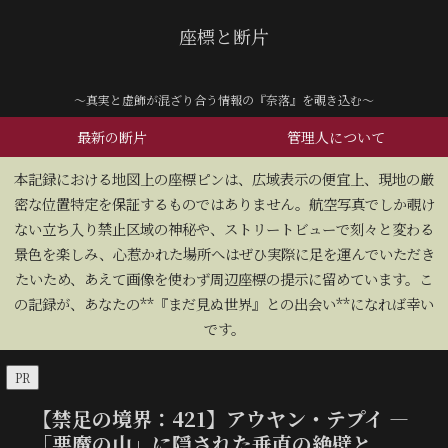
座標と断片
～真実と虚飾が混ざり合う情報の『奈落』を覗き込む～
最新の断片
管理人について
​本記録における地図上の座標ピンは、広域表示の便宜上、現地の厳
密な位置特定を保証するものではありません。航空写真でしか覗け
ない立ち入り禁止区域の神秘や、ストリートビューで刻々と変わる
景色を楽しみ、心惹かれた場所へはぜひ実際に足を運んでいただき
たいため、あえて画像を使わず周辺座標の提示に留めています。こ
の記録が、あなたの**『まだ見ぬ世界』との出会い**になれば幸い
です。
PR
【禁足の境界：421】アウヤン・テプイ —
「悪魔の山」に隠された垂直の絶壁と、