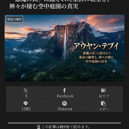
神々が棲む空中庭園の真実
禁足の境界
X
Facebook
はてブ
LINE
Pinterest
コピー
この記事は
約9分
で読めます。