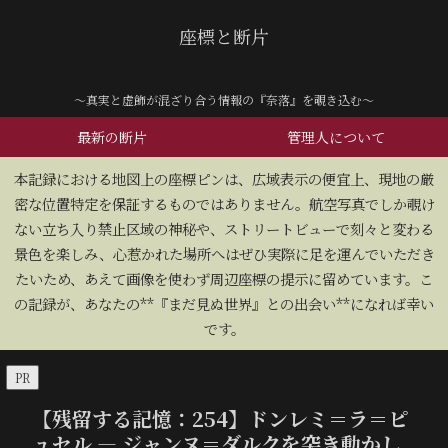
座標と断片
～真実と虚飾が混ざり合う情報の『奈落』を覗き込む～
最新の断片
管理人について
​本記録における地図上の座標ピンは、広域表示の便宜上、現地の厳
密な位置特定を保証するものではありません。航空写真でしか覗け
ない立ち入り禁止区域の神秘や、ストリートビューで刻々と変わる
景色を楽しみ、心惹かれた場所へはぜひ実際に足を運んでいただき
たいため、あえて画像を使わず周辺座標の提示に留めています。こ
の記録が、あなたの**『まだ見ぬ世界』との出会い**になれば幸い
です。
PR
【残留する記憶：254】ドンレミ＝ラ＝ピ
ュセル — ジャンヌ＝ダルクを突き動かし