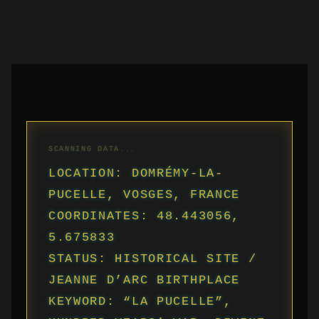
LOCATION: DOMRÉMY-LA-
PUCELLE, VOSGES, FRANCE
COORDINATES: 48.443056,
5.675833
STATUS: HISTORICAL SITE /
JEANNE D’ARC BIRTHPLACE
KEYWORD: “LA PUCELLE”,