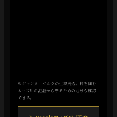
※ジャンヌ＝ダルクの生家周辺。村を囲む
ムーズ川の氾濫から守るための地形も確認
できる。
≫ Googleマップで「聖女