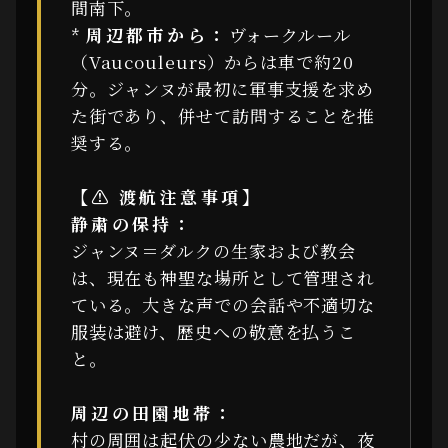
間南下。
*
周辺都市から：
ヴォークルール
（Vaucouleurs）からは車で約20
分。ジャンヌが最初に軍事支援を求め
た街であり、併せて訪問することを推
奨する。
【⚠ 渡航注意事項】
静粛の保持：
ジャンヌ＝ダルクの生家および教会
は、現在も神聖な場所として管理され
ている。大きな声での会話や不適切な
服装は避け、歴史への敬意を払うこ
と。
周辺の田園地帯：
村の周囲は起伏の少ない農地だが、夜