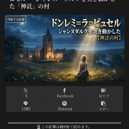
た「神託」の村
残留する記憶
X
Facebook
はてブ
LINE
Pinterest
コピー
この記事は
約9分
で読めます。