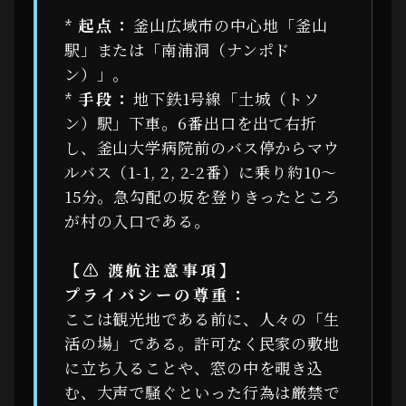
*
起点：
釜山広域市の中心地「釜山
駅」または「南浦洞（ナンポド
ン）」。
*
手段：
地下鉄1号線「土城（トソ
ン）駅」下車。6番出口を出て右折
し、釜山大学病院前のバス停からマウ
ルバス（1-1, 2, 2-2番）に乗り約10〜
15分。急勾配の坂を登りきったところ
が村の入口である。
【⚠ 渡航注意事項】
プライバシーの尊重：
ここは観光地である前に、人々の「生
活の場」である。許可なく民家の敷地
に立ち入ることや、窓の中を覗き込
む、大声で騒ぐといった行為は厳禁で