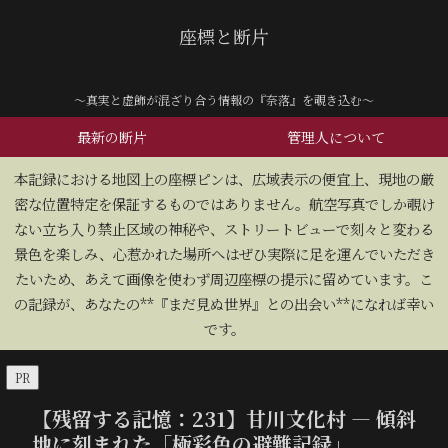
座標と断片
～真実と虚飾が混ざり合う情報の『奈落』を覗き込む～
最新の断片
管理人について
​本記録における地図上の座標ピンは、広域表示の便宜上、現地の厳
密な位置特定を保証するものではありません。航空写真でしか覗け
ない立ち入り禁止区域の神秘や、ストリートビューで刻々と変わる
景色を楽しみ、心惹かれた場所へはぜひ実際に足を運んでいただき
たいため、あえて画像を使わず周辺座標の提示に留めています。こ
の記録が、あなたの**『まだ見ぬ世界』との出会い**になれば幸い
です。
PR
【残留する記憶：231】甘川文化村 — 傾斜
地に刻まれた「極彩色の避難記録」