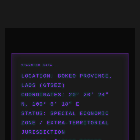
LOCATION: BOKEO PROVINCE,
LAOS (GTSEZ)
COORDINATES: 20° 20′ 24″
N, 100° 6′ 18″ E
STATUS: SPECIAL ECONOMIC
ZONE / EXTRA-TERRITORIAL
JURISDICTION