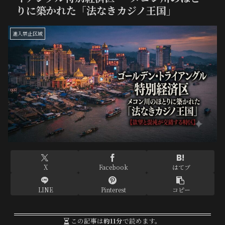
りに築かれた「法なきカジノ王国」
進入禁止区域
X
Facebook
はてブ
LINE
Pinterest
コピー
この記事は
約11分
で読めます。