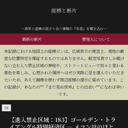
座標と断片
～真実と虚飾が混ざり合う情報の『奈落』を覗き込む～
最新の断片
管理人について
​本記録における地図上の座標ピンは、広域表示の便宜上、現地の厳
密な位置特定を保証するものではありません。航空写真でしか覗け
ない立ち入り禁止区域の神秘や、ストリートビューで刻々と変わる
景色を楽しみ、心惹かれた場所へはぜひ実際に足を運んでいただき
たいため、あえて画像を使わず周辺座標の提示に留めています。こ
の記録が、あなたの**『まだ見ぬ世界』との出会い**になれば幸い
です。
PR
【進入禁止区域：183】ゴールデン・トラ
イアングル特別経済区 — メコン川のほと