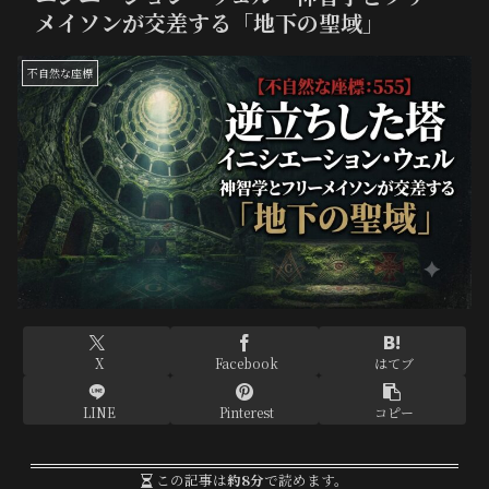
メイソンが交差する「地下の聖域」
不自然な座標
X
Facebook
はてブ
LINE
Pinterest
コピー
この記事は
約8分
で読めます。