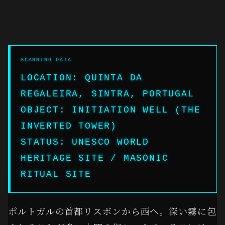
LOCATION: QUINTA DA
REGALEIRA, SINTRA, PORTUGAL
OBJECT: INITIATION WELL (THE
INVERTED TOWER)
STATUS: UNESCO WORLD
HERITAGE SITE / MASONIC
RITUAL SITE
ポルトガルの首都リスボンから西へ。深い霧に包