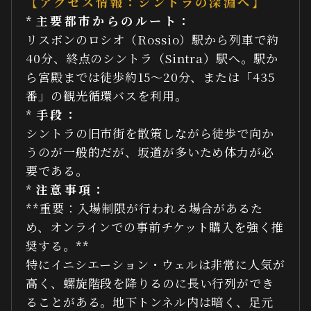
【アクセス情報：シントラの深淵へ】
*
主要都市からのルート：
リスボンのロシオ（Rossio）駅から列車で約
40分、終点のシントラ（Sintra）駅へ。駅か
ら宮殿までは徒歩約15〜20分、または「435
番」の観光循環バスを利用。
*
手段：
シントラの旧市街を散策しながら徒歩で向か
うのが一般的だが、坂道が多いため体力が必
要である。
*
注意事項：
**重要：入場制限が行われる場合があるた
め、オンラインでの事前チケット購入を強く推
奨する。**
特にイニシエーション・ウェルは非常に人気が
高く、螺旋階段を降りるのに長い行列ができ
ることがある。地下トンネル内は暗く、足元