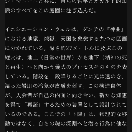
ジ・マニーニと共に、自らの哲学とオカルト的知
識のすべてをこの庭園に注ぎ込んだ。
イニシエーション・ウェルは、ダンテの『神曲』
における地獄、煉獄、天国を象徴する九つの区画
に分かれている。深さ約27メートルに及ぶこの
縦穴は、地上（日常の世界）から地下（精神の死
と再生）へと向かう儀式のプロセスそのものを表
している。階段を一段降りるごとに光は遠のき、
湿った岩肌の冷気が皮膚を刺す。この構造自体
が、入会者が自己の内面と向き合い、新たな知恵
を得て「再誕」するための装置として設計されて
いるのである。ここでの「下降」は、物理的な移
動ではなく、自らの魂の深淵へと潜る行為に他な