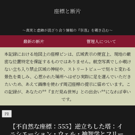
座標と断片
～真実と虚飾が混ざり合う情報の『奈落』を覗き込む～
最新の断片
管理人について
​本記録における地図上の座標ピンは、広域表示の便宜上、現地の厳
密な位置特定を保証するものではありません。航空写真でしか覗け
ない立ち入り禁止区域の神秘や、ストリートビューで刻々と変わる
景色を楽しみ、心惹かれた場所へはぜひ実際に足を運んでいただき
たいため、あえて画像を使わず周辺座標の提示に留めています。こ
の記録が、あなたの**『まだ見ぬ世界』との出会い**になれば幸い
です。
PR
【不自然な座標：555】逆立ちした塔：イ
ニシエーション・ウェル・神智学とフリー