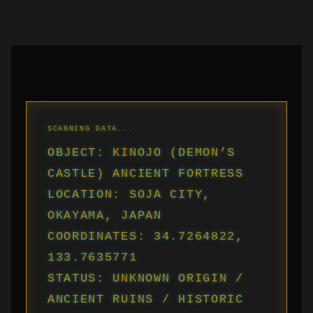
OBJECT: KINOJO (DEMON’S
CASTLE) ANCIENT FORTRESS
LOCATION: SOJA CITY,
OKAYAMA, JAPAN
COORDINATES: 34.7264822,
133.7635771
STATUS: UNKNOWN ORIGIN /
ANCIENT RUINS / HISTORIC