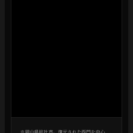
※岡山県総社市。復元された西門を中心