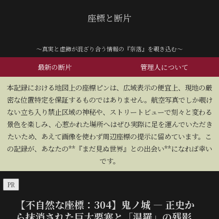
座標と断片
～真実と虚飾が混ざり合う情報の『奈落』を覗き込む～
最新の断片
管理人について
​本記録における地図上の座標ピンは、広域表示の便宜上、現地の厳
密な位置特定を保証するものではありません。航空写真でしか覗け
ない立ち入り禁止区域の神秘や、ストリートビューで刻々と変わる
景色を楽しみ、心惹かれた場所へはぜひ実際に足を運んでいただき
たいため、あえて画像を使わず周辺座標の提示に留めています。こ
の記録が、あなたの**『まだ見ぬ世界』との出会い**になれば幸い
です。
PR
【不自然な座標：304】鬼ノ城 — 正史か
ら抹消された巨大要塞と「温羅」の残影