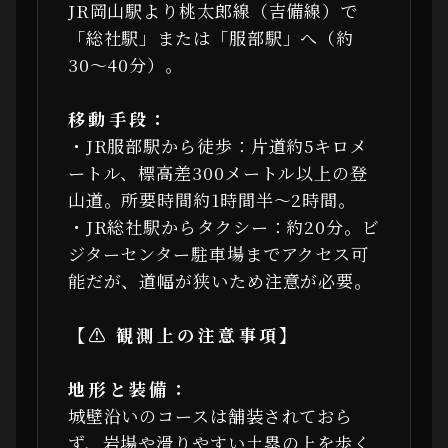
JR岡山駅より桃太郎線（吉備線）で
「総社駅」または「服部駅」へ（約
30〜40分）。
移動手段：
・JR服部駅から徒歩：片道約5キロメ
ートル、標高差300メートル以上の登
山道。所要時間約1時間半〜2時間。
・JR総社駅からタクシー：約20分。ビ
ジターセンター駐車場までアクセス可
能だが、道幅が狭いため注意が必要。
【⚠ 観測上の注意事項】
地形と装備：
城壁沿いのコースは舗装されておら
ず、岩場や滑りやすい土塁の上を歩く