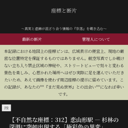
座標と断片
～真実と虚飾が混ざり合う情報の『奈落』を覗き込む～
最新の断片
管理人について
​本記録における地図上の座標ピンは、広域表示の便宜上、現地の厳
密な位置特定を保証するものではありません。航空写真でしか覗け
ない立ち入り禁止区域の神秘や、ストリートビューで刻々と変わる
景色を楽しみ、心惹かれた場所へはぜひ実際に足を運んでいただき
たいため、あえて画像を使わず周辺座標の提示に留めています。こ
の記録が、あなたの**『まだ見ぬ世界』との出会い**になれば幸い
です。
PR
【不自然な座標：312】恋山形駅 — 杉林の
深淵に突如出現する「極彩色の異変」