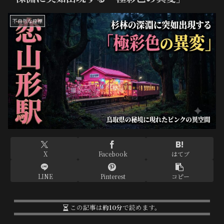
不自然な座標
X
Facebook
はてブ
LINE
Pinterest
コピー
この記事は
約10分
で読めます。