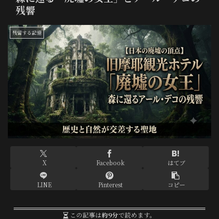
残響
残留する記憶
X
Facebook
はてブ
LINE
Pinterest
コピー
この記事は
約9分
で読めます。