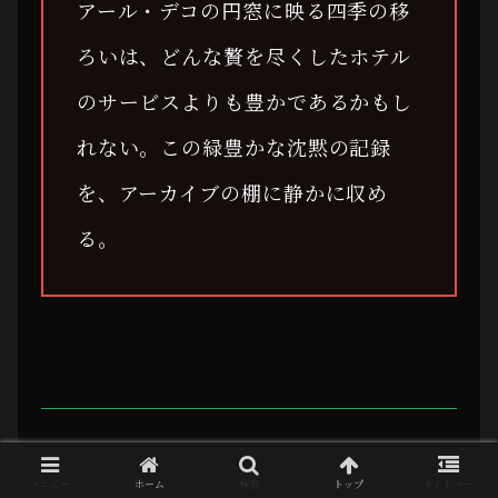
アール・デコの円窓に映る四季の移
ろいは、どんな贅を尽くしたホテル
のサービスよりも豊かであるかもし
れない。この緑豊かな沈黙の記録
を、アーカイブの棚に静かに収め
る。
RECORD ID: 116-QUEEN-MAYA
DATA SOURCE: KOBE CITY / MAYASAN
メニュー
ホーム
検索
トップ
サイドバー