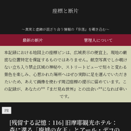
座標と断片
～真実と虚飾が混ざり合う情報の『奈落』を覗き込む～
最新の断片
管理人について
​本記録における地図上の座標ピンは、広域表示の便宜上、現地の厳
密な位置特定を保証するものではありません。航空写真でしか覗け
ない立ち入り禁止区域の神秘や、ストリートビューで刻々と変わる
景色を楽しみ、心惹かれた場所へはぜひ実際に足を運んでいただき
たいため、あえて画像を使わず周辺座標の提示に留めています。こ
の記録が、あなたの**『まだ見ぬ世界』との出会い**になれば幸い
です。
PR
[残留する記憶：116] 旧摩耶観光ホテル：
森に還る「廃墟の女王」とアール・デコの