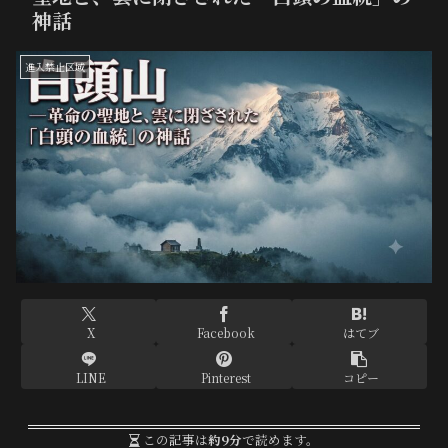
神話
進入禁止区域
X
Facebook
はてブ
LINE
Pinterest
コピー
この記事は
約9分
で読めます。