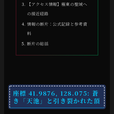
【アクセス情報】極東の聖域へ
の接近経路
情報の断片：公式記録と参考資
料
断片の総括
座標 41.9876, 128.075: 蒼
き「天池」と引き裂かれた頂