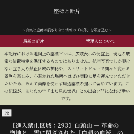
座標と断片
～真実と虚飾が混ざり合う情報の『奈落』を覗き込む～
最新の断片
管理人について
​本記録における地図上の座標ピンは、広域表示の便宜上、現地の厳
密な位置特定を保証するものではありません。航空写真でしか覗け
ない立ち入り禁止区域の神秘や、ストリートビューで刻々と変わる
景色を楽しみ、心惹かれた場所へはぜひ実際に足を運んでいただき
たいため、あえて画像を使わず周辺座標の提示に留めています。こ
の記録が、あなたの**『まだ見ぬ世界』との出会い**になれば幸い
です。
PR
【進入禁止区域：293】白頭山 — 革命の
聖地と、雲に閉ざされた「白頭の血統」の