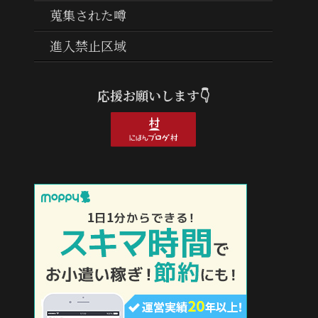
蒐集された噂
進入禁止区域
応援お願いします👇