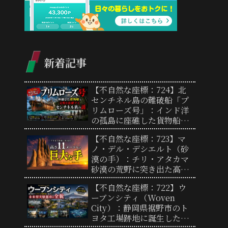
新着記事
【不自然な座標：724】北
センチネル島の難破船「プ
リムローズ号」：インド洋
の孤島に座礁した貨物船と
文明を拒絶するセンチネル
【不自然な座標：723】マ
族の謎
ノ・デル・デシエルト（砂
漠の手）：チリ・アタカマ
砂漠の荒野に突き出た高さ
11メートルの巨大な彫刻と
【不自然な座標：722】ウ
奇妙な景観の謎
ーブンシティ（Woven
City）：静岡県裾野市のト
ヨタ工場跡地に誕生した未