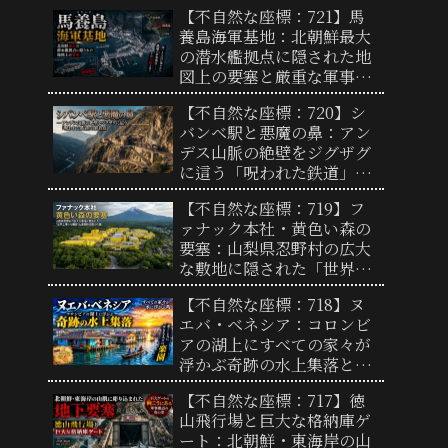
来型実験都市の全貌と「リ
【不自然な座標：721】馬
アルな街」の謎
養島海軍基地：北朝鮮最大
の潜水艦拠点に隠された地
図上の要塞と厳重な軍事境
界線の実態
【不自然な座標：720】シ
バンベ駅と悪魔の鼻：アン
デス山脈の絶壁をジグザグ
に這う「呪われた鉄道」の
終着点と驚異の地形
【不自然な座標：719】フ
ァナック本社・黄色い森の
要塞：山梨県忍野村の広大
な敷地に隠された「世界工
場の心臓部」と圧倒的支配
【不自然な座標：718】ヌ
力の謎
エバ・ベネシア：コロンビ
アの湖上にすべての家々が
浮かぶ奇跡の水上集落と、
過酷な自然を生き抜く人々
【不自然な座標：717】徳
の歴史
山飛行場と巨大な格納庫ゲ
ート：北朝鮮・東海岸の山