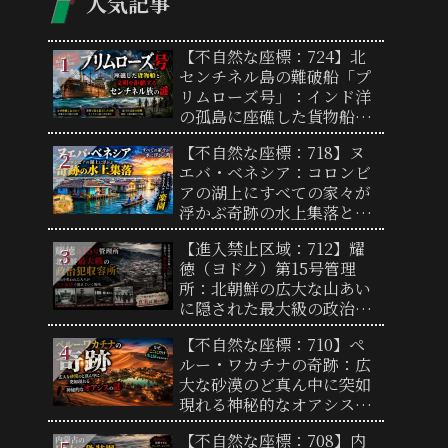
人気記事
【不自然な座標：724】北
センチネル島の難破船「プ
リムローズ号」：インド洋
の孤島に座礁した貨物船と
文明を拒絶するセンチネル
【不自然な座標：718】ヌ
族の謎
エバ・ベネシア：コロンビ
アの湖上にすべての家々が
浮かぶ奇跡の水上集落と、
過酷な自然を生き抜く人々
【進入禁止区域：712】耀
の歴史
徳（ヨドク）第15号管理
所：北朝鮮の広大な山あい
に隠された最大級の政治犯
収容所と闇に包まれた実態
【不自然な座標：710】ペ
ルー・ワカチナの奇跡：広
大な砂漠のど真ん中に突如
現れる神秘的なオアシスの
謎
【不自然な座標：708】内