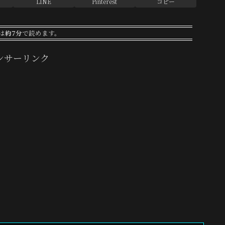
LINE
Pinterest
コピー
は
約7分
で読めます。
ンサーリンク