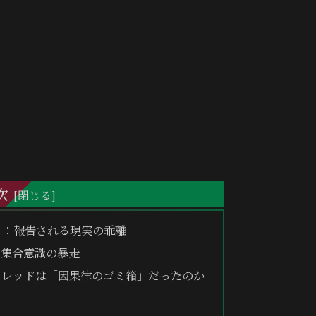
次
」：報告される現実の乖離
：集合意識の暴走
スレッドは「因果律のゴミ箱」だったのか
染