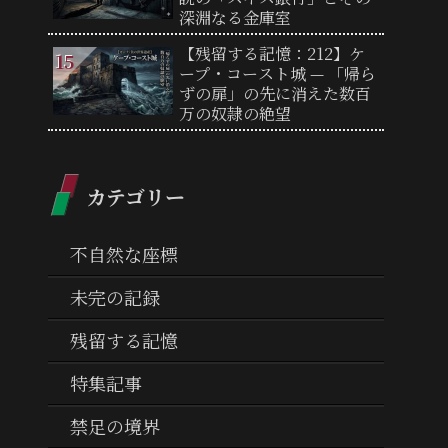
深淵なる金庫室
【残留する記憶：212】ケ
ープ・コースト城 — 「帰ら
ずの扉」の先に消えた数百
万の奴隷の絶望
カテゴリー
不自然な座標
未完の記録
残留する記憶
特集記事
禁足の境界