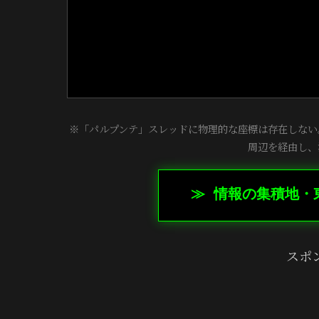
※「パルプンテ」スレッドに物理的な座標は存在しない
周辺を経由し、
≫ 情報の集積地・
スポ