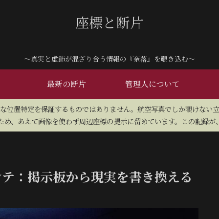
座標と断片
～真実と虚飾が混ざり合う情報の『奈落』を覗き込む～
最新の断片
管理人について
密な位置特定を保証するものではありません。航空写真でしか覗けない
め、あえて画像を使わず周辺座標の提示に留めています。この記録が、
プンテ：掲示板から現実を書き換える