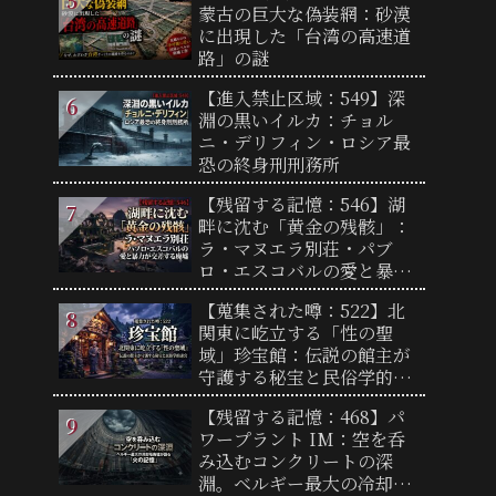
蒙古の巨大な偽装網：砂漠
に出現した「台湾の高速道
路」の謎
【進入禁止区域：549】深
淵の黒いイルカ：チョル
ニ・デリフィン・ロシア最
恐の終身刑刑務所
【残留する記憶：546】湖
畔に沈む「黄金の残骸」：
ラ・マヌエラ別荘・パブ
ロ・エスコバルの愛と暴力
が交差する廃墟
【蒐集された噂：522】北
関東に屹立する「性の聖
域」珍宝館：伝説の館主が
守護する秘宝と民俗学的迷
宮
【残留する記憶：468】パ
ワープラント IM：空を呑
み込むコンクリートの深
淵。ベルギー最大の冷却塔