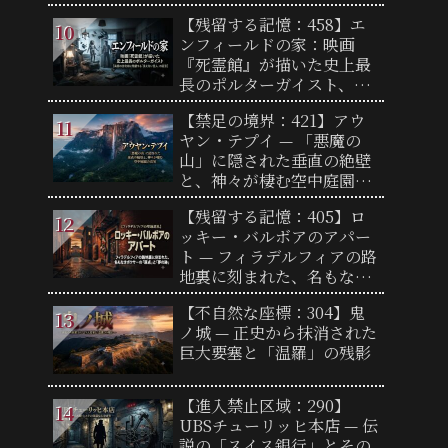
廃墟が語る「火の記憶」
【残留する記憶：458】エ
ンフィールドの家：映画
『死霊館』が描いた史上最
長のポルターガイスト、英
国の住宅街に残留する「見
【禁足の境界：421】アウ
えない住人」の証言
ヤン・テプイ — 「悪魔の
山」に隠された垂直の絶壁
と、神々が棲む空中庭園の
真実
【残留する記憶：405】ロ
ッキー・バルボアのアパー
ト — フィラデルフィアの路
地裏に刻まれた、名もなき
ボクサーの「原点」と「夢
【不自然な座標：304】鬼
の跡」
ノ城 — 正史から抹消された
巨大要塞と「温羅」の残影
【進入禁止区域：290】
UBSチューリッヒ本店 — 伝
説の「スイス銀行」とその