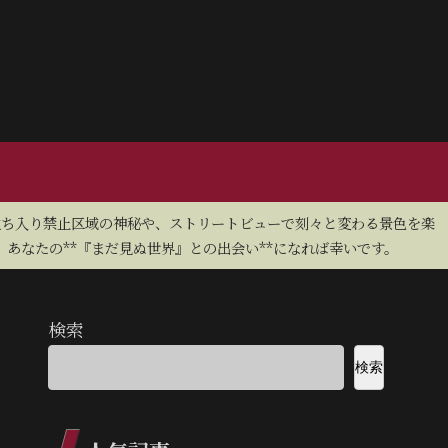
立ち入り禁止区域の神秘や、ストリートビューで刻々と変わる景色を楽
あなたの**『まだ見ぬ世界』との出会い**になれば幸いです。
検索
検索