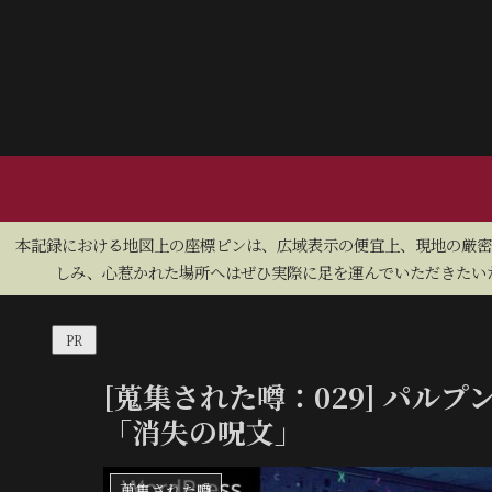
​本記録における地図上の座標ピンは、広域表示の便宜上、現地の厳
しみ、心惹かれた場所へはぜひ実際に足を運んでいただきたいた
PR
[蒐集された噂：029] パル
「消失の呪文」
蒐集された噂