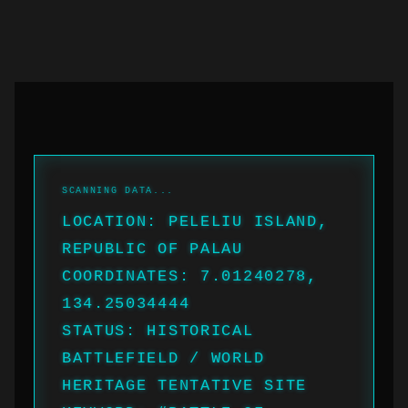
LOCATION: PELELIU ISLAND,
REPUBLIC OF PALAU
COORDINATES: 7.01240278,
134.25034444
STATUS: HISTORICAL
BATTLEFIELD / WORLD
HERITAGE TENTATIVE SITE