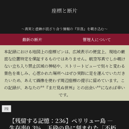
座標と断片
～真実と虚飾が混ざり合う情報の『奈落』を覗き込む～
最新の断片
管理人について
​本記録における地図上の座標ピンは、広域表示の便宜上、現地の厳
密な位置特定を保証するものではありません。航空写真でしか覗け
ない立ち入り禁止区域の神秘や、ストリートビューで刻々と変わる
景色を楽しみ、心惹かれた場所へはぜひ実際に足を運んでいただき
たいため、あえて画像を使わず周辺座標の提示に留めています。こ
の記録が、あなたの**『まだ見ぬ世界』との出会い**になれば幸い
です。
PR
【残留する記憶：236】ペリリュー島 —
生存率0.3％、玉砕の島に刻まれた「不朽