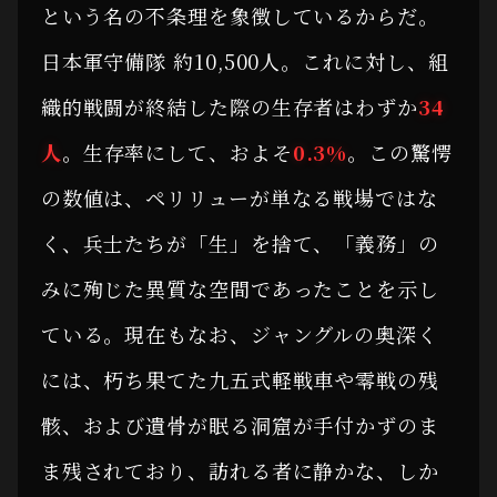
という名の不条理を象徴しているからだ。
日本軍守備隊 約10,500人。これに対し、組
織的戦闘が終結した際の生存者はわずか
34
人
。生存率にして、およそ
0.3%
。この驚愕
の数値は、ペリリューが単なる戦場ではな
く、兵士たちが「生」を捨て、「義務」の
みに殉じた異質な空間であったことを示し
ている。現在もなお、ジャングルの奥深く
には、朽ち果てた九五式軽戦車や零戦の残
骸、および遺骨が眠る洞窟が手付かずのま
ま残されており、訪れる者に静かな、しか