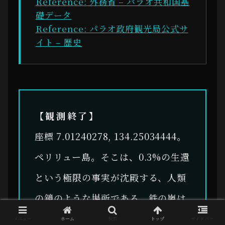
Reference: 外務省 – パラオ共和国基
礎データ
Reference: パラオ政府観光局公式サ
イト – 歴史
【観測終了】
座標 7.01240278, 134.25034444。
ペリリュー島。そこは、0.3%の生還
という極限の事実が沈殿する、人類
の鏡のような場所である。鉄の嵐は
去ったが、サンゴの岩肌に染み込ん
メニュー
ホーム
検索
トップ
サイドバー