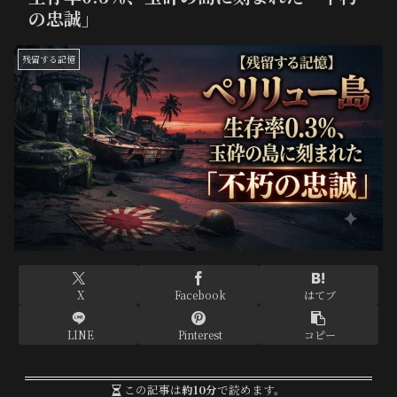
の忠誠」
残留する記憶
X
Facebook
はてブ
LINE
Pinterest
コピー
この記事は
約10分
で読めます。