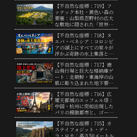
終着点と驚異の地形
【不自然な座標：719】フ
ァナック本社・黄色い森の
要塞：山梨県忍野村の広大
な敷地に隠された「世界工
場の心臓部」と圧倒的支配
【不自然な座標：718】ヌ
力の謎
エバ・ベネシア：コロンビ
アの湖上にすべての家々が
浮かぶ奇跡の水上集落と、
過酷な自然を生き抜く人々
【不自然な座標：717】徳
の歴史
山飛行場と巨大な格納庫ゲ
ート：北朝鮮・東海岸の山
肌に彫り込まれた地下要塞
と奇妙なループ状誘導路の
【不自然な座標：716】広
謎
厦天都城のエッフェル塔：
中国・杭州に突如出現した
パリの模倣都市と、ゴース
トタウンから変貌を遂げた
【不自然な座標：715】カ
現在地
ステイフォジット・デ・
ラ・ロカ：高さ50メートル