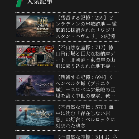
人気記事
【残留する記憶：259】ビ
ンラディンの屋敷跡地 — 徹
底的に抹消された「ワジリ
スタン・ハヴェリ」の記憶
【不自然な座標：717】徳
山飛行場と巨大な格納庫ゲ
ート：北朝鮮・東海岸の山
肌に彫り込まれた地下要塞
と奇妙なループ状誘導路の
【残留する記憶：694】リ
謎
ヘンベルク城（ブラニク
城）―スロベニア最峻の巨
塔を戴く中世の要塞、戦火
の悲劇を乗り越え神秘の夜
【不自然な座標：570】海
獣たちが守り継ぐ要塞の歴
中に沈む「存在しない岩
史と真実
礁」の灯台：ベルロックに
刻まれた執念
【不自然な座標：514.1】ネ