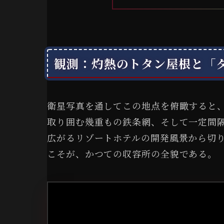
観測：灼熱のトタン屋根と「
衛星写真を通してこの地点を俯瞰すると
取り囲む幾重もの鉄条網、そして一定間
広がるリゾートホテルの開発風景から切
こそが、かつての収容所の全貌である。