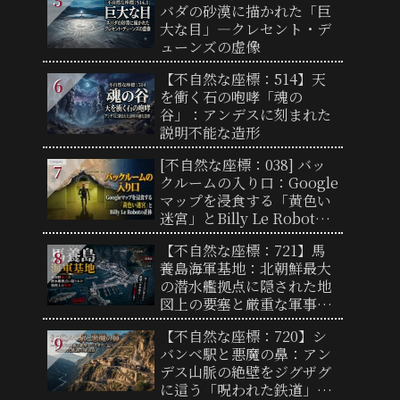
バダの砂漠に描かれた「巨
大な目」―クレセント・デ
ューンズの虚像
【不自然な座標：514】天
を衝く石の咆哮「魂の
谷」：アンデスに刻まれた
説明不能な造形
[不自然な座標：038] バッ
クルームの入り口：Google
マップを浸食する「黄色い
迷宮」とBilly Le Robotの
正体
【不自然な座標：721】馬
養島海軍基地：北朝鮮最大
の潜水艦拠点に隠された地
図上の要塞と厳重な軍事境
界線の実態
【不自然な座標：720】シ
バンベ駅と悪魔の鼻：アン
デス山脈の絶壁をジグザグ
に這う「呪われた鉄道」の