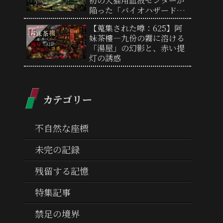
初の犬猫用血液センターが
陥った「バイオハザード研
究所」への狂気
【蒐集された噂：625】阿
妹茶樓―九份の霧に溶ける
「湯屋」の幻影と、赤い提
灯の誘惑
カテゴリー
不自然な座標
未完の記録
残留する記憶
特集記事
禁足の境界