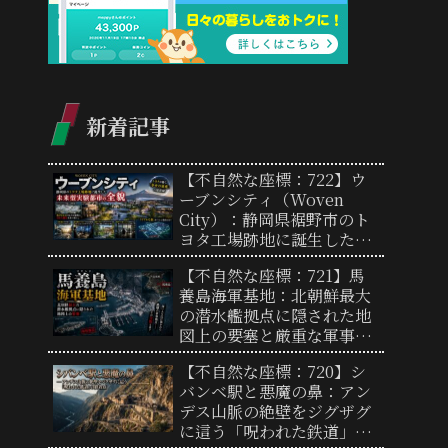
新着記事
【不自然な座標：722】ウ
ーブンシティ（Woven
City）：静岡県裾野市のト
ヨタ工場跡地に誕生した未
来型実験都市の全貌と「リ
【不自然な座標：721】馬
アルな街」の謎
養島海軍基地：北朝鮮最大
の潜水艦拠点に隠された地
図上の要塞と厳重な軍事境
界線の実態
【不自然な座標：720】シ
バンベ駅と悪魔の鼻：アン
デス山脈の絶壁をジグザグ
に這う「呪われた鉄道」の