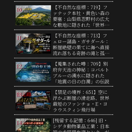
終着点と驚異の地形
【不自然な座標：719】フ
ァナック本社・黄色い森の
要塞：山梨県忍野村の広大
な敷地に隠された「世界工
場の心臓部」と圧倒的支配
【不自然な座標：713】フ
力の謎
ェロー諸島・ガサダール：
断崖絶壁の果てに海へ直接
流れ落ちる奇跡の滝と孤高
の村の秘密
【蒐集された噂：709】別
府弁天池の神秘：コバルト
ブルーの湧水に隠された
「地震の日の白濁」の伝説
【禁足の境界：651】空に
浮かぶ断崖の滑走路、世界
最短のファンチョ・E・ヨ
ラウスクィン飛行場
[残留する記憶：646] 旧・
シゲタ動物薬品工業：日本