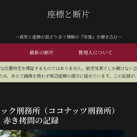
座標と断片
～真実と虚飾が混ざり合う情報の『奈落』を覗き込む～
最新の断片
管理人について
密な位置特定を保証するものではありません。航空写真でしか覗けない
め、あえて画像を使わず周辺座標の提示に留めています。この記録が、
コック刑務所（ココナッツ刑務所）
、赤き拷問の記録