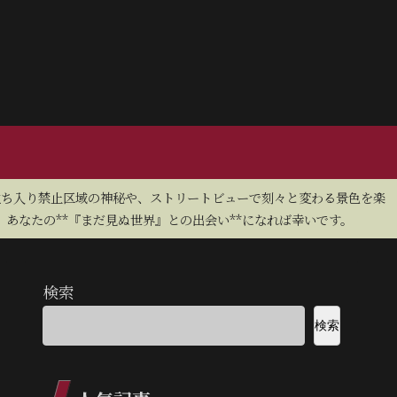
立ち入り禁止区域の神秘や、ストリートビューで刻々と変わる景色を楽
あなたの**『まだ見ぬ世界』との出会い**になれば幸いです。
検索
検索