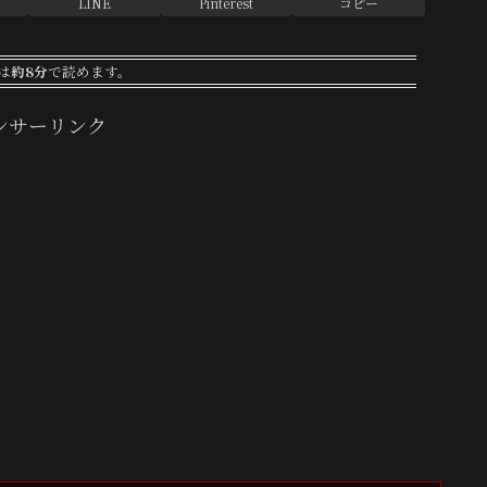
LINE
Pinterest
コピー
は
約8分
で読めます。
ンサーリンク