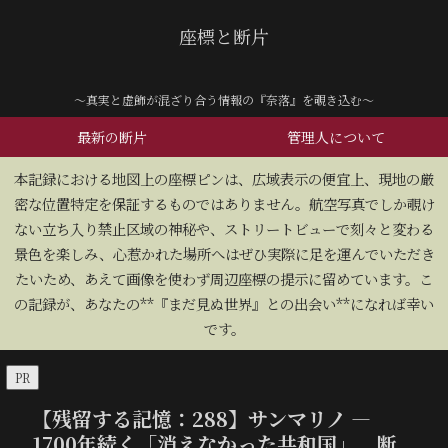
座標と断片
～真実と虚飾が混ざり合う情報の『奈落』を覗き込む～
最新の断片
管理人について
​本記録における地図上の座標ピンは、広域表示の便宜上、現地の厳
密な位置特定を保証するものではありません。航空写真でしか覗け
ない立ち入り禁止区域の神秘や、ストリートビューで刻々と変わる
景色を楽しみ、心惹かれた場所へはぜひ実際に足を運んでいただき
たいため、あえて画像を使わず周辺座標の提示に留めています。こ
の記録が、あなたの**『まだ見ぬ世界』との出会い**になれば幸い
です。
PR
【残留する記憶：288】サンマリノ —
1700年続く「消えなかった共和国」。断