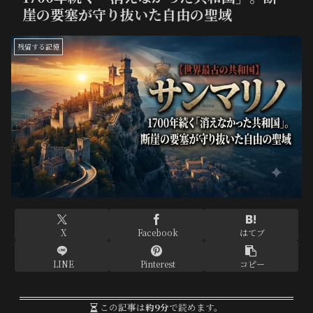
崖の要塞が守り抜いた自由の聖域
残留する記憶
X
Facebook
はてブ
LINE
Pinterest
コピー
この記事は
約9分
で読めます。