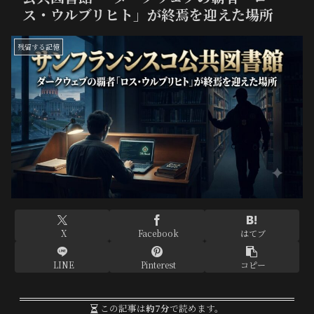
ス・ウルブリヒト」が終焉を迎えた場所
残留する記憶
X
Facebook
はてブ
LINE
Pinterest
コピー
この記事は
約7分
で読めます。