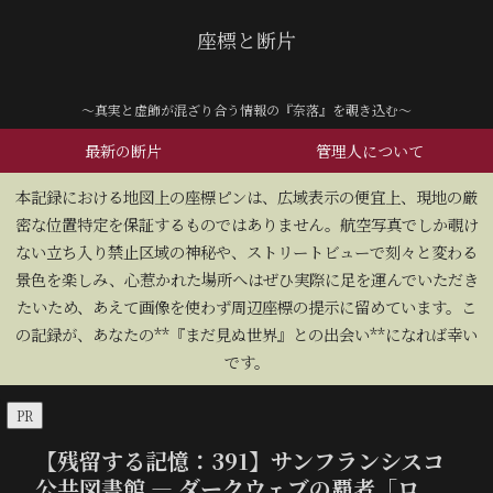
座標と断片
～真実と虚飾が混ざり合う情報の『奈落』を覗き込む～
最新の断片
管理人について
​本記録における地図上の座標ピンは、広域表示の便宜上、現地の厳
密な位置特定を保証するものではありません。航空写真でしか覗け
ない立ち入り禁止区域の神秘や、ストリートビューで刻々と変わる
景色を楽しみ、心惹かれた場所へはぜひ実際に足を運んでいただき
たいため、あえて画像を使わず周辺座標の提示に留めています。こ
の記録が、あなたの**『まだ見ぬ世界』との出会い**になれば幸い
です。
PR
【残留する記憶：391】サンフランシスコ
公共図書館 — ダークウェブの覇者「ロ