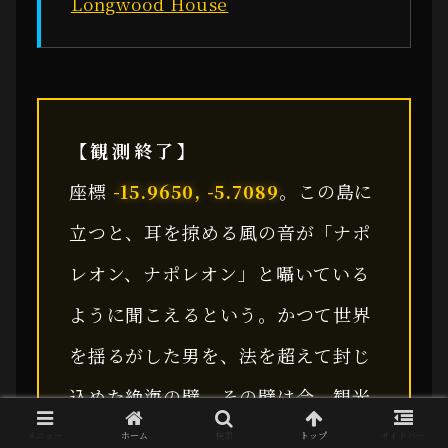
Longwood House
【観測終了】
座標
-15.9650, -5.7089
。この島に
立つと、耳を掠める風の音が「ナポ
レオン、ナポレオン」と囁いている
ように聞こえるという。かつて世界
を揺るがした男を、法を超えて封じ
込めた絶海の壁。その壁は今、観光
の扉として開かれつつあるが、この
メニュー
ホーム
検索
トップ
サイドバー