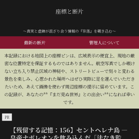
座標と断片
～真実と虚飾が混ざり合う情報の『奈落』を覗き込む～
最新の断片
管理人について
​本記録における地図上の座標ピンは、広域表示の便宜上、現地の厳
密な位置特定を保証するものではありません。航空写真でしか覗け
ない立ち入り禁止区域の神秘や、ストリートビューで刻々と変わる
景色を楽しみ、心惹かれた場所へはぜひ実際に足を運んでいただき
たいため、あえて画像を使わず周辺座標の提示に留めています。こ
の記録が、あなたの**『まだ見ぬ世界』との出会い**になれば幸い
です。
PR
【残留する記憶：156】セントヘレナ島 —
皇帝ナポレオンを飲み込んだ「法なき監