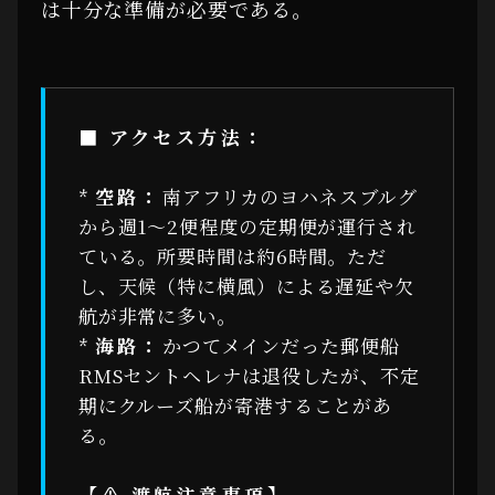
は十分な準備が必要である。
■ アクセス方法：
*
空路：
南アフリカのヨハネスブルグ
から週1〜2便程度の定期便が運行され
ている。所要時間は約6時間。ただ
し、天候（特に横風）による遅延や欠
航が非常に多い。
*
海路：
かつてメインだった郵便船
RMSセントヘレナは退役したが、不定
期にクルーズ船が寄港することがあ
る。
【⚠ 渡航注意事項】