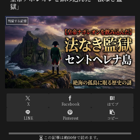
獄」
残留する記憶
X
Facebook
はてブ
LINE
Pinterest
コピー
この記事は
約10分
で読めます。