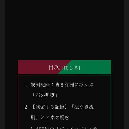
目次
観測記録：青き深淵に浮かぶ
「石の監獄」
【残留する記憶】「法なき流
刑」とヒ素の疑惑
699段の「ジェイコブス・ラ