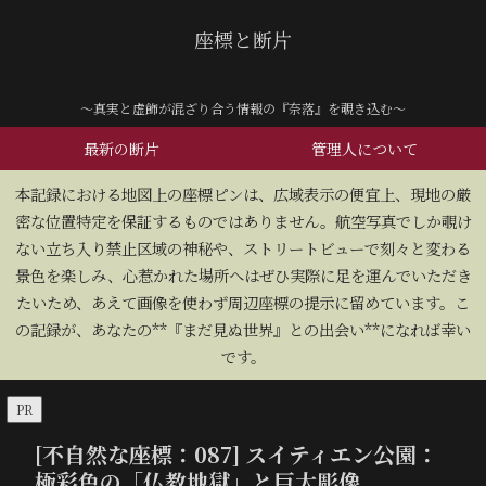
座標と断片
～真実と虚飾が混ざり合う情報の『奈落』を覗き込む～
最新の断片
管理人について
​本記録における地図上の座標ピンは、広域表示の便宜上、現地の厳
密な位置特定を保証するものではありません。航空写真でしか覗け
ない立ち入り禁止区域の神秘や、ストリートビューで刻々と変わる
景色を楽しみ、心惹かれた場所へはぜひ実際に足を運んでいただき
たいため、あえて画像を使わず周辺座標の提示に留めています。こ
の記録が、あなたの**『まだ見ぬ世界』との出会い**になれば幸い
です。
PR
[不自然な座標：087] スイティエン公園：
極彩色の「仏教地獄」と巨大彫像