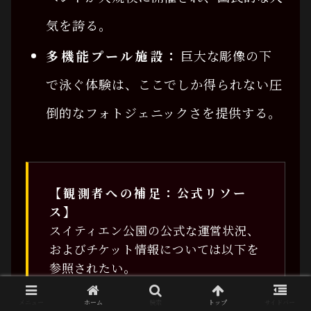
気を誇る。
多機能プール施設：
巨大な彫像の下
で泳ぐ体験は、ここでしか得られない圧
倒的なフォトジェニックさを提供する。
【観測者への補足：公式リソー
ス】
スイティエン公園の公式な運営状況、
およびチケット情報については以下を
参照されたい。
Reference: Suoi Tien Theme
Park Official Site
メニュー
ホーム
検索
トップ
サイドバー