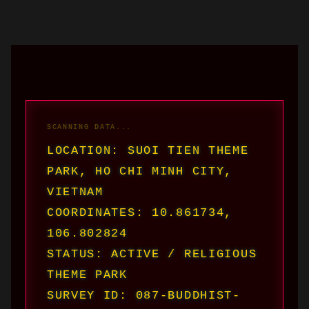
LOCATION: SUOI TIEN THEME
PARK, HO CHI MINH CITY,
VIETNAM
COORDINATES: 10.861734,
106.802824
STATUS: ACTIVE / RELIGIOUS
THEME PARK
SURVEY ID: 087-BUDDHIST-