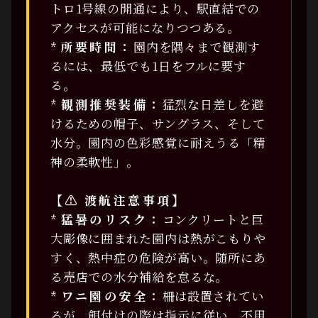
トロ1号線の開通により、駅直結での
アクセスが可能になりつつある。
*
所要時間：
園内を隅々まで観測す
るには、最低でも1日をフルに要す
る。
*
観測推奨装備：
猛烈な日差しを避
けるための帽子、サングラス、そして
水分。園内の色彩感覚に耐えうる「精
神の柔軟性」。
【⚠ 渡航注意事項】
*
猛暑のリスク：
コンクリートと巨
大彫像に囲まれた園内は熱がこもりや
すく、熱中症の危険が高い。随所にあ
る売店での水分補給を怠るな。
*
ワニ園の安全：
柵は設置されてい
るが、餌付けの際は指示に従い、不用