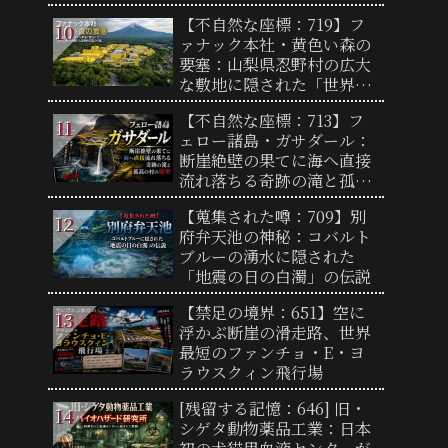
終着点と驚異の地形
【不自然な座標：719】フ
ァナック本社・黄色い森の
要塞：山梨県忍野村の広大
な敷地に隠された「世界工
場の心臓部」と圧倒的支配
【不自然な座標：713】フ
力の謎
ェロー諸島・ガサダール：
断崖絶壁の果てに海へ直接
流れ落ちる奇跡の滝と孤高
の村の秘密
【蒐集された噂：709】別
府弁天池の神秘：コバルト
ブルーの湧水に隠された
「地震の日の白濁」の伝説
【禁足の境界：651】空に
浮かぶ断崖の滑走路、世界
最短のファンチョ・E・ヨ
ラウスクィン飛行場
[残留する記憶：646] 旧・
シゲタ動物薬品工業：日本