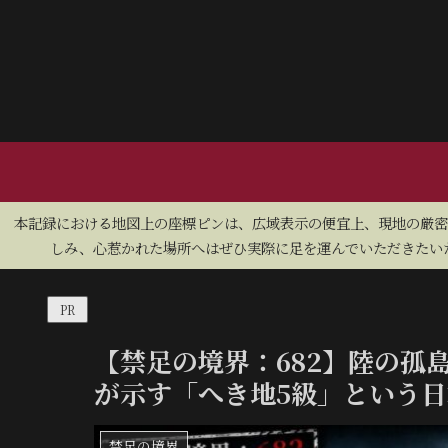
​本記録における地図上の座標ピンは、広域表示の便宜上、現地の厳
しみ、心惹かれた場所へはぜひ実際に足を運んでいただきたいた
PR
【禁足の境界：682】陸の孤
が示す「へき地5級」という
禁足の境界