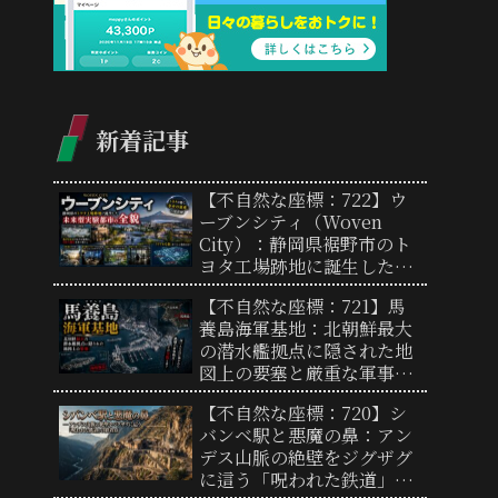
新着記事
【不自然な座標：722】ウ
ーブンシティ（Woven
City）：静岡県裾野市のト
ヨタ工場跡地に誕生した未
来型実験都市の全貌と「リ
【不自然な座標：721】馬
アルな街」の謎
養島海軍基地：北朝鮮最大
の潜水艦拠点に隠された地
図上の要塞と厳重な軍事境
界線の実態
【不自然な座標：720】シ
バンベ駅と悪魔の鼻：アン
デス山脈の絶壁をジグザグ
に這う「呪われた鉄道」の