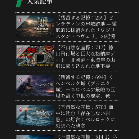
人気記事
【残留する記憶：259】ビ
ンラディンの屋敷跡地 — 徹
底的に抹消された「ワジリ
スタン・ハヴェリ」の記憶
【不自然な座標：717】徳
山飛行場と巨大な格納庫ゲ
ート：北朝鮮・東海岸の山
肌に彫り込まれた地下要塞
と奇妙なループ状誘導路の
【残留する記憶：694】リ
謎
ヘンベルク城（ブラニク
城）―スロベニア最峻の巨
塔を戴く中世の要塞、戦火
の悲劇を乗り越え神秘の夜
【不自然な座標：570】海
獣たちが守り継ぐ要塞の歴
中に沈む「存在しない岩
史と真実
礁」の灯台：ベルロックに
刻まれた執念
【不自然な座標：514.1】ネ