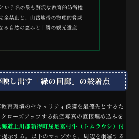
という名の最も贅沢な教育的防衛権
完全禁止と、山岳地帯の物理的脅威
なる自然の恵みと十勝の観光遺産
が映し出す「緑の回廊」の終着点
び教育環境のセキュリティ保護を最優先とするた
接クローズアップする航空写真の直接埋め込みを
北海道上川郡新得町屈足富村牛（トムラウシ）付
を提示する。以下のマップから、周辺を網羅する