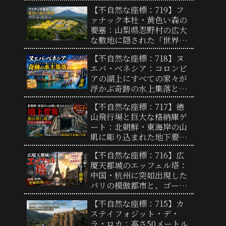
終着点と驚異の地形
【不自然な座標：719】フ
ァナック本社・黄色い森の
要塞：山梨県忍野村の広大
な敷地に隠された「世界工
場の心臓部」と圧倒的支配
【不自然な座標：718】ヌ
力の謎
エバ・ベネシア：コロンビ
アの湖上にすべての家々が
浮かぶ奇跡の水上集落と、
過酷な自然を生き抜く人々
【不自然な座標：717】徳
の歴史
山飛行場と巨大な格納庫ゲ
ート：北朝鮮・東海岸の山
肌に彫り込まれた地下要塞
と奇妙なループ状誘導路の
【不自然な座標：716】広
謎
厦天都城のエッフェル塔：
中国・杭州に突如出現した
パリの模倣都市と、ゴース
トタウンから変貌を遂げた
【不自然な座標：715】カ
現在地
ステイフォジット・デ・
ラ・ロカ：高さ50メートル