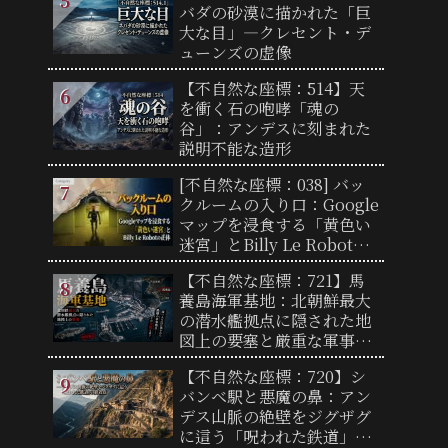
バダの砂漠に描かれた「巨
大な目」―クレセント・デ
ューンズの虚像
【不自然な座標：514】天
を衝く石の咆哮「魂の
谷」：アンデスに刻まれた
説明不能な造形
[不自然な座標：038] バッ
クルームの入り口：Google
マップを浸食する「黄色い
迷宮」とBilly Le Robotの
正体
【不自然な座標：721】馬
養島海軍基地：北朝鮮最大
の潜水艦拠点に隠された地
図上の要塞と厳重な軍事境
界線の実態
【不自然な座標：720】シ
バンベ駅と悪魔の鼻：アン
デス山脈の絶壁をジグザグ
に這う「呪われた鉄道」の