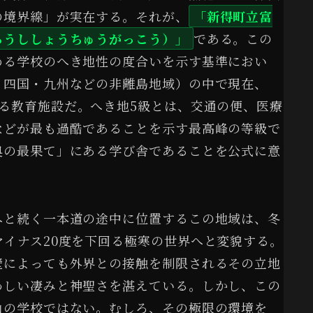
の境界線」が実在する。それが、
「新得町立富
らうししょうちゅうがっこう）」
である。この
める学校のへき地性の度合いを示す基準におい
・四国・九州などの非離島地域）の中で現在、
る教育施設だ。へき地5級とは、交通の便、医療
などが最も過酷であることを示す最高峰の等級で
奥の最果て」にある学び舎であることを公式に意
へと続く一本道の途中に位置するこの地域は、冬
イナス20度を下回る極寒の世界へと変貌する。
壁によっても外界との接触を制限されるその立地
わしい凄みと神聖さを湛えている。しかし、この
山の学校ではない。むしろ、その極限の環境を