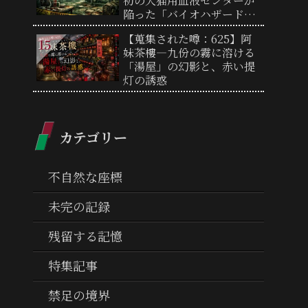
初の犬猫用血液センターが
陥った「バイオハザード研
究所」への狂気
【蒐集された噂：625】阿
妹茶樓―九份の霧に溶ける
「湯屋」の幻影と、赤い提
灯の誘惑
カテゴリー
不自然な座標
未完の記録
残留する記憶
特集記事
禁足の境界