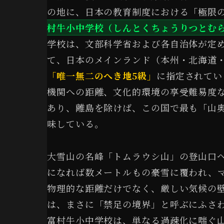
の地に、日本の教育制度における「極限
村牛小中学校（しんとくちょうりつとむ
学校は、文部科学省および各自治体が定
て、日本のメインランド（本州・北海道
「唯一無二のへき地5級」
に指定されてい
機関への距離、文化的環境の享受難易度
あり、離島を除けば、この国で最も「山
味している。
大雪山の名峰「トムラウシ山」の登山口
になれば数メートルもの豪雪に覆われ、マ
物理的な距離だけでなく、厳しい気候の
は、まさに「禁足の境界」と呼ぶにふさ
富村牛小中学校は、単なる過疎化に喘ぐ