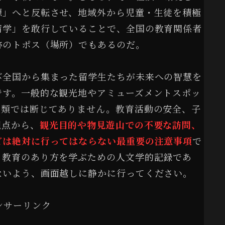
源」へと反転させ、地域外から児童・生徒を積極
留学」を敢行していることで、全国の教育関係者
跡のトポス（場所）でもあるのだ。
び全国から集まった留学生たちが未来への智慧を
です。一般的な観光地やアミューズメントスポッ
の類では断じてありません。教育活動の安全、子
観点から、
観光目的や物見遊山での不要な訪問、
どは絶対に行ってはならない最重要の注意事項
で
る教育のあり方を学ぶための人文学的記録であ
ないよう、画面越しに静かに行ってください。
ンサーリンク