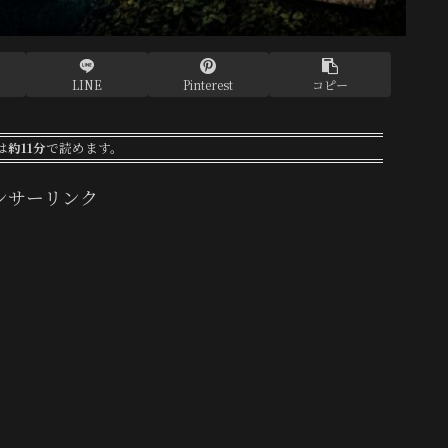
LINE
Pinterest
コピー
は
約11分
で読めます。
ンサーリンク