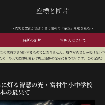
座標と断片
～真実と虚飾が混ざり合う情報の『奈落』を覗き込む～
最新の断片
管理人について
密な位置特定を保証するものではありません。航空写真でしか覗けない
め、あえて画像を使わず周辺座標の提示に留めています。この記録が、
島に灯る智慧の光・富村牛小中学校
日本の最果て