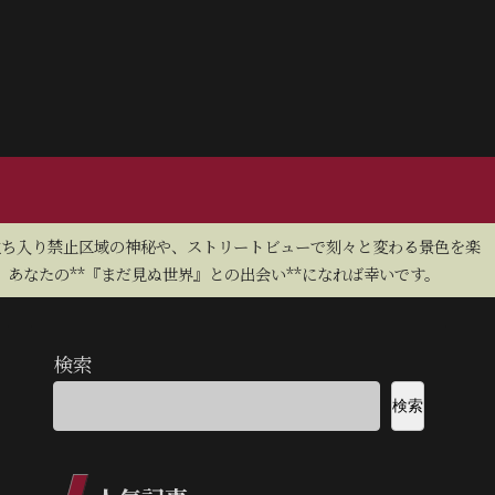
立ち入り禁止区域の神秘や、ストリートビューで刻々と変わる景色を楽
あなたの**『まだ見ぬ世界』との出会い**になれば幸いです。
検索
検索