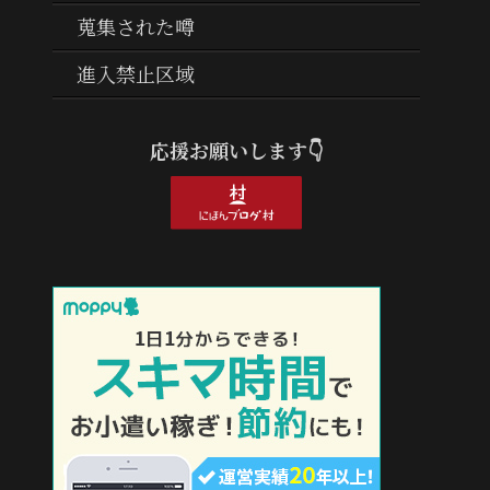
蒐集された噂
進入禁止区域
応援お願いします👇