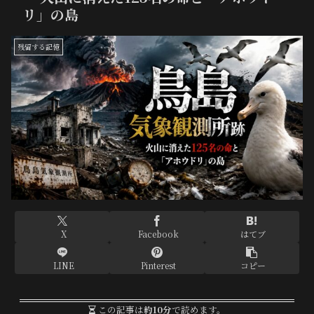
リ」の島
残留する記憶
X
Facebook
はてブ
LINE
Pinterest
コピー
この記事は
約10分
で読めます。