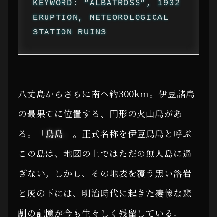
KEYWORD: “ALBATROSS”, 1902
ERUPTION, METEOROLOGICAL
STATION RUINS
八丈島からさらに南へ約300km。伊豆諸島
の最果てに位置する、円形の火山島があ
る。
「鳥島」
。正式名称を伊豆鳥島と呼ぶ
この島は、地図の上ではただの無人島に過
ぎない。しかし、その地表を覆う黒い溶岩
と灰の下には、明治時代に起きた凄惨な悲
劇の記憶が今も生々しく残留している。