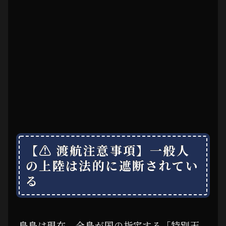
【⚠ 渡航注意事項】一般人
の上陸は法的に遮断されてい
る
鳥島は現在、全島が国の指定する「特別天