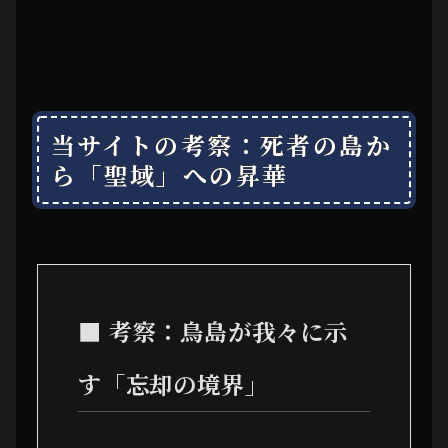
当サイトの考察：死者の島か
ら「聖域」への昇華
■ 考察：鳥島が我々に示
す「忘却の境界」