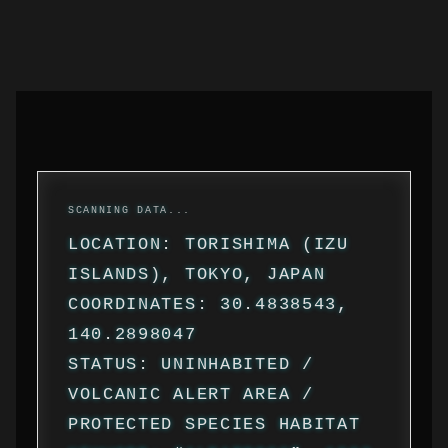
LOCATION: TORISHIMA (IZU
ISLANDS), TOKYO, JAPAN
COORDINATES: 30.4838543,
140.2898047
STATUS: UNINHABITED /
VOLCANIC ALERT AREA /
PROTECTED SPECIES HABITAT