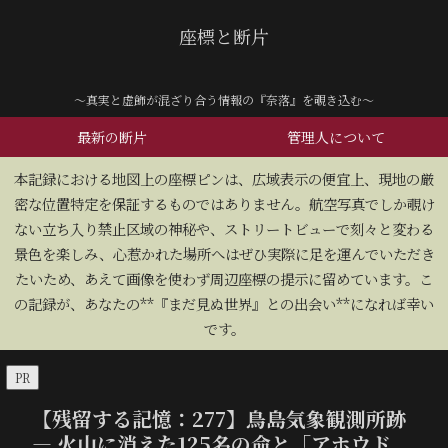
座標と断片
～真実と虚飾が混ざり合う情報の『奈落』を覗き込む～
最新の断片
管理人について
​本記録における地図上の座標ピンは、広域表示の便宜上、現地の厳
密な位置特定を保証するものではありません。航空写真でしか覗け
ない立ち入り禁止区域の神秘や、ストリートビューで刻々と変わる
景色を楽しみ、心惹かれた場所へはぜひ実際に足を運んでいただき
たいため、あえて画像を使わず周辺座標の提示に留めています。こ
の記録が、あなたの**『まだ見ぬ世界』との出会い**になれば幸い
です。
PR
【残留する記憶：277】鳥島気象観測所跡
— 火山に消えた125名の命と「アホウド