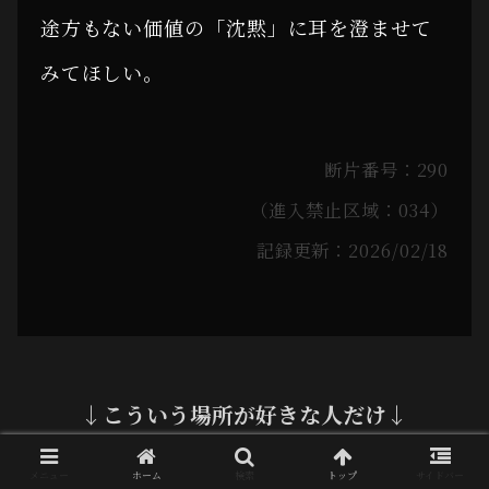
途方もない価値の「沈黙」に耳を澄ませて
みてほしい。
断片番号：290
（進入禁止区域：034）
記録更新：2026/02/18
↓こういう場所が好きな人だけ↓
メニュー
ホーム
検索
トップ
サイドバー