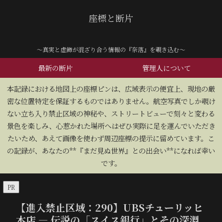
座標と断片
～真実と虚飾が混ざり合う情報の『奈落』を覗き込む～
最新の断片
管理人について
​本記録における地図上の座標ピンは、広域表示の便宜上、現地の厳
密な位置特定を保証するものではありません。航空写真でしか覗け
ない立ち入り禁止区域の神秘や、ストリートビューで刻々と変わる
景色を楽しみ、心惹かれた場所へはぜひ実際に足を運んでいただき
たいため、あえて画像を使わず周辺座標の提示に留めています。こ
の記録が、あなたの**『まだ見ぬ世界』との出会い**になれば幸い
です。
PR
【進入禁止区域：290】UBSチューリッヒ
本店 — 伝説の「スイス銀行」とその深淵