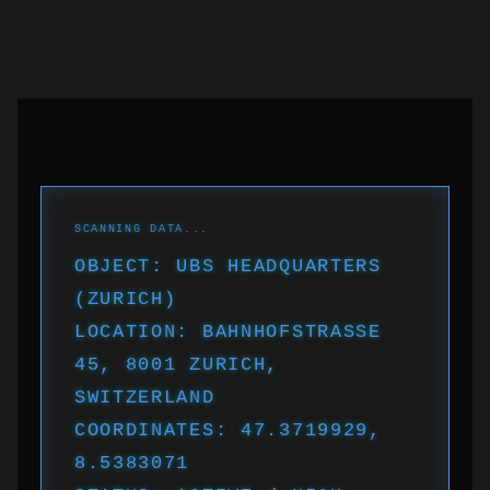
OBJECT: UBS HEADQUARTERS
(ZURICH)
LOCATION: BAHNHOFSTRASSE
45, 8001 ZURICH,
SWITZERLAND
COORDINATES: 47.3719929,
8.5383071