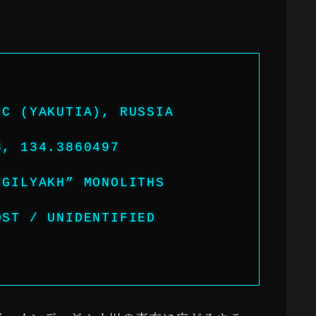
IC (YAKUTIA), RUSSIA
8, 134.3860497
IGILYAKH” MONOLITHS
OST / UNIDENTIFIED