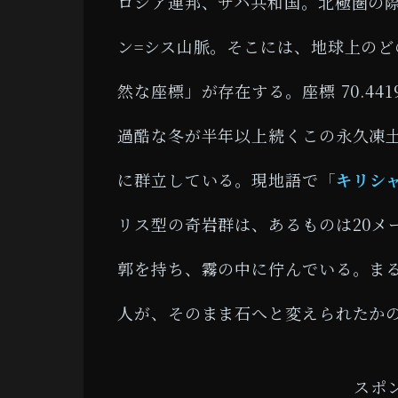
ロシア連邦、サハ共和国。北極圏の
ン=シス山脈。そこには、地球上の
然な座標」が存在する。座標 70.44195
過酷な冬が半年以上続くこの永久凍
に群立している。現地語で
「キリシャフ
リス型の奇岩群は、あるものは20メ
郭を持ち、霧の中に佇んでいる。ま
人が、そのまま石へと変えられたか
スポ