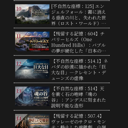
[不自然な座標：125] エン
ジェルフォール：霧に消え
る垂直の川と、失われた世
界（ロスト・ワールド）の
残影
【残留する記憶：604】チ
バリーヒルズ（One
Hundred Hills）：バブル
の夢が硬化した「日本のビ
バリーヒルズ」と、隔絶さ
【不自然な座標：514.1】ネ
れた邸宅街の虚像
バダの砂漠に描かれた「巨
大な目」―クレセント・デ
ューンズの虚像
【不自然な座標：514】天
を衝く石の咆哮「魂の
谷」：アンデスに刻まれた
説明不能な造形
【残留する記憶：507.4】
ヴァレーゼのサクロ・モン
テ：静止した受難劇、山嶺