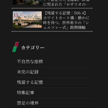
に刻まれた「ロザリオの聖
道」
【残留する記憶：506.4】
ホワイトカート橋：静かに
時を待つ、世界希少の「シ
ェルツァー式」跳開機軸
カテゴリー
不自然な座標
未完の記録
残留する記憶
特集記事
禁足の境界