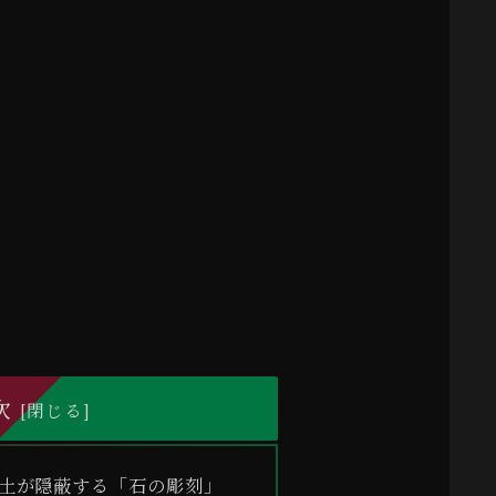
次
土が隠蔽する「石の彫刻」