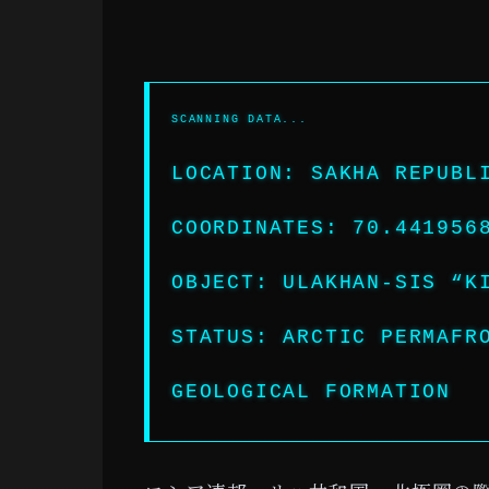
LOCATION: SAKHA REPUBL
COORDINATES: 70.441956
OBJECT: ULAKHAN-SIS “K
STATUS: ARCTIC PERMAFR
GEOLOGICAL FORMATION