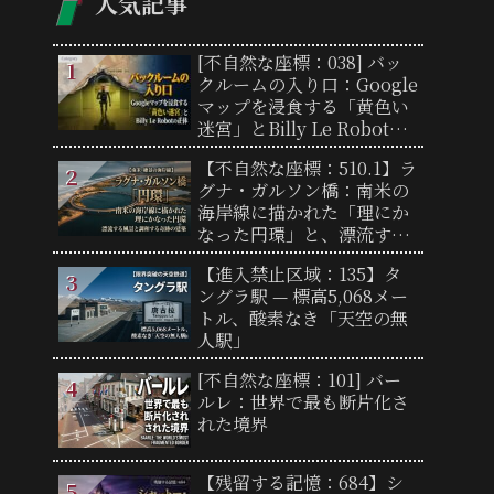
人気記事
[不自然な座標：038] バッ
クルームの入り口：Google
マップを浸食する「黄色い
迷宮」とBilly Le Robotの
正体
【不自然な座標：510.1】ラ
グナ・ガルソン橋：南米の
海岸線に描かれた「理にか
なった円環」と、漂流する
風景
【進入禁止区域：135】タ
ングラ駅 — 標高5,068メー
トル、酸素なき「天空の無
人駅」
[不自然な座標：101] バー
ルレ：世界で最も断片化さ
れた境界
【残留する記憶：684】シ