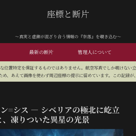
座標と断片
～真実と虚飾が混ざり合う情報の『奈落』を覗き込む～
最新の断片
管理人について
密な位置特定を保証するものではありません。航空写真でしか覗けない
め、あえて画像を使わず周辺座標の提示に留めています。この記録が、
ン=シス — シベリアの極北に屹立
と、凍りついた異星の光景