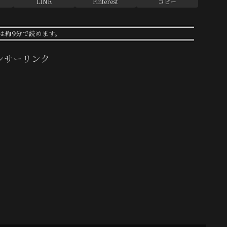
LINE
Pinterest
コピー
は
約9分
で読めます。
ンサーリンク