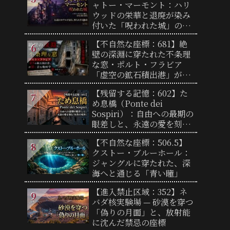
ャトー・マーモント：ハリ
ウッドの栄華と退廃が染み
付いた「呪われた城」の真
実
【不自然な座標：681】絶
壁の深淵に穿たれた不条理
な窓・ポルト・フラビア
「虚空の鉱石積出港」が暴
く歪な幾何学
【残留する記憶：602】た
め息橋（Ponte dei
Sospiri）：自由への最期の
眼差しと、永遠の愛を刻む
「灰色の境界」
【不自然な座標：506.5】
クストー・ブルーホール：
ジャングルに穿たれた、深
海へと通じる「青い瞳」
【進入禁止区域：352】ネ
バダ核実験場 — 砂漠を穿つ
「偽りの月面」と、放射能
に沈んだ禁忌の座標