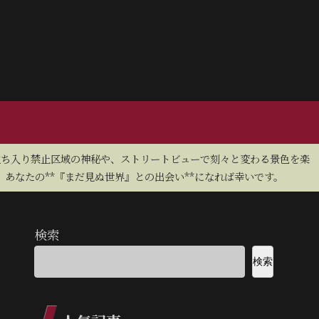
立ち入り禁止区域の神秘や、ストリートビューで刻々と変わる景色を楽
あなたの**『まだ見ぬ世界』との出会い**になれば幸いです。
検索
検索