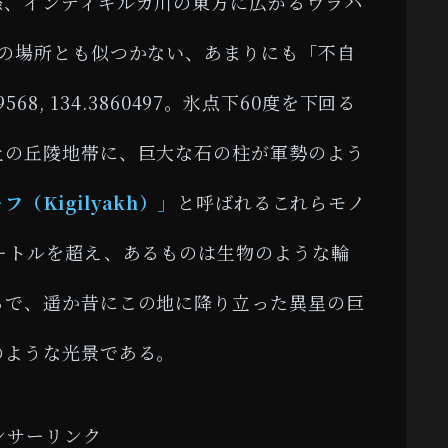
際、インディギルカ川の東方に広がるウラハ
どの場所とも似つかない、あまりにも「不自
68, 134.3860497。氷点下60度を下回る
土の丘陵地帯に、巨大な石の柱が軍勢のよう
（Kigilyakh）」
と呼ばれるこれらモノ
ートルを超え、あるものは生物のような輪
るで、遥か昔にこの地に降り立った異星の巨
のような光景である。
ンサーリンク