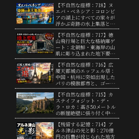
場の心臓部」と圧倒的支配
【不自然な座標：718】ヌ
力の謎
エバ・ベネシア：コロンビ
アの湖上にすべての家々が
浮かぶ奇跡の水上集落と、
過酷な自然を生き抜く人々
【不自然な座標：717】徳
の歴史
山飛行場と巨大な格納庫ゲ
ート：北朝鮮・東海岸の山
肌に彫り込まれた地下要塞
と奇妙なループ状誘導路の
【不自然な座標：716】広
謎
厦天都城のエッフェル塔：
中国・杭州に突如出現した
パリの模倣都市と、ゴース
トタウンから変貌を遂げた
【不自然な座標：715】カ
現在地
ステイフォジット・デ・
ラ・ロカ：高さ50メートル
の断崖絶壁に張り付く中世
の要塞都市と奇跡の景観
【残留する記憶：714】ア
ルネ津山の光と影：270億
円の巨費が投じられた地方