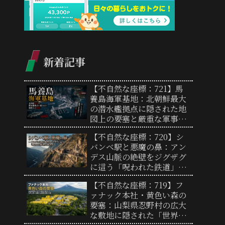
新着記事
【不自然な座標：721】馬
養島海軍基地：北朝鮮最大
の潜水艦拠点に隠された地
図上の要塞と厳重な軍事境
界線の実態
【不自然な座標：720】シ
バンベ駅と悪魔の鼻：アン
デス山脈の絶壁をジグザグ
に這う「呪われた鉄道」の
終着点と驚異の地形
【不自然な座標：719】フ
ァナック本社・黄色い森の
要塞：山梨県忍野村の広大
な敷地に隠された「世界工