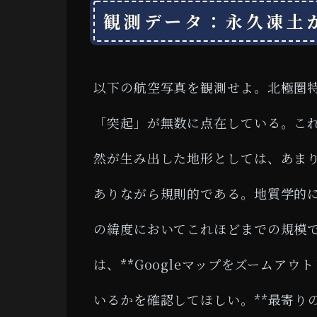
観測データ：永久凍土
以下の航空写真を観測せよ。北極圏
「突起」が無数に点在している。こ
然が生み出した地形としては、あま
ありながら規則的である。地質学的
の緯度においてこれほどまでの規模
は、**Googleマップをズームア
いるかを確認してほしい。**最寄り