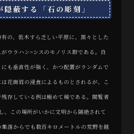
が隠蔽する「石の彫刻」
特有の、低木すら乏しい平原に、黒々とした
れがウラハン=シスのモノリス群である。自
りにも垂直性が強く、かつ配置がランダムで
には花崗岩の浸食によるものとされるが、こ
で残存している例は極めて稀である。閲覧者
ウトし、この場所がいかに文明から隔絶されて
の集落からでも数百キロメートルの荒野を越