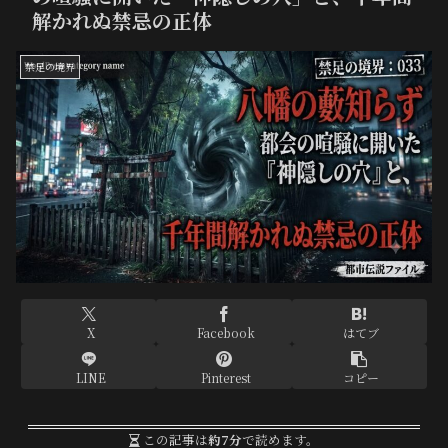
解かれぬ禁忌の正体
禁足の境界
X
Facebook
はてブ
LINE
Pinterest
コピー
この記事は
約7分
で読めます。