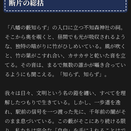
断片の総括
「八幡の藪知らず」の入口に立つ不知森神社の祠。
そこから奥を覗くと、昼間でも光が吸収されるよう
な、独特の暗がりに竹がひしめいている。風が吹く
と、竹の葉がこすれ合い、カサカサと乾いた音を立
てる。その音は、まるで無数の誰かが囁き合ってい
るようにも聞こえる。「知らず、知らず」。
我々は日々、文明という名の鎧を纏い、すべてを理
解したつもりで生きている。しかし、一歩道を逸
れ、駅前の信号を一つ渡った先に、千年前の闇がそ
のまま息づいている。この藪がそこにあり続ける限
り、私たちは完全な「自由」を手に入れることはで