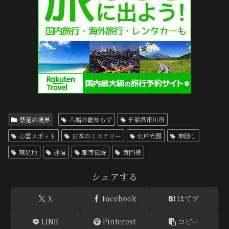
禁足の境界
八幡の藪知らず
千葉県市川市
心霊スポット
日本のミステリー
水戸光圀
神隠し
禁足地
迷信
都市伝説
黄門様
シェアする
X
Facebook
はてブ
LINE
Pinterest
コピー