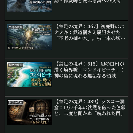
島・神威岬と荒ぶる海への供物
【禁足の境界：467】初鹿野のホ
禁足の境界
オノキ：鉄道網さえ屈服させた
「不老の御神木」。枝一本の切断
も許さぬ聖域の意志
【禁足の境界：515】幻の白州が
禁足の境界
描く境界線「コンドイビーチ」：
神の島に現れる無垢なる領域
【禁足の境界：489】ラスコー洞
禁足の境界
窟：1万7千年の沈黙を破った色彩
と、二度と開かぬ「呪われた門」