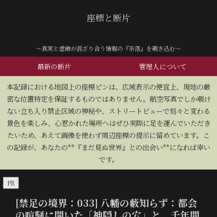
座標と断片
～真実と虚飾が混ざり合う情報の『奈落』を覗き込む～
最新の断片
管理人について
​本記録における地図上の座標ピンは、広域表示の便宜上、現地の厳
密な位置特定を保証するものではありません。航空写真でしか覗け
ない立ち入り禁止区域の神秘や、ストリートビューで刻々と変わる
景色を楽しみ、心惹かれた場所へはぜひ実際に足を運んでいただき
たいため、あえて画像を使わず周辺座標の提示に留めています。こ
の記録が、あなたの**『まだ見ぬ世界』との出会い**になれば幸い
です。
PR
[禁足の境界：033] 八幡の藪知らず：都会
の喧騒に開いた「神隠しの穴」と、千年間