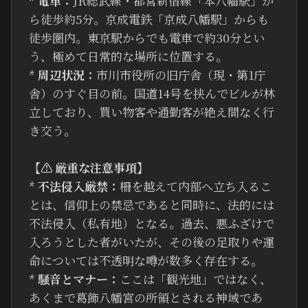
*
電車：
JR総武線・都営新宿線「本八幡駅」か
ら徒歩約5分。京成電鉄「京成八幡駅」からも
徒歩圏内。東京駅からでも電車で約30分とい
う、極めて日常的な場所に位置する。
*
周辺状況：
市川市役所の旧庁舎（現・第1庁
舎）のすぐ目の前。国道14号を挟んでビルが林
立しており、買い物客や通勤客が絶え間なく行
き交う。
【⚠ 厳重な注意事項】
*
不法侵入厳禁：
柵を越えて内部へ立ち入るこ
とは、信仰上の禁忌であると同時に、法的には
不法侵入（私有地）となる。過去、悪ふざけで
入ろうとした者がいたが、その後の足取りや運
命については不透明な噂が数多く存在する。
*
騒音とマナー：
ここは「観光地」ではなく、
あくまで葛飾八幡宮の所領とされる神域であ