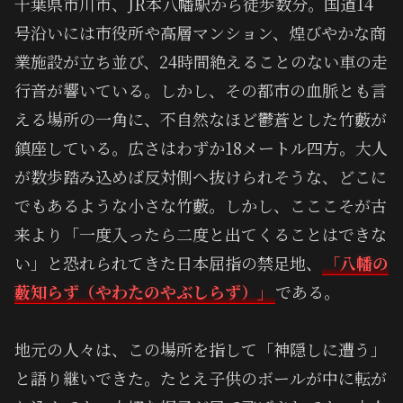
千葉県市川市、JR本八幡駅から徒歩数分。国道14
号沿いには市役所や高層マンション、煌びやかな商
業施設が立ち並び、24時間絶えることのない車の走
行音が響いている。しかし、その都市の血脈とも言
える場所の一角に、不自然なほど鬱蒼とした竹藪が
鎮座している。広さはわずか18メートル四方。大人
が数歩踏み込めば反対側へ抜けられそうな、どこに
でもあるような小さな竹藪。しかし、こここそが古
来より「一度入ったら二度と出てくることはできな
い」と恐れられてきた日本屈指の禁足地、
「八幡の
藪知らず（やわたのやぶしらず）」
である。
地元の人々は、この場所を指して「神隠しに遭う」
と語り継いできた。たとえ子供のボールが中に転が