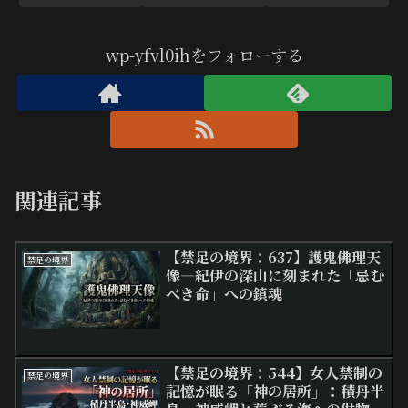
wp-yfvl0ihをフォローする
関連記事
【禁足の境界：637】護鬼佛理天
禁足の境界
像―紀伊の深山に刻まれた「忌む
べき命」への鎮魂
【禁足の境界：544】女人禁制の
禁足の境界
記憶が眠る「神の居所」：積丹半