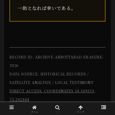
一助となれば幸いである。
RECORD ID: ARCHIVE-ABBOTTABAD-ERASURE-
2026
DATA SOURCE: HISTORICAL RECORDS /
SATELLITE ANALYSIS / LOCAL TESTIMONY
DIRECT ACCESS: COORDINATES 34.169333,
73.242444
メニュー
ホーム
検索
トップ
サイドバー