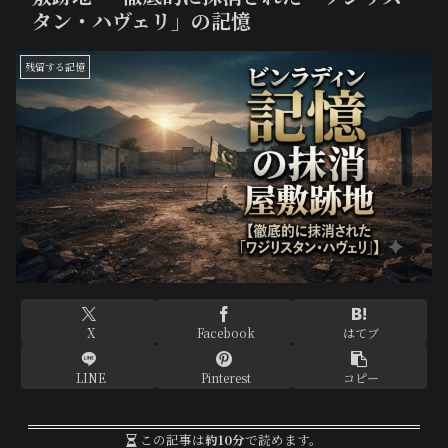
タン・ハヴェリ」の記憶
残留する記憶
X
Facebook
はてブ
LINE
Pinterest
コピー
この記事は
約10分
で読めます。