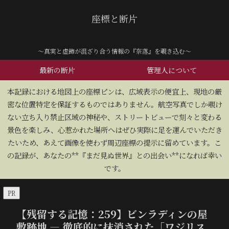
座標と断片
～真実と虚飾が混ざり合う情報の『奈落』を覗き込む～
最新の断片
管理人について
​本記録における地図上の座標ピンは、広域表示の便宜上、現地の厳
密な位置特定を保証するものではありません。航空写真でしか覗け
ない立ち入り禁止区域の神秘や、ストリートビューで刻々と変わる
景色を楽しみ、心惹かれた場所へはぜひ実際に足を運んでいただき
たいため、あえて画像を使わず周辺座標の提示に留めています。こ
の記録が、あなたの**『まだ見ぬ世界』との出会い**になれば幸い
です。
PR
【残留する記憶：259】ビンラディンの屋
敷跡地 — 徹底的に抹消された「ワジリス