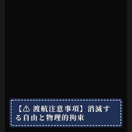
【⚠ 渡航注意事項】消滅す
る自由と物理的拘束