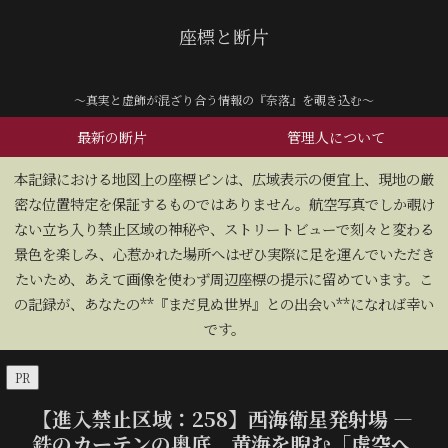
座標と断片
～真実と虚飾が混ざり合う情報の『奈落』を覗き込む～
最新の断片
管理人について
​本記録における地図上の座標ピンは、広域表示の便宜上、現地の厳
密な位置特定を保証するものではありません。航空写真でしか覗け
ない立ち入り禁止区域の神秘や、ストリートビューで刻々と変わる
景色を楽しみ、心惹かれた場所へはぜひ実際に足を運んでいただき
たいため、あえて画像を使わず周辺座標の提示に留めています。こ
の記録が、あなたの**『まだ見ぬ世界』との出会い**になれば幸い
です。
PR
【進入禁止区域：258】西海衛星発射場 —
鉄のカーテンの奥底、黄海を睨む「虚空へ