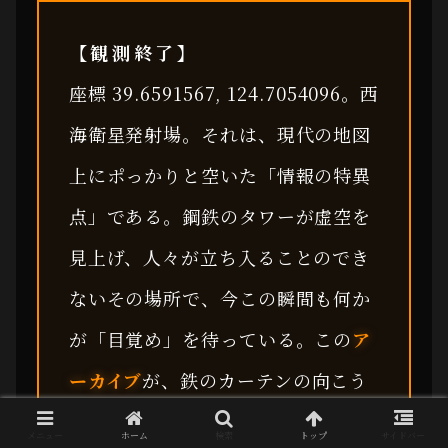
【観測終了】
座標 39.6591567, 124.7054096。西
海衛星発射場。それは、現代の地図
上にポっかりと空いた「情報の特異
点」である。鋼鉄のタワーが虚空を
見上げ、人々が立ち入ることのでき
ないその場所で、今この瞬間も何か
が「目覚め」を待っている。この
ア
ーカイブ
が、鉄のカーテンの向こう
側に潜む真実を冷静に捉えるための
メニュー
ホーム
検索
トップ
サイドバー