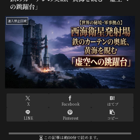
の跳躍台」
進入禁止区域
X
Facebook
はてブ
LINE
Pinterest
コピー
この記事は
約10分
で読めます。