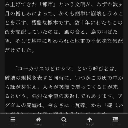
み上げてきた「都市」という文明が、わずか数ヶ
月の憎しみによって、かくも簡単に崩壊しうるこ
とを示す、残酷な標本です。数十年にわたりこの
街を支配していたのは、風の音と、鳥の羽ばた
き、そして地中に埋められた地雷の不気味な気配
だけでした。
「コーカサスのヒロシマ」という呼び名は、
破壊の規模を表すと同時に、いつかこの灰の中か
ら緑が芽生え、人々が笑顔で戻ってくる日が来
るという、強烈な希望の裏返しでもあります。ア
グダムの廃墟は、今まさに「瓦礫」から「礎（い
しずえ）」へと姿を変えようとしています。
メニュー
ホーム
検索
トップ
サイドバー