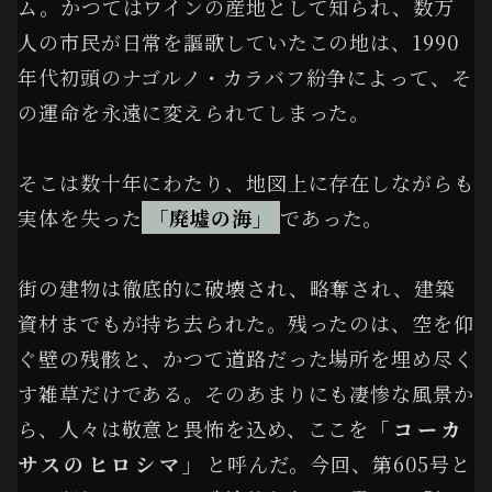
ム。かつてはワインの産地として知られ、数万
人の市民が日常を謳歌していたこの地は、1990
年代初頭のナゴルノ・カラバフ紛争によって、そ
の運命を永遠に変えられてしまった。
そこは数十年にわたり、地図上に存在しながらも
実体を失った
「廃墟の海」
であった。
街の建物は徹底的に破壊され、略奪され、建築
資材までもが持ち去られた。残ったのは、空を仰
ぐ壁の残骸と、かつて道路だった場所を埋め尽く
す雑草だけである。そのあまりにも凄惨な風景か
ら、人々は敬意と畏怖を込め、ここを
「コーカ
サスのヒロシマ」
と呼んだ。今回、第605号と