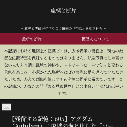
座標と断片
～真実と虚飾が混ざり合う情報の『奈落』を覗き込む～
最新の断片
管理人について
​本記録における地図上の座標ピンは、広域表示の便宜上、現地の厳
密な位置特定を保証するものではありません。航空写真でしか覗け
ない立ち入り禁止区域の神秘や、ストリートビューで刻々と変わる
景色を楽しみ、心惹かれた場所へはぜひ実際に足を運んでいただき
たいため、あえて画像を使わず周辺座標の提示に留めています。こ
の記録が、あなたの**『まだ見ぬ世界』との出会い**になれば幸い
です。
PR
【残留する記憶：605】アグダム
（Aghdam）：廃墟の海と化した「コー