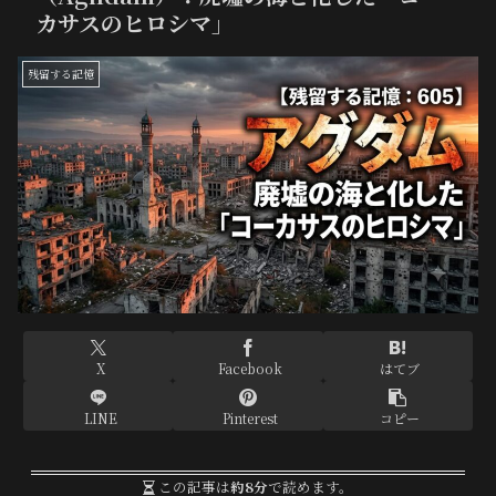
カサスのヒロシマ」
残留する記憶
X
Facebook
はてブ
LINE
Pinterest
コピー
この記事は
約8分
で読めます。