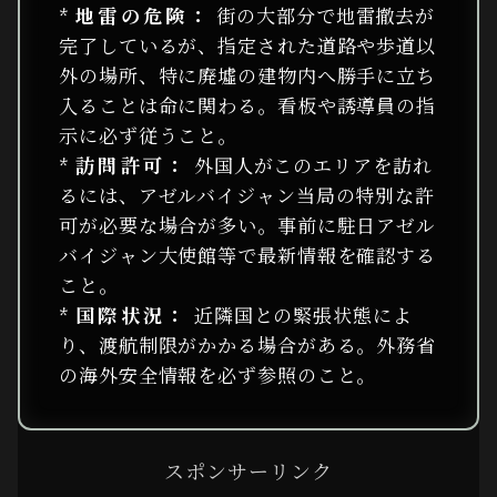
*
地雷の危険：
街の大部分で地雷撤去が
完了しているが、指定された道路や歩道以
外の場所、特に廃墟の建物内へ勝手に立ち
入ることは命に関わる。看板や誘導員の指
示に必ず従うこと。
*
訪問許可：
外国人がこのエリアを訪れ
るには、アゼルバイジャン当局の特別な許
可が必要な場合が多い。事前に駐日アゼル
バイジャン大使館等で最新情報を確認する
こと。
*
国際状況：
近隣国との緊張状態によ
り、渡航制限がかかる場合がある。外務省
の海外安全情報を必ず参照のこと。
スポンサーリンク