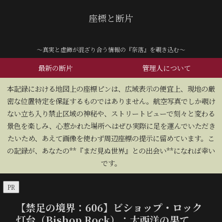
座標と断片
～真実と虚飾が混ざり合う情報の『奈落』を覗き込む～
最新の断片
管理人について
​本記録における地図上の座標ピンは、広域表示の便宜上、現地の厳
密な位置特定を保証するものではありません。航空写真でしか覗け
ない立ち入り禁止区域の神秘や、ストリートビューで刻々と変わる
景色を楽しみ、心惹かれた場所へはぜひ実際に足を運んでいただき
たいため、あえて画像を使わず周辺座標の提示に留めています。こ
の記録が、あなたの**『まだ見ぬ世界』との出会い**になれば幸い
です。
PR
【禁足の境界：606】ビショップ・ロック
灯台（Bishop Rock）：大西洋の果て、