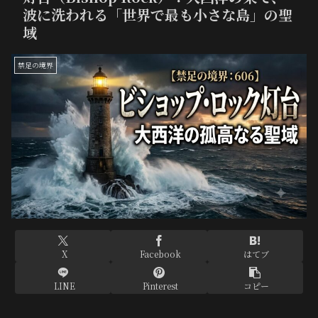
波に洗われる「世界で最も小さな島」の聖
域
禁足の境界
X
Facebook
はてブ
LINE
Pinterest
コピー