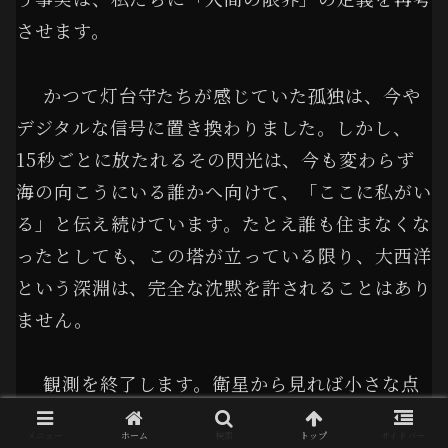
させます。
かつて灯台守たちが感じていた孤独は、今や
デジタルな信号に置き換わりました。しかし、
15秒ごとに放たれるその閃光は、今も変わらず
海の向こうにいる誰かへ向けて、「ここに私がい
る」と伝え続けています。たとえ誰も住まなくな
ったとしても、この塔が立っている限り、大西洋
という深淵は、完全な沈黙を許されることはあり
ません。
観測を終了します。衛星から見れば小さな点
に過ぎないこの場所が、かつては世界の半分を照
メニュー
ホーム
検索
トップ
サイドバー
らす希望であったことを忘れないでください。も