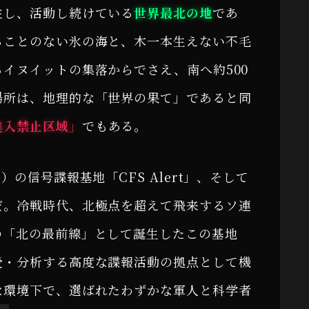
住し、活動し続けている
世界最北の地
であ
ることのない氷の海と、木一本生えない不毛
イヌイットの集落からでさえ、南へ約500
場所は、地理的な「世界の果て」であると同
進入禁止区域」
でもある。
の信号諜報基地「CFS Alert」、そして
だ。冷戦時代、北極点を超えて飛来するソ連
の「北の最前線」として誕生したこの基地
受・分析する高度な諜報活動の拠点として機
な環境下で、選ばれたわずかな軍人と科学者