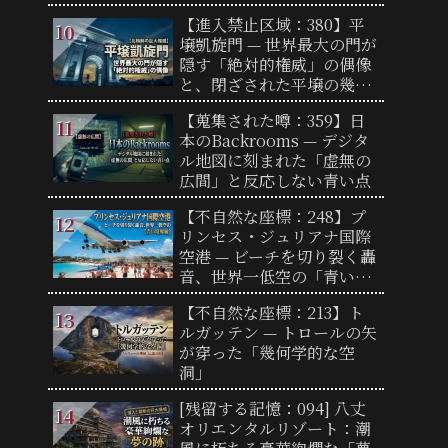
【進入禁止区域：380】平
壌凱旋門 — 世界最大の門が
隠す「絶対的権威」の偶像
と、閉ざされた平壌の幾何
学
【蒐集された噂：359】日
本のBackrooms — デジタ
ル地図に刻まれた「虚無の
広間」と反応しない青い点
【不自然な座標：248】プ
リンセス・ジュリアナ国際
空港 — ビーチを切り裂く轟
音、世界一低空の「青い境
界線」
【不自然な座標：213】ト
ルガッテン — トロールの矢
が穿った「幾何学的な空
洞」
[残留する記憶：094] 八丈
オリエンタルリゾート：潮