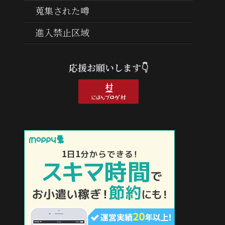
蒐集された噂
進入禁止区域
応援お願いします👇