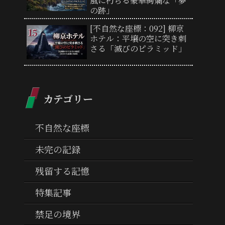
風に朽ちる豪華絢爛な「夢
の跡」
[不自然な座標：092] 柳京
ホテル：平壌の空に突き刺
さる「滅びのピラミッド」
カテゴリー
不自然な座標
未完の記録
残留する記憶
特集記事
禁足の境界