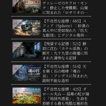
ヴァレーゼのサクロ・モン
テ：静止した受難劇、山嶺
に刻まれた「ロザリオの聖
道」
【不自然な座標：685】ス
フィア（Sphere）：砂漠の
真ん中に突如現れた「巨大
な眼球」とデジタル幾何学
の衝撃
【残留する記憶：521】静
寂に沈む「ホテル活魚」の
断片：九十九里の廃墟に刻
まれた凄惨なる記録
【不自然な座標：514】天
を衝く石の咆哮「魂の
谷」：アンデスに刻まれた
説明不能な造形
【不自然な座標：425】ダ
ロール火山 — 猛毒の虹が描
く「地球外惑星」、生命を
拒絶する最も残酷な極彩色