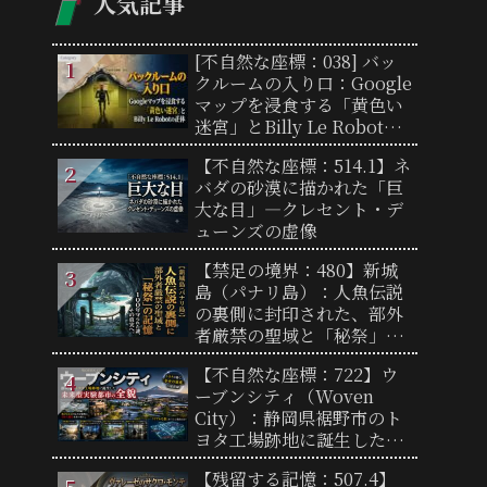
人気記事
[不自然な座標：038] バッ
クルームの入り口：Google
マップを浸食する「黄色い
迷宮」とBilly Le Robotの
正体
【不自然な座標：514.1】ネ
バダの砂漠に描かれた「巨
大な目」―クレセント・デ
ューンズの虚像
【禁足の境界：480】新城
島（パナリ島）：人魚伝説
の裏側に封印された、部外
者厳禁の聖域と「秘祭」の
記憶
【不自然な座標：722】ウ
ーブンシティ（Woven
City）：静岡県裾野市のト
ヨタ工場跡地に誕生した未
来型実験都市の全貌と「リ
【残留する記憶：507.4】
アルな街」の謎