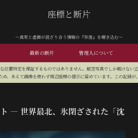
座標と断片
～真実と虚飾が混ざり合う情報の『奈落』を覗き込む～
最新の断片
管理人について
密な位置特定を保証するものではありません。航空写真でしか覗けない
め、あえて画像を使わず周辺座標の提示に留めています。この記録が、
ート — 世界最北、氷閉ざされた「沈