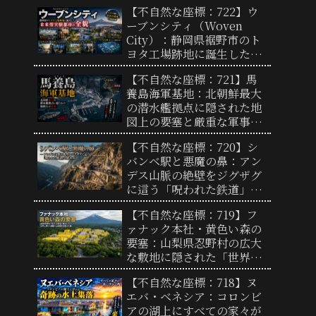
11メートルの巨大な彫刻と
【不自然な座標：722】ウ
奇妙な景観の謎
ーブンシティ（Woven
City）：静岡県裾野市のト
ヨタ工場跡地に誕生した未
来型実験都市の全貌と「リ
【不自然な座標：721】馬
アルな街」の謎
養島海軍基地：北朝鮮最大
の潜水艦拠点に隠された地
図上の要塞と厳重な軍事境
界線の実態
【不自然な座標：720】シ
バンベ駅と悪魔の鼻：アン
デス山脈の絶壁をジグザグ
に這う「呪われた鉄道」の
終着点と驚異の地形
【不自然な座標：719】フ
ァナック本社・黄色い森の
要塞：山梨県忍野村の広大
な敷地に隠された「世界工
場の心臓部」と圧倒的支配
【不自然な座標：718】ヌ
力の謎
エバ・ベネシア：コロンビ
アの湖上にすべての家々が