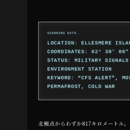
LOCATION: ELLESMERE ISLA
COORDINATES: 82° 30′ 06″
STATUS: MILITARY SIGNALS
ENVIRONMENT STATION
KEYWORD: “CFS ALERT”, MO
PERMAFROST, COLD WAR
北極点からわずか817キロメートル