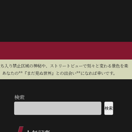
立ち入り禁止区域の神秘や、ストリートビューで刻々と変わる景色を楽
あなたの**『まだ見ぬ世界』との出会い**になれば幸いです。
検索
検索