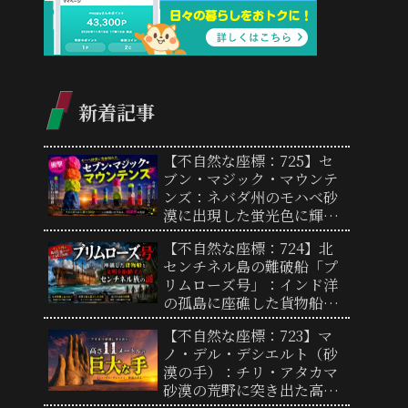
新着記事
【不自然な座標：725】セ
ブン・マジック・マウンテ
ンズ：ネバダ州のモハベ砂
漠に出現した蛍光色に輝く
巨大な石の塔群
【不自然な座標：724】北
センチネル島の難破船「プ
リムローズ号」：インド洋
の孤島に座礁した貨物船と
文明を拒絶するセンチネル
【不自然な座標：723】マ
族の謎
ノ・デル・デシエルト（砂
漠の手）：チリ・アタカマ
砂漠の荒野に突き出た高さ