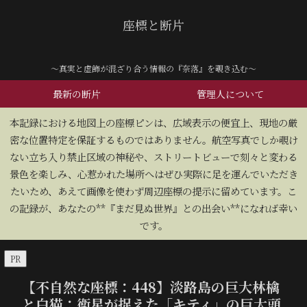
座標と断片
～真実と虚飾が混ざり合う情報の『奈落』を覗き込む～
最新の断片
管理人について
​本記録における地図上の座標ピンは、広域表示の便宜上、現地の厳
密な位置特定を保証するものではありません。航空写真でしか覗け
ない立ち入り禁止区域の神秘や、ストリートビューで刻々と変わる
景色を楽しみ、心惹かれた場所へはぜひ実際に足を運んでいただき
たいため、あえて画像を使わず周辺座標の提示に留めています。こ
の記録が、あなたの**『まだ見ぬ世界』との出会い**になれば幸い
です。
PR
【不自然な座標：448】淡路島の巨大林檎
と白猫：衛星が捉えた「キティ」の巨大頭