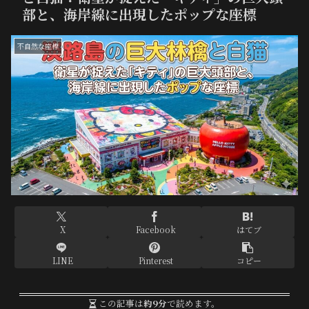
部と、海岸線に出現したポップな座標
不自然な座標
X
Facebook
はてブ
LINE
Pinterest
コピー
この記事は
約9分
で読めます。