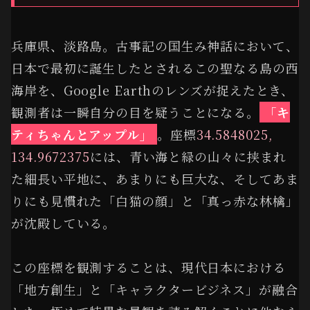
兵庫県、淡路島。古事記の国生み神話において、
日本で最初に誕生したとされるこの聖なる島の西
海岸を、Google Earthのレンズが捉えたとき、
観測者は一瞬自分の目を疑うことになる。
「キ
ティちゃんとアップル」
。座標
34.5848025,
134.9672375
には、青い海と緑の山々に挟まれ
た細長い平地に、あまりにも巨大な、そしてあま
りにも見慣れた「白猫の顔」と「真っ赤な林檎」
が沈殿している。
この座標を観測することは、現代日本における
「地方創生」と「キャラクタービジネス」が融合