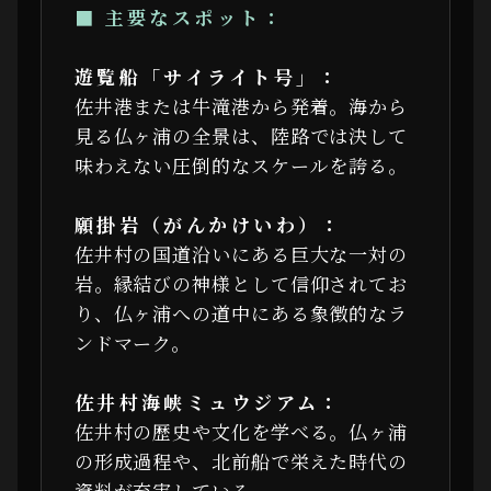
■ 主要なスポット：
遊覧船「サイライト号」：
佐井港または牛滝港から発着。海から
見る仏ヶ浦の全景は、陸路では決して
味わえない圧倒的なスケールを誇る。
願掛岩（がんかけいわ）：
佐井村の国道沿いにある巨大な一対の
岩。縁結びの神様として信仰されてお
り、仏ヶ浦への道中にある象徴的なラ
ンドマーク。
佐井村海峡ミュウジアム：
佐井村の歴史や文化を学べる。仏ヶ浦
の形成過程や、北前船で栄えた時代の
資料が充実している。