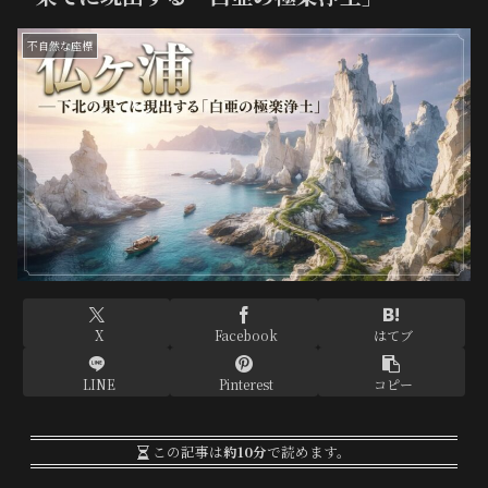
不自然な座標
X
Facebook
はてブ
LINE
Pinterest
コピー
この記事は
約10分
で読めます。