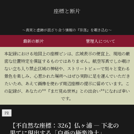
座標と断片
～真実と虚飾が混ざり合う情報の『奈落』を覗き込む～
最新の断片
管理人について
​本記録における地図上の座標ピンは、広域表示の便宜上、現地の厳
密な位置特定を保証するものではありません。航空写真でしか覗け
ない立ち入り禁止区域の神秘や、ストリートビューで刻々と変わる
景色を楽しみ、心惹かれた場所へはぜひ実際に足を運んでいただき
たいため、あえて画像を使わず周辺座標の提示に留めています。こ
の記録が、あなたの**『まだ見ぬ世界』との出会い**になれば幸い
です。
PR
【不自然な座標：326】仏ヶ浦 — 下北の
果てに現出する「白亜の極楽浄土」