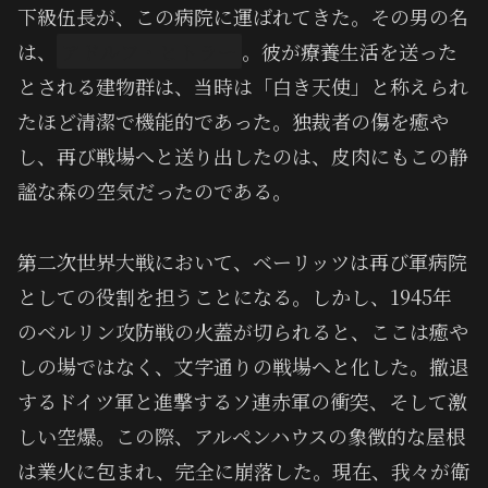
下級伍長が、この病院に運ばれてきた。その男の名
は、
アドルフ・ヒトラー
。彼が療養生活を送った
とされる建物群は、当時は「白き天使」と称えられ
たほど清潔で機能的であった。独裁者の傷を癒や
し、再び戦場へと送り出したのは、皮肉にもこの静
謐な森の空気だったのである。
第二次世界大戦において、ベーリッツは再び軍病院
としての役割を担うことになる。しかし、1945年
のベルリン攻防戦の火蓋が切られると、ここは癒や
しの場ではなく、文字通りの戦場へと化した。撤退
するドイツ軍と進撃するソ連赤軍の衝突、そして激
しい空爆。この際、アルペンハウスの象徴的な屋根
は業火に包まれ、完全に崩落した。現在、我々が衛