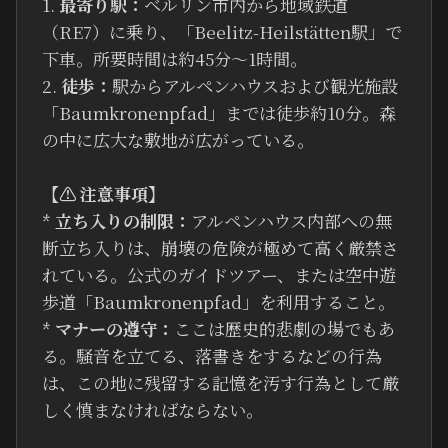
1.
最寄り駅：
ベルリン市内から地域鉄道
（RE7）に乗り、「Beelitz-Heilstätten駅」で
下車。所要時間は約45分〜1時間。
2.
徒歩：
駅からアルペンハウスおよび観光施設
「Baumkronenpfad」までは徒歩約10分。森
の中に広大な敷地が広がっている。
【⚠ 注意事項】
*
立ち入りの制限：
アルペンハウス内部への無
断立ち入りは、崩壊の危険が極めて高く厳禁さ
れている。公式のガイドツアー、または空中遊
歩道「Baumkronenpfad」を利用すること。
*
マナーの遵守：
ここは歴史的悲劇の場でもあ
る。騒音を立てる、落書きをするなどの行為
は、この地に残留する記憶を汚す行為として厳
しく慎まなければならない。