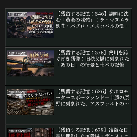
【残留する記憶：546】湖畔に沈
残留する記憶
む「黄金の残骸」：ラ・マヌエラ
別荘・パブロ・エスコバルの愛と
暴力が交差する廃墟
【残留する記憶：578】荒川を跨
残留する記憶
ぐ青き残像：旧秩父橋に刻まれた
「あの日」の情景と土木の記憶
【残留する記憶：626】サホロモ
残留する記憶
ータースポーツランド―十勝の原
野に刻まれた、アスファルトの残
響と閉ざされた轍
【残留する記憶：679】冷徹な日
残留する記憶
常に埋没した屠殺場・デニス・ニ