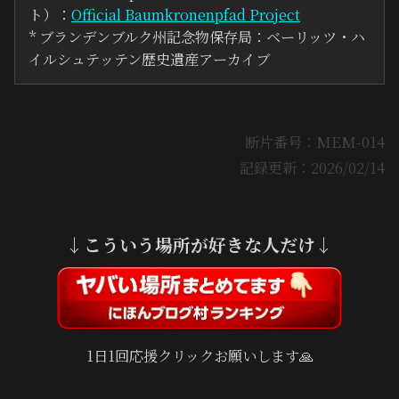
ト）：
Official Baumkronenpfad Project
* ブランデンブルク州記念物保存局：ベーリッツ・ハ
イルシュテッテン歴史遺産アーカイブ
断片番号：MEM-014
記録更新：2026/02/14
↓こういう場所が好きな人だけ↓
1日1回応援クリックお願いします🙏