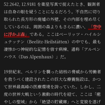
52.2642, 12.9181 を衛星写真で捉えたとき、観測者
は自身の眼を疑うことになるだろう。不自然に切り
取られた長方形の廃墟の外壁、その内部を埋め尽く
しているのは、周囲の森よりもさらに濃い、
「空中
に浮かぶ森」
である。ここはベーリッツ・ハイルシ
ュテッテン（Beelitz-Heilstätten）の中でも、最も
凄惨かつ神秘的な記憶を宿す病棟、通称「アルペン
ハウス（Das Alpenhaus）」だ。
19世紀末、ベルリンを襲った結核の脅威から労働者
を救うべく建設されたこの巨大な療養施設は、かつ
て世界最高峰の医療環境を誇っていた。しかし、二
度の世界大戦という激動の時代を経て、ここは「癒
やしの聖域」から「絶望の貯蔵庫」へと変貌を遂げ