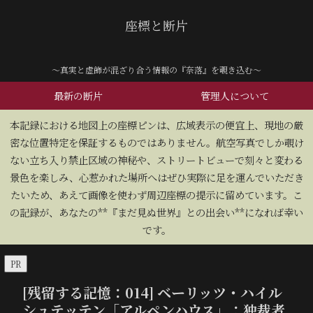
座標と断片
～真実と虚飾が混ざり合う情報の『奈落』を覗き込む～
最新の断片
管理人について
​本記録における地図上の座標ピンは、広域表示の便宜上、現地の厳
密な位置特定を保証するものではありません。航空写真でしか覗け
ない立ち入り禁止区域の神秘や、ストリートビューで刻々と変わる
景色を楽しみ、心惹かれた場所へはぜひ実際に足を運んでいただき
たいため、あえて画像を使わず周辺座標の提示に留めています。こ
の記録が、あなたの**『まだ見ぬ世界』との出会い**になれば幸い
です。
PR
[残留する記憶：014] ベーリッツ・ハイル
シュテッテン「アルペンハウス」：独裁者