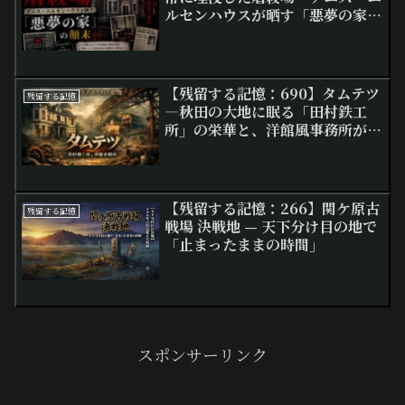
ルセンハウスが晒す「悪夢の家」
の顛末
【残留する記憶：690】タムテツ
残留する記憶
―秋田の大地に眠る「田村鉄工
所」の栄華と、洋館風事務所が語
る時を止めた残影
【残留する記憶：266】関ケ原古
残留する記憶
戦場 決戦地 — 天下分け目の地で
「止まったままの時間」
スポンサーリンク