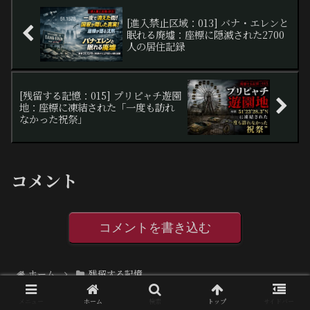
[進入禁止区域：013] バナ・エレンと
眠れる廃墟：座標に隠滅された2700
人の居住記録
[残留する記憶：015] プリピャチ遊園
地：座標に凍結された「一度も訪れ
なかった祝祭」
コメント
コメントを書き込む
ホーム
残留する記憶
メニュー
ホーム
検索
トップ
サイドバー