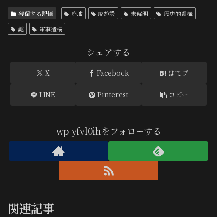
残留する記憶
廃墟
廃施設
未解明
歴史的遺構
謎
軍事遺構
シェアする
X
Facebook
はてブ
LINE
Pinterest
コピー
wp-yfvl0ihをフォローする
関連記事