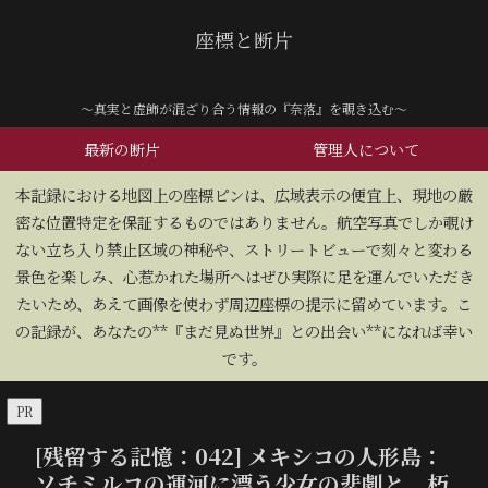
座標と断片
～真実と虚飾が混ざり合う情報の『奈落』を覗き込む～
最新の断片
管理人について
​本記録における地図上の座標ピンは、広域表示の便宜上、現地の厳
密な位置特定を保証するものではありません。航空写真でしか覗け
ない立ち入り禁止区域の神秘や、ストリートビューで刻々と変わる
景色を楽しみ、心惹かれた場所へはぜひ実際に足を運んでいただき
たいため、あえて画像を使わず周辺座標の提示に留めています。こ
の記録が、あなたの**『まだ見ぬ世界』との出会い**になれば幸い
です。
PR
[残留する記憶：042] メキシコの人形島：
ソチミルコの運河に漂う少女の悲劇と、朽