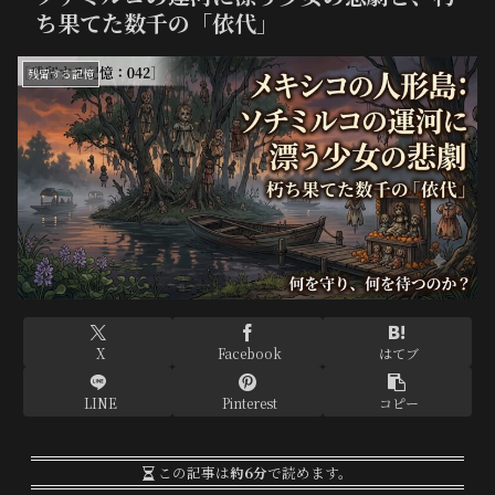
ち果てた数千の「依代」
残留する記憶
X
Facebook
はてブ
LINE
Pinterest
コピー
この記事は
約6分
で読めます。