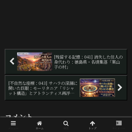
​[残留する記憶：041] 消失した住人の
身代わり：徳島県・名頃集落「案山
子の村」
[不自然な座標：043] サハラの深淵に
開いた巨眼：モーリタニア「リシャ
ット構造」とアトランティス再浮上
説
コメント
メニュー
ホーム
検索
トップ
サイドバー