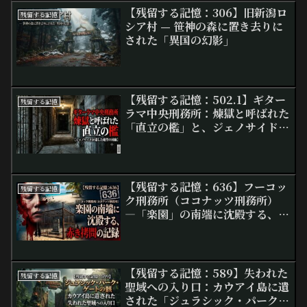
【残留する記憶：306】旧新潟ロ
残留する記憶
シア村 — 笹神の森に置き去りに
された「異国の幻影」
【残留する記憶：502.1】ギター
残留する記憶
ラマ中央刑務所：煉獄と呼ばれた
「直立の檻」と、ジェノサイドが
遺した絶望の回廊
【残留する記憶：636】フーコッ
残留する記憶
ク刑務所（ココナッツ刑務所）
―「楽園」の南端に沈殿する、赤
き拷問の記録
【残留する記憶：589】失われた
残留する記憶
聖域への入り口：カウアイ島に遺
された「ジュラシック・パーク・