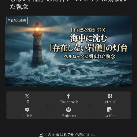
た執念
不自然な座標
X
Facebook
はてブ
LINE
Pinterest
コピー
この記事は
約7分
で読めます。