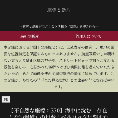
座標と断片
～真実と虚飾が混ざり合う情報の『奈落』を覗き込む～
最新の断片
管理人について
​本記録における地図上の座標ピンは、広域表示の便宜上、現地の厳
密な位置特定を保証するものではありません。航空写真でしか覗け
ない立ち入り禁止区域の神秘や、ストリートビューで刻々と変わる
景色を楽しみ、心惹かれた場所へはぜひ実際に足を運んでいただき
たいため、あえて画像を使わず周辺座標の提示に留めています。こ
の記録が、あなたの**『まだ見ぬ世界』との出会い**になれば幸い
です。
PR
【不自然な座標：570】海中に沈む「存在
しない岩礁」の灯台：ベルロックに刻まれ