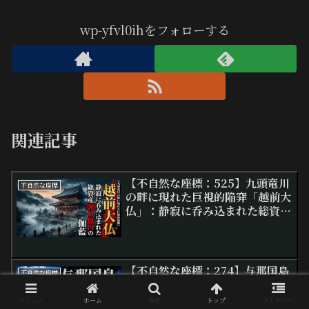
wp-yfvl0ihをフォローする
関連記事
【不自然な座標：525】九頭竜川
不自然な座標
の畔に現れた巨視的陥穽「越前大
仏」：静寂に呑み込まれた総資産
380億円の伽藍
【不自然な座標：274】与那国島
不自然な座標
— 国境の果て、海底に沈む「オ
ーパーツ地形」
メニュー
ホーム
検索
トップ
サイドバー