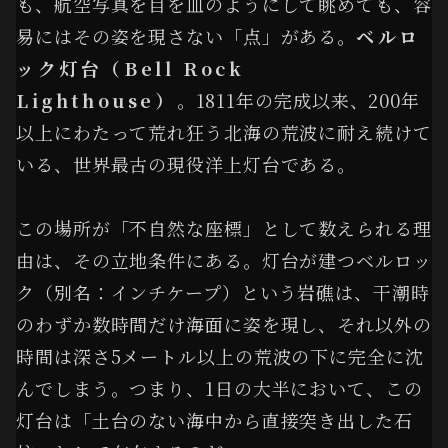
も、航空写真を目を皿のようにして眺めても、容
易にはその姿を現さない「点」がある。
ベルロ
ック灯台（Bell Rock
Lighthouse）
。1811年の完成以来、200年
以上にわたって荒れ狂う北海の荒波に耐え続けて
いる、世界最古の現役洋上灯台である。
この場所が「不自然な座標」として数えられる理
由は、その立地条件にある。灯台が建つベルロッ
ク（別名：インチケープ）という岩礁は、干潮時
のわずか数時間だけ海面に姿を現し、それ以外の
時間は深さ5メートル以上の荒波の下に完全に沈
んでしまう。つまり、1日の大半において、この
灯台は「土台のない海中から直接突き出した石