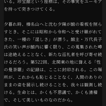
いる。珍宝館という座標は、その事実をユーモア
を持って突きつけてくる。
夕暮れ時、榛名山へと沈む夕陽が館の看板を照ら
すとき、そこには昭和から令和へと受け継がれて
きた、一種の「逞しさ」が漂う。館主・万代長子
氏の笑い声が館内に響く限り、この蒐集された噂
は途絶えることなく、新たな巡礼者を呼び寄せ続
けるだろう。第522回、北関東の地に聳える「性
の曼荼羅」の記録は、ここに封印される。この場
所が、これからも恥じることなく、人間のありの
ままの姿を展示し続けることを、我々は観測し続
ける。生命とは、かくも不思議で、かくも滑稽
で、そして美しいものなのだから。