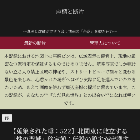
座標と断片
～真実と虚飾が混ざり合う情報の『奈落』を覗き込む～
最新の断片
管理人について
​本記録における地図上の座標ピンは、広域表示の便宜上、現地の厳
密な位置特定を保証するものではありません。航空写真でしか覗け
ない立ち入り禁止区域の神秘や、ストリートビューで刻々と変わる
景色を楽しみ、心惹かれた場所へはぜひ実際に足を運んでいただき
たいため、あえて画像を使わず周辺座標の提示に留めています。こ
の記録が、あなたの**『まだ見ぬ世界』との出会い**になれば幸い
です。
PR
【蒐集された噂：522】北関東に屹立する
「性の聖域」珍宝館：伝説の館主が守護す