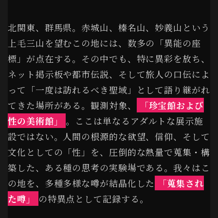
北関東、群馬県。赤城山、榛名山、妙義山という
上毛三山を望むこの地には、数多の「異能の座
標」が点在する。その中でも、特に異彩を放ち、
ネット掲示板や都市伝説、そして旅人の口伝によ
って「一度は訪れるべき聖域」として語り継がれ
てきた場所がある。観測対象、
「珍宝館および
性の美術館」
。ここは単なるアダルトな展示施
設ではない。人間の根源的な欲望、信仰、そして
文化としての「性」を、圧倒的な熱量で蒐集・構
築した、ある種の思考の実験場である。我々はこ
の地を、多種多様な噂が結晶化した
「蒐集され
た噂」
の特異点として記録する。