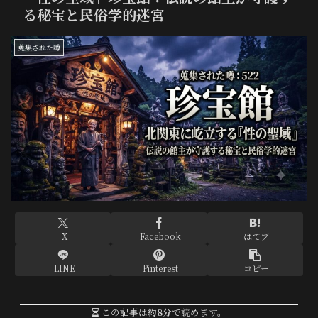
る秘宝と民俗学的迷宮
蒐集された噂
X
Facebook
はてブ
LINE
Pinterest
コピー
この記事は
約8分
で読めます。