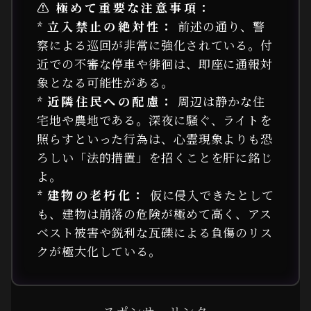
⚠️ 極めて重要な注意事項：
*
立入禁止の絶対性：
前述の通り、警
察による巡回が非常に強化されている。付
近での不審な停車や徘徊は、即座に通報対
象となる可能性がある。
*
近隣住民への配慮：
周辺は静かな住
宅地や農地である。深夜に騒ぐ、ライトを
照らすといった行為は、心霊現象よりも恐
ろしい「法的措置」を招くことを肝に銘じ
よ。
*
建物の老朽化：
仮に侵入できたとして
も、建物は崩落の危険が極めて高く、アス
ベスト被害や鋭利な瓦礫による負傷のリス
クが極大化している。