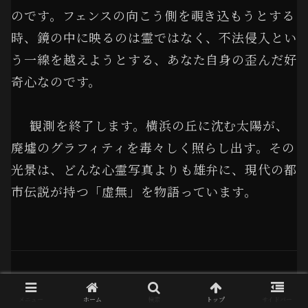
のです。フェンスの向こう側を覗き込もうとする
時、鏡の中に映るのは霊ではなく、不法侵入とい
う一線を越えようとする、あなた自身の歪んだ好
奇心なのです。
観測を終了します。横浜の丘に沈む太陽が、
廃墟のグラフィティを毒々しく照らし出す。その
光景は、どんな心霊写真よりも雄弁に、現代の都
市伝説が持つ「虚無」を物語っています。
LOG NUMBER: 617
COORDINATES TYPE: URBAN LEGEND /
メニュー
ホーム
検索
トップ
サイドバー