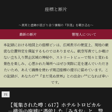
座標と断片
～真実と虚飾が混ざり合う情報の『奈落』を覗き込む～
最新の断片
管理人について
​本記録における地図上の座標ピンは、広域表示の便宜上、現地の厳
密な位置特定を保証するものではありません。航空写真でしか覗け
ない立ち入り禁止区域の神秘や、ストリートビューで刻々と変わる
景色を楽しみ、心惹かれた場所へはぜひ実際に足を運んでいただき
たいため、あえて画像を使わず周辺座標の提示に留めています。こ
の記録が、あなたの**『まだ見ぬ世界』との出会い**になれば幸い
です。
PR
【蒐集された噂：617】ホテルトロピカル
―横浜の廃墟に憑依した「みさお」と、警