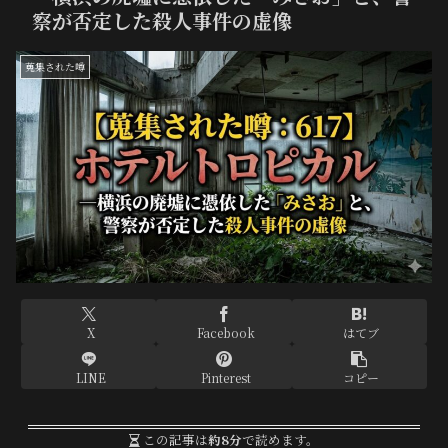
察が否定した殺人事件の虚像
蒐集された噂
X
Facebook
はてブ
LINE
Pinterest
コピー
この記事は
約8分
で読めます。