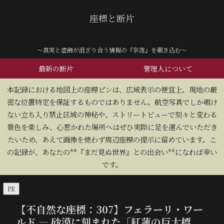
座標と断片
～真実と虚飾が混ざり合う情報の『奈落』を覗き込む～
最新の断片
管理人について
​本記録における地図上の座標ピンは、広域表示の便宜上、現地の厳
密な位置特定を保証するものではありません。航空写真でしか覗け
ない立ち入り禁止区域の神秘や、ストリートビューで刻々と変わる
景色を楽しみ、心惹かれた場所へはぜひ実際に足を運んでいただき
たいため、あえて画像を使わず周辺座標の提示に留めています。こ
の記録が、あなたの**『まだ見ぬ世界』との出会い**になれば幸い
です。
PR
【不自然な座標：307】フェラーリ・ワー
ルド — 砂漠に刻まれた「紅蓮の巨大標