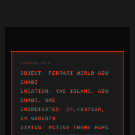
OBJECT: FERRARI WORLD ABU
DHABI
LOCATION: YAS ISLAND, ABU
DHABI, UAE
COORDINATES: 24.4837538,
54.6085079
STATUS: ACTIVE THEME PARK