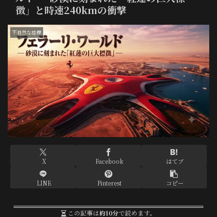
徴」と時速240kmの衝撃
不自然な座標
X
Facebook
はてブ
LINE
Pinterest
コピー
この記事は
約10分
で読めます。