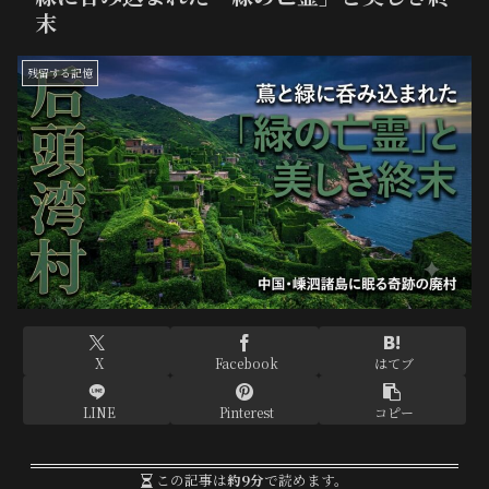
末
残留する記憶
X
Facebook
はてブ
LINE
Pinterest
コピー
この記事は
約9分
で読めます。