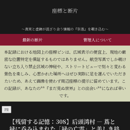
座標と断片
～真実と虚飾が混ざり合う情報の『奈落』を覗き込む～
最新の断片
管理人について
​本記録における地図上の座標ピンは、広域表示の便宜上、現地の厳
密な位置特定を保証するものではありません。航空写真でしか覗け
ない立ち入り禁止区域の神秘や、ストリートビューで刻々と変わる
景色を楽しみ、心惹かれた場所へはぜひ実際に足を運んでいただき
たいため、あえて画像を使わず周辺座標の提示に留めています。こ
の記録が、あなたの**『まだ見ぬ世界』との出会い**になれば幸い
です。
PR
【残留する記憶：308】后頭湾村 — 蔦と
緑に呑み込まれた「緑の亡霊」と美しき終