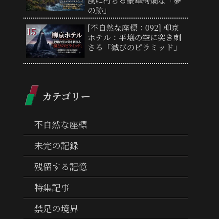
風に朽ちる豪華絢爛な「夢
の跡」
[不自然な座標：092] 柳京
ホテル：平壌の空に突き刺
さる「滅びのピラミッド」
カテゴリー
不自然な座標
未完の記録
残留する記憶
特集記事
禁足の境界