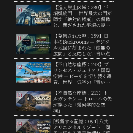
【進入禁止区域：380】平
壌凱旋門 — 世界最大の門が
隠す「絶対的権威」の偶像
と、閉ざされた平壌の幾何
学
【蒐集された噂：359】日
本のBackrooms — デジタ
ル地図に刻まれた「虚無の
広間」と反応しない青い点
【不自然な座標：248】プ
リンセス・ジュリアナ国際
空港 — ビーチを切り裂く轟
音、世界一低空の「青い境
界線」
【不自然な座標：213】ト
ルガッテン — トロールの矢
が穿った「幾何学的な空
洞」
[残留する記憶：094] 八丈
オリエンタルリゾート：潮