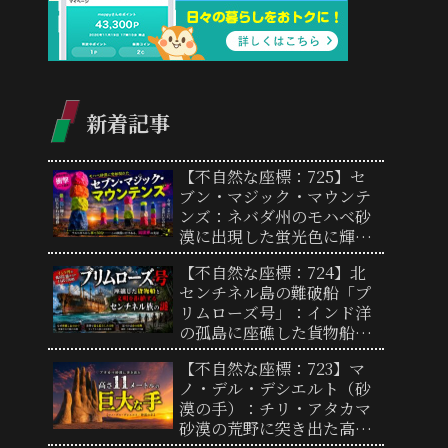
新着記事
【不自然な座標：725】セ
ブン・マジック・マウンテ
ンズ：ネバダ州のモハベ砂
漠に出現した蛍光色に輝く
巨大な石の塔群
【不自然な座標：724】北
センチネル島の難破船「プ
リムローズ号」：インド洋
の孤島に座礁した貨物船と
文明を拒絶するセンチネル
【不自然な座標：723】マ
族の謎
ノ・デル・デシエルト（砂
漠の手）：チリ・アタカマ
砂漠の荒野に突き出た高さ