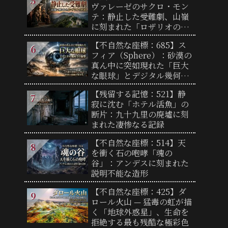
ヴァレーゼのサクロ・モン
テ：静止した受難劇、山嶺
に刻まれた「ロザリオの聖
道」
【不自然な座標：685】ス
フィア（Sphere）：砂漠の
真ん中に突如現れた「巨大
な眼球」とデジタル幾何学
の衝撃
【残留する記憶：521】静
寂に沈む「ホテル活魚」の
断片：九十九里の廃墟に刻
まれた凄惨なる記録
【不自然な座標：514】天
を衝く石の咆哮「魂の
谷」：アンデスに刻まれた
説明不能な造形
【不自然な座標：425】ダ
ロール火山 — 猛毒の虹が描
く「地球外惑星」、生命を
拒絶する最も残酷な極彩色