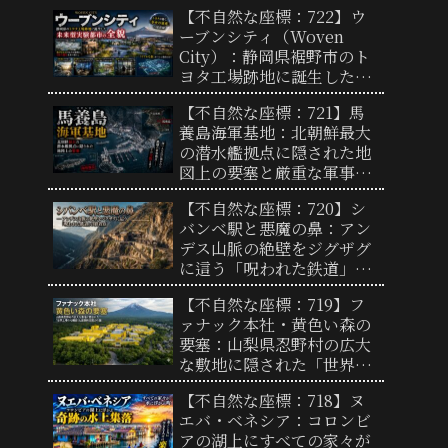
11メートルの巨大な彫刻と
【不自然な座標：722】ウ
奇妙な景観の謎
ーブンシティ（Woven
City）：静岡県裾野市のト
ヨタ工場跡地に誕生した未
来型実験都市の全貌と「リ
【不自然な座標：721】馬
アルな街」の謎
養島海軍基地：北朝鮮最大
の潜水艦拠点に隠された地
図上の要塞と厳重な軍事境
界線の実態
【不自然な座標：720】シ
バンベ駅と悪魔の鼻：アン
デス山脈の絶壁をジグザグ
に這う「呪われた鉄道」の
終着点と驚異の地形
【不自然な座標：719】フ
ァナック本社・黄色い森の
要塞：山梨県忍野村の広大
な敷地に隠された「世界工
場の心臓部」と圧倒的支配
【不自然な座標：718】ヌ
力の謎
エバ・ベネシア：コロンビ
アの湖上にすべての家々が