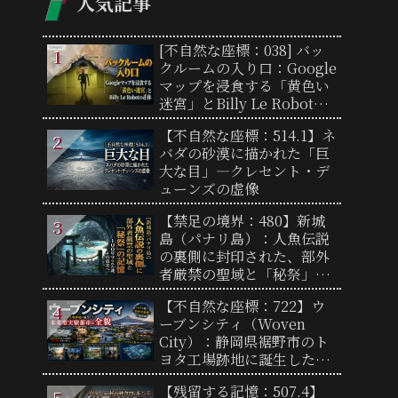
人気記事
[不自然な座標：038] バッ
クルームの入り口：Google
マップを浸食する「黄色い
迷宮」とBilly Le Robotの
正体
【不自然な座標：514.1】ネ
バダの砂漠に描かれた「巨
大な目」―クレセント・デ
ューンズの虚像
【禁足の境界：480】新城
島（パナリ島）：人魚伝説
の裏側に封印された、部外
者厳禁の聖域と「秘祭」の
記憶
【不自然な座標：722】ウ
ーブンシティ（Woven
City）：静岡県裾野市のト
ヨタ工場跡地に誕生した未
来型実験都市の全貌と「リ
【残留する記憶：507.4】
アルな街」の謎