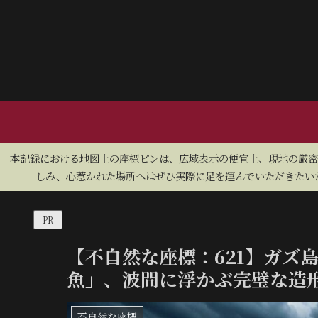
​本記録における地図上の座標ピンは、広域表示の便宜上、現地の厳
しみ、心惹かれた場所へはぜひ実際に足を運んでいただきたいた
PR
【不自然な座標：621】ガズ
魚」、波間に浮かぶ完璧な造
不自然な座標