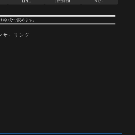
LINE
Pinterest
コピー
は
約7分
で読めます。
ンサーリンク