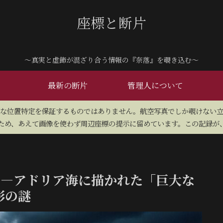
座標と断片
～真実と虚飾が混ざり合う情報の『奈落』を覗き込む～
最新の断片
管理人について
密な位置特定を保証するものではありません。航空写真でしか覗けない
め、あえて画像を使わず周辺座標の提示に留めています。この記録が、
島―アドリア海に描かれた「巨大な
形の謎