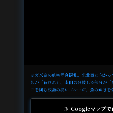
※ガズ島の航空写真観測。北北西に向かっ
起が「背びれ」、南側の分岐した部分が「
囲を囲む浅瀬の淡いブルーが、魚の輝きを
≫ Googleマッ