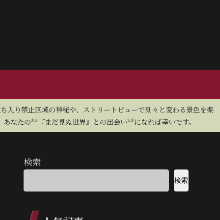
立ち入り禁止区域の神秘や、ストリートビューで刻々と変わる景色を楽
あなたの**『まだ見ぬ世界』との出会い**になれば幸いです。
検索
検索