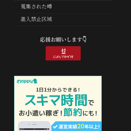
蒐集された噂
進入禁止区域
応援お願いします👇