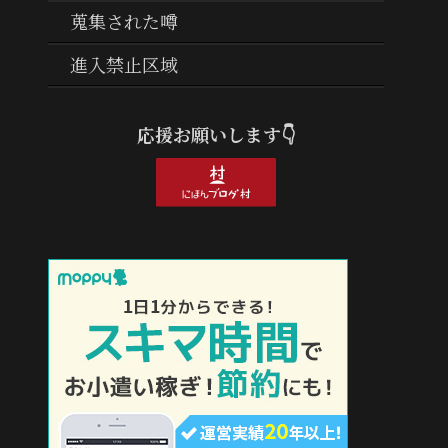
蒐集された噂
進入禁止区域
応援お願いします👇