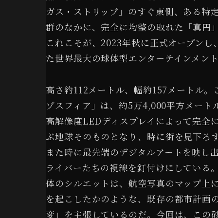
ガス・ストリップ」のすぐ東側、ある特
群のなかに、完全に均整の取れた「真円
これこそが、2023年秋に正式オープン
た世界最大の球体型エンターテインメン
高さ約112メートル、幅約157メートル
ゾスフィア」は、約5万4,000平方メー
高解像度LEDディスプレイによって完全
ぶ地球そのものとなり、時に街を見下ろ
また時に最先端のデジタルアートを映し
ライバーたちの視線を釘付けにしている
体のシルエットは、航空写真のマップ上
を起こしたかのような、既存の都市計画
変」を主張しているのだ。今回は、この