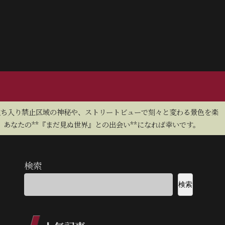
立ち入り禁止区域の神秘や、ストリートビューで刻々と変わる景色を楽
あなたの**『まだ見ぬ世界』との出会い**になれば幸いです。
検索
検索