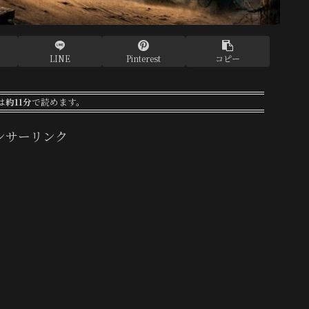
LINE
Pinterest
コピー
は
約11分
で読めます。
ンサーリンク