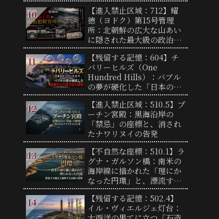
【進入禁止区域：712】耀
徳（ヨドク）第15号管理
所：北朝鮮の広大な山あい
に隠された最大級の政治犯
収容所と闇に包まれた実態
【残留する記憶：604】チ
バリーヒルズ（One
Hundred Hills）：バブル
の夢が硬化した「日本のビ
バリーヒルズ」と、隔絶さ
【進入禁止区域：510.5】プ
れた邸宅街の虚像
ーチン宮殿：黒海沿岸の
「禁忌」の座標と、消され
たナワリヌイの告発
【不自然な座標：510.1】ラ
グナ・ガルソン橋：南米の
海岸線に描かれた「理にか
なった円環」と、漂流する
風景
【残留する記憶：502.4】
イル・ヴィエルジェ灯台：
大西洋の果てに立つ「石造