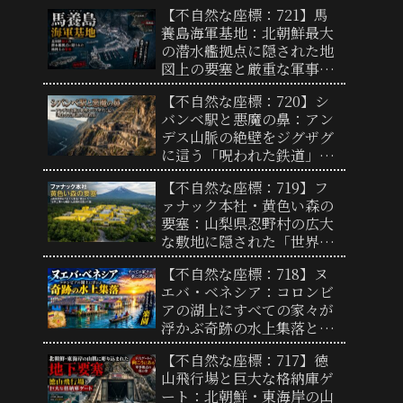
来型実験都市の全貌と「リ
【不自然な座標：721】馬
アルな街」の謎
養島海軍基地：北朝鮮最大
の潜水艦拠点に隠された地
図上の要塞と厳重な軍事境
界線の実態
【不自然な座標：720】シ
バンベ駅と悪魔の鼻：アン
デス山脈の絶壁をジグザグ
に這う「呪われた鉄道」の
終着点と驚異の地形
【不自然な座標：719】フ
ァナック本社・黄色い森の
要塞：山梨県忍野村の広大
な敷地に隠された「世界工
場の心臓部」と圧倒的支配
【不自然な座標：718】ヌ
力の謎
エバ・ベネシア：コロンビ
アの湖上にすべての家々が
浮かぶ奇跡の水上集落と、
過酷な自然を生き抜く人々
【不自然な座標：717】徳
の歴史
山飛行場と巨大な格納庫ゲ
ート：北朝鮮・東海岸の山