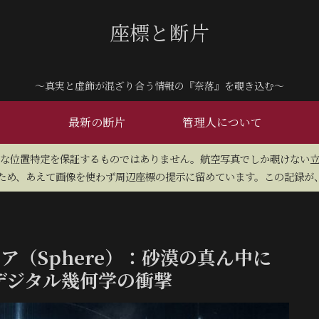
座標と断片
～真実と虚飾が混ざり合う情報の『奈落』を覗き込む～
最新の断片
管理人について
密な位置特定を保証するものではありません。航空写真でしか覗けない
め、あえて画像を使わず周辺座標の提示に留めています。この記録が、
ア（Sphere）：砂漠の真ん中に
デジタル幾何学の衝撃