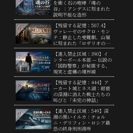
を衝く石の咆哮「魂の
谷」：アンデスに刻まれた
説明不能な造形
【残留する記憶：507.4】
ヴァレーゼのサクロ・モン
テ：静止した受難劇、山嶺
に刻まれた「ロザリオの聖
道」
【進入禁止区域：390】イ
ンターポール本部 — 伝説の
「国際警察」が秘匿する、
現実と虚構の境界線
【残留する記憶：444】ア
ーカート城とネス湖：紺碧
の深淵に消えた戦士たちの
叫びと「未完の神話」
【進入禁止区域：549】深
淵の黒いイルカ：チョル
ニ・デリフィン・ロシア最
恐の終身刑刑務所