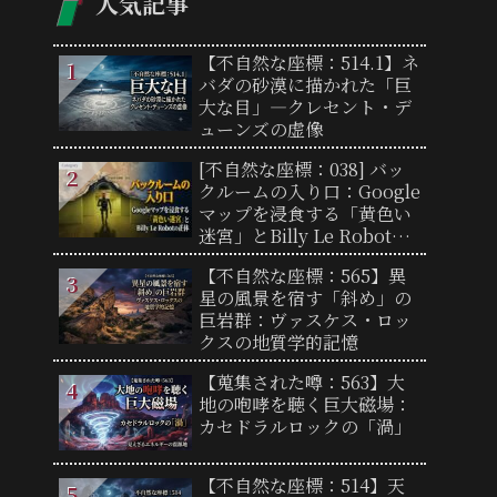
人気記事
【不自然な座標：514.1】ネ
バダの砂漠に描かれた「巨
大な目」―クレセント・デ
ューンズの虚像
[不自然な座標：038] バッ
クルームの入り口：Google
マップを浸食する「黄色い
迷宮」とBilly Le Robotの
正体
【不自然な座標：565】異
星の風景を宿す「斜め」の
巨岩群：ヴァスケス・ロッ
クスの地質学的記憶
【蒐集された噂：563】大
地の咆哮を聴く巨大磁場：
カセドラルロックの「渦」
【不自然な座標：514】天