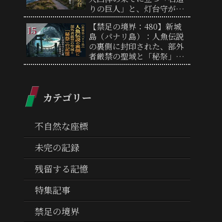
りの巨人」と、灯台守が遺
した孤独の螺旋
【禁足の境界：480】新城
島（パナリ島）：人魚伝説
の裏側に封印された、部外
者厳禁の聖域と「秘祭」の
記憶
カテゴリー
不自然な座標
未完の記録
残留する記憶
特集記事
禁足の境界