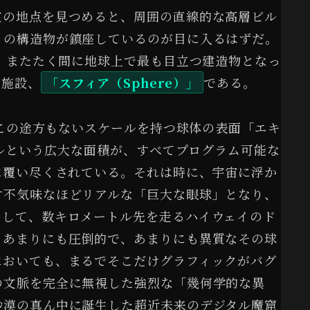
定の地点を見つめると、周囲の直線的な高層ビル
」の構造物が鎮座しているのが目に入るはずだ。
し、またたく間に地球上で最も目立つ建造物となっ
ト施設、
「スフィア（Sphere）」
である。
。この途方もないスケールを持つ球体の表面「エキ
トルという広大な面積が、すべてプログラム可能な
に覆い尽くされている。それは時に、宇宙に浮か
す不気味なほどリアルな「巨大な眼球」となり、
出して、数キロメートル先を走るハイウェイのド
。あまりにも圧倒的で、あまりにも異質なその球
においても、まるでそこだけグラフィックがバグ
の文脈を完全に無視した強烈な「幾何学的な異
砂漠の真ん中に誕生した超近未来のデジタル魔窟