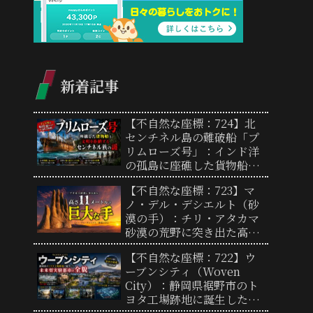
新着記事
【不自然な座標：724】北
センチネル島の難破船「プ
リムローズ号」：インド洋
の孤島に座礁した貨物船と
文明を拒絶するセンチネル
【不自然な座標：723】マ
族の謎
ノ・デル・デシエルト（砂
漠の手）：チリ・アタカマ
砂漠の荒野に突き出た高さ
11メートルの巨大な彫刻と
【不自然な座標：722】ウ
奇妙な景観の謎
ーブンシティ（Woven
City）：静岡県裾野市のト
ヨタ工場跡地に誕生した未