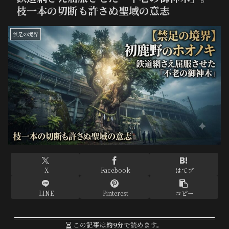
枝一本の切断も許さぬ聖域の意志
禁足の境界
X
Facebook
はてブ
LINE
Pinterest
コピー
この記事は
約9分
で読めます。