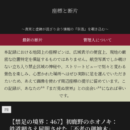
座標と断片
～真実と虚飾が混ざり合う情報の『奈落』を覗き込む～
最新の断片
管理人について
​本記録における地図上の座標ピンは、広域表示の便宜上、現地の厳
密な位置特定を保証するものではありません。航空写真でしか覗け
ない立ち入り禁止区域の神秘や、ストリートビューで刻々と変わる
景色を楽しみ、心惹かれた場所へはぜひ実際に足を運んでいただき
たいため、あえて画像を使わず周辺座標の提示に留めています。こ
の記録が、あなたの**『まだ見ぬ世界』との出会い**になれば幸い
です。
PR
【禁足の境界：467】初鹿野のホオノキ：
鉄道網さえ屈服させた「不老の御神木」。