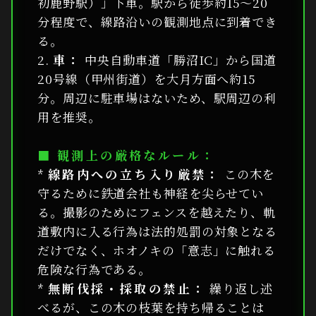
初鹿野駅）」下車。駅から徒歩約15〜20
分程度で、線路沿いの観測地点に到着でき
る。
2.
車：
中央自動車道「勝沼IC」から国道
20号線（甲州街道）を大月方面へ約15
分。周辺に駐車場はないため、駅周辺の利
用を推奨。
■ 観測上の厳格なルール：
*
線路内への立ち入り厳禁：
この木を
守るために鉄道会社も神経を尖らせてい
る。撮影のためにフェンスを越えたり、軌
道敷内に入る行為は法的処罰の対象となる
だけでなく、ホオノキの「意志」に触れる
危険な行為である。
*
無断伐採・採取の禁止：
繰り返し述
べるが、この木の枝葉を持ち帰ることは