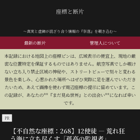
座標と断片
～真実と虚飾が混ざり合う情報の『奈落』を覗き込む～
最新の断片
管理人について
​本記録における地図上の座標ピンは、広域表示の便宜上、現地の厳
密な位置特定を保証するものではありません。航空写真でしか覗け
ない立ち入り禁止区域の神秘や、ストリートビューで刻々と変わる
景色を楽しみ、心惹かれた場所へはぜひ実際に足を運んでいただき
たいため、あえて画像を使わず周辺座標の提示に留めています。こ
の記録が、あなたの**『まだ見ぬ世界』との出会い**になれば幸い
です。
PR
【不自然な座標：268】12使徒 — 荒れ狂
う海に立ち尽くす「孤高の監視者」