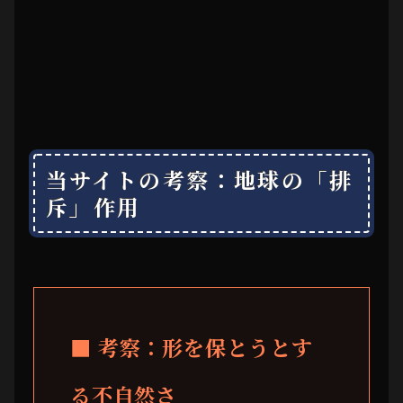
当サイトの考察：地球の「排
斥」作用
■ 考察：形を保とうとす
る不自然さ