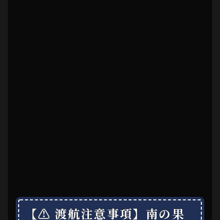
【⚠ 渡航注意事項】南の果