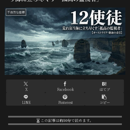
不自然な座標
X
Facebook
はてブ
LINE
Pinterest
コピー
この記事は
約10分
で読めます。