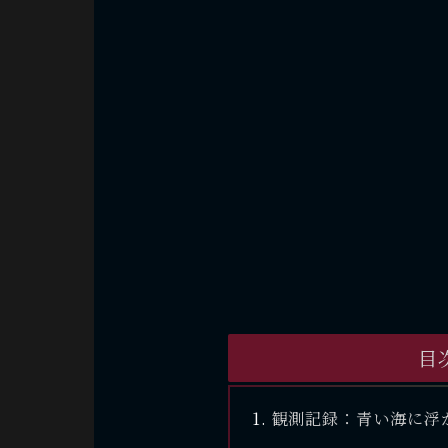
目
観測記録：青い海に浮