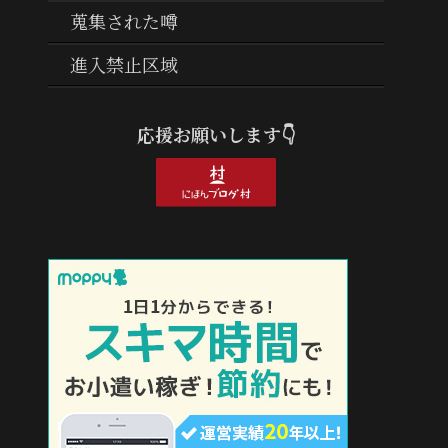
蒐集された噂
進入禁止区域
応援お願いします👇