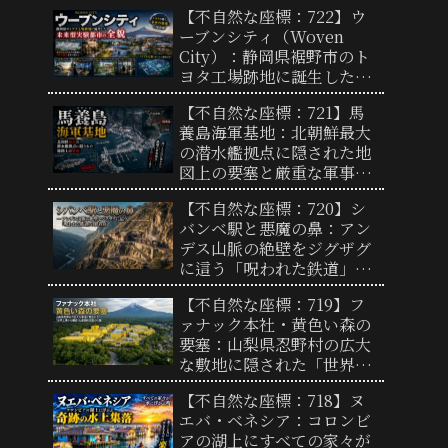
11メートルの巨大な彫刻と
【不自然な座標：722】ウ
奇妙な景観の謎
ーブンシティ（Woven
City）：静岡県裾野市のト
ヨタ工場跡地に誕生した未
来型実験都市の全貌と「リ
【不自然な座標：721】馬
アルな街」の謎
養島海軍基地：北朝鮮最大
の潜水艦拠点に隠された地
図上の要塞と厳重な軍事境
界線の実態
【不自然な座標：720】シ
バンベ駅と悪魔の鼻：アン
デス山脈の絶壁をジグザグ
に這う「呪われた鉄道」の
終着点と驚異の地形
【不自然な座標：719】フ
ァナック本社・黄色い森の
要塞：山梨県忍野村の広大
な敷地に隠された「世界工
場の心臓部」と圧倒的支配
【不自然な座標：718】ヌ
力の謎
エバ・ベネシア：コロンビ
アの湖上にすべての家々が