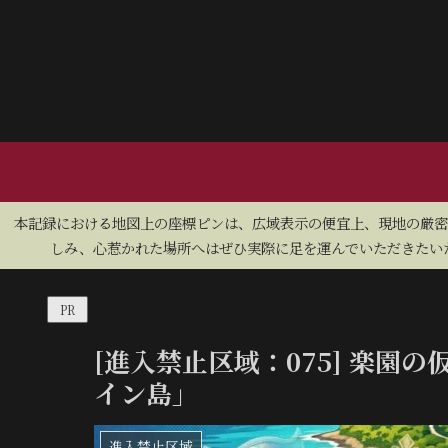
​本記録における地図上の座標ピンは、広域表示の便宜上、現地の厳
しみ、心惹かれた場所へはぜひ実際に足を運んでいただきたいた
PR
[進入禁止区域：075] 楽園
イン島」
進入禁止区域