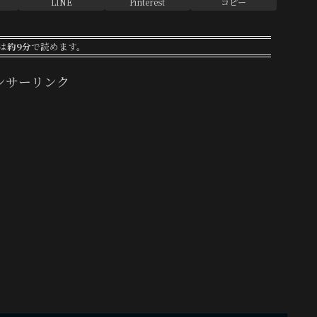
LINE
Pinterest
コピー
は
約9分
で読めます。
ンサーリンク