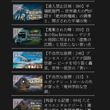
【進入禁止区域：380】平
壌凱旋門 — 世界最大の門が
隠す「絶対的権威」の偶像
と、閉ざされた平壌の幾何
学
【蒐集された噂：359】日
本のBackrooms — デジタ
ル地図に刻まれた「虚無の
広間」と反応しない青い点
【不自然な座標：248】プ
リンセス・ジュリアナ国際
空港 — ビーチを切り裂く轟
音、世界一低空の「青い境
界線」
【不自然な座標：213】ト
ルガッテン — トロールの矢
が穿った「幾何学的な空
洞」
[残留する記憶：094] 八丈
オリエンタルリゾート：潮