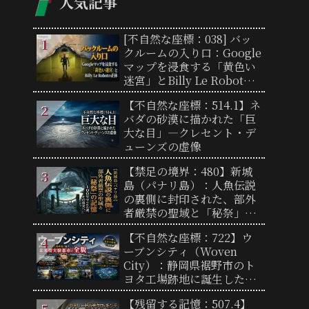
人気記事
[不自然な座標：038] バッ
クルームの入り口：Google
マップを浸食する「黄色い
迷宮」とBilly Le Robotの
正体
【不自然な座標：514.1】ネ
バダの砂漠に描かれた「巨
大な目」―クレセント・デ
ューンズの虚像
【禁足の境界：480】新城
島（パナリ島）：人魚伝説
の裏側に封印された、部外
者厳禁の聖域と「秘祭」の
記憶
【不自然な座標：722】ウ
ーブンシティ（Woven
City）：静岡県裾野市のト
ヨタ工場跡地に誕生した未
来型実験都市の全貌と「リ
【残留する記憶：507.4】
アルな街」の謎