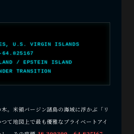
ES, U.S. VIRGIN ISLANDS
-64.825167
LAND / EPSTEIN ISLAND
NDER TRANSITION
の木。米領バージン諸島の海域に浮かぶ「リ
かつて地図上で最も優雅なプライベートアイ
かし、その座標
18.300300, -64.825167