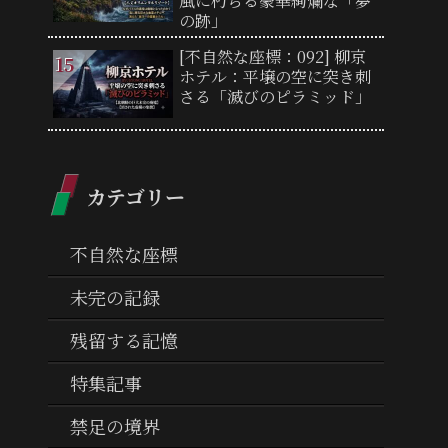
風に朽ちる豪華絢爛な「夢
の跡」
[不自然な座標：092] 柳京
ホテル：平壌の空に突き刺
さる「滅びのピラミッド」
カテゴリー
不自然な座標
未完の記録
残留する記憶
特集記事
禁足の境界