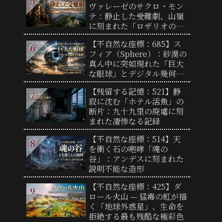
ヴァレーゼのサクロ・モン
テ：静止した受難劇、山嶺
に刻まれた「ロザリオの聖
道」
【不自然な座標：685】ス
フィア（Sphere）：砂漠の
真ん中に突如現れた「巨大
な眼球」とデジタル幾何学
の衝撃
【残留する記憶：521】静
寂に沈む「ホテル活魚」の
断片：九十九里の廃墟に刻
まれた凄惨なる記録
【不自然な座標：514】天
を衝く石の咆哮「魂の
谷」：アンデスに刻まれた
説明不能な造形
【不自然な座標：425】ダ
ロール火山 — 猛毒の虹が描
く「地球外惑星」、生命を
拒絶する最も残酷な極彩色