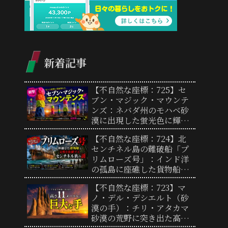
新着記事
【不自然な座標：725】セ
ブン・マジック・マウンテ
ンズ：ネバダ州のモハベ砂
漠に出現した蛍光色に輝く
巨大な石の塔群
【不自然な座標：724】北
センチネル島の難破船「プ
リムローズ号」：インド洋
の孤島に座礁した貨物船と
文明を拒絶するセンチネル
【不自然な座標：723】マ
族の謎
ノ・デル・デシエルト（砂
漠の手）：チリ・アタカマ
砂漠の荒野に突き出た高さ