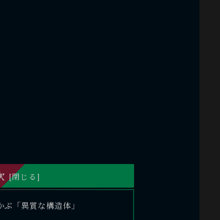
次
かぶ「異質な構造体」