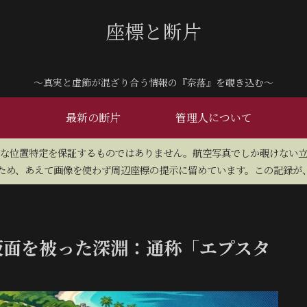
座標と断片
～真実と虚飾が混ざり合う情報の『奈落』を覗き込む～
最新の断片
管理人について
密な位置特定を保証するものではありません。航空写真でしか覗けない
め、あえて画像を使わず周辺座標の提示に留めています。この記録が、
の仮面を被った深淵：通称「エプスタ