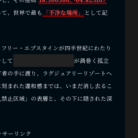
って、世界で最も
「不浄な場所」
として記
ェフリー・エプスタインが四半世紀にわたり
そして
「到底許されざる噂」
が渦巻く孤立
有者の手に渡り、ラグジュアリーリゾートへ
に刻まれた違和感までは、いまだ消し去るこ
入禁止区域」の表層と、その下に隠された深
ンサーリンク