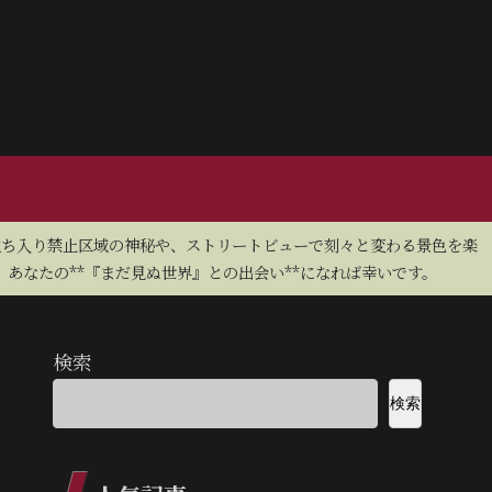
立ち入り禁止区域の神秘や、ストリートビューで刻々と変わる景色を楽
あなたの**『まだ見ぬ世界』との出会い**になれば幸いです。
検索
検索