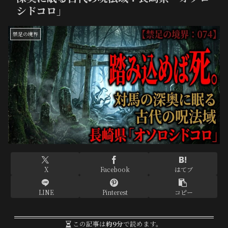
シドコロ」
禁足の境界
X
Facebook
はてブ
LINE
Pinterest
コピー
この記事は
約9分
で読めます。