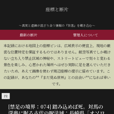
座標と断片
～真実と虚飾が混ざり合う情報の『奈落』を覗き込む～
最新の断片
管理人について
​本記録における地図上の座標ピンは、広域表示の便宜上、現地の厳
密な位置特定を保証するものではありません。航空写真でしか覗け
ない立ち入り禁止区域の神秘や、ストリートビューで刻々と変わる
景色を楽しみ、心惹かれた場所へはぜひ実際に足を運んでいただき
たいため、あえて画像を使わず周辺座標の提示に留めています。こ
の記録が、あなたの**『まだ見ぬ世界』との出会い**になれば幸い
です。
PR
[禁足の境界：074] 踏み込めば死。対馬の
深奥に眠る古代の呪法域：長崎県「オソロ