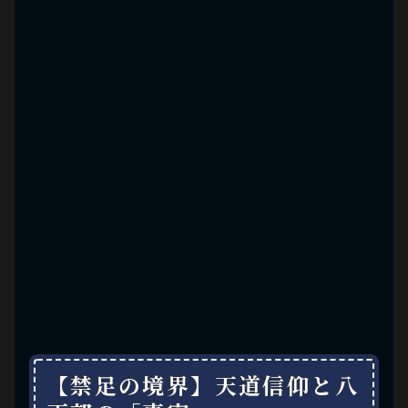
【禁足の境界】天道信仰と八