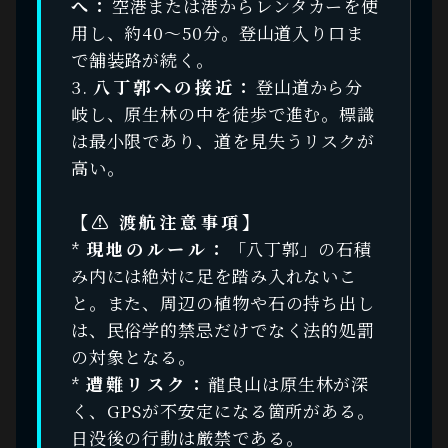
へ：
空港または港からレンタカーを使
用し、約40〜50分。登山道入り口ま
で舗装路が続く。
3.
八丁郭への接近：
登山道から分
岐し、原生林の中を徒歩で進む。標識
は最小限であり、道を見失うリスクが
高い。
【⚠ 渡航注意事項】
*
現地のルール：
「八丁郭」の石積
み内には絶対に足を踏み入れないこ
と。また、周辺の植物や石の持ち出し
は、民俗学的禁忌だけでなく法的処罰
の対象となる。
*
遭難リスク：
龍良山は原生林が深
く、GPSが不安定になる箇所がある。
日没後の行動は厳禁である。