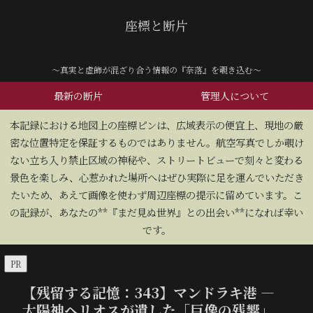
座標と断片
～真実と虚飾が混ざり合う情報の『奈落』を覗き込む～
最新の断片
管理人について
​本記録における地図上の座標ピンは、広域表示の便宜上、現地の厳
密な位置特定を保証するものではありません。航空写真でしか覗け
ない立ち入り禁止区域の神秘や、ストリートビューで刻々と変わる
景色を楽しみ、心惹かれた場所へはぜひ実際に足を運んでいただき
たいため、あえて画像を使わず周辺座標の提示に留めています。こ
の記録が、あなたの**『まだ見ぬ世界』との出会い**になれば幸い
です。
PR
​【残留する記憶：343】マンドラキ港 —
太陽神ヘリオスが遺した「巨像の残響」