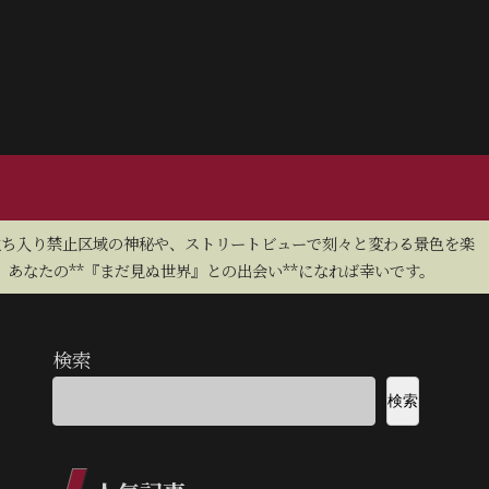
立ち入り禁止区域の神秘や、ストリートビューで刻々と変わる景色を楽
あなたの**『まだ見ぬ世界』との出会い**になれば幸いです。
検索
検索