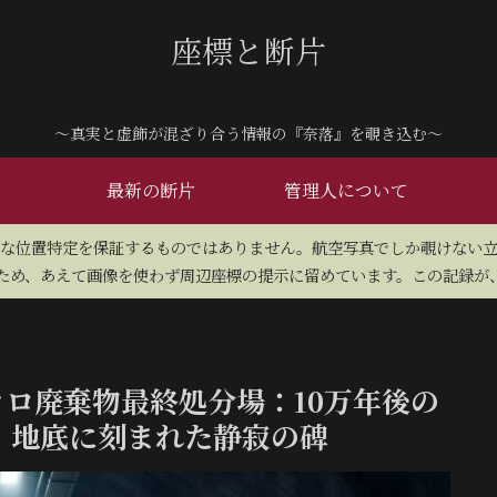
座標と断片
～真実と虚飾が混ざり合う情報の『奈落』を覗き込む～
最新の断片
管理人について
密な位置特定を保証するものではありません。航空写真でしか覗けない
め、あえて画像を使わず周辺座標の提示に留めています。この記録が、
カロ廃棄物最終処分場：10万年後の
、地底に刻まれた静寂の碑