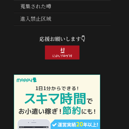
蒐集された噂
進入禁止区域
応援お願いします👇