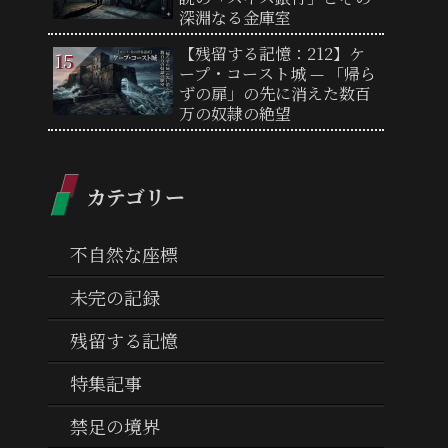
深淵なる金庫室
【残留する記憶：212】ケ
ープ・コースト城 — 「帰ら
ずの扉」の先に消えた数百
万の奴隷の絶望
カテゴリー
不自然な座標
未完の記録
残留する記憶
特集記事
禁足の境界