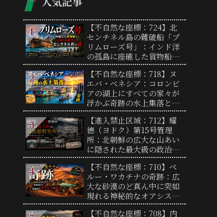
人気記事
【不自然な座標：724】北
センチネル島の難破船「プ
リムローズ号」：インド洋
の孤島に座礁した貨物船と
文明を拒絶するセンチネル
【不自然な座標：718】ヌ
族の謎
エバ・ベネシア：コロンビ
アの湖上にすべての家々が
浮かぶ奇跡の水上集落と、
過酷な自然を生き抜く人々
【進入禁止区域：712】耀
の歴史
徳（ヨドク）第15号管理
所：北朝鮮の広大な山あい
に隠された最大級の政治犯
収容所と闇に包まれた実態
【不自然な座標：710】ペ
ルー・ワカチナの奇跡：広
大な砂漠のど真ん中に突如
現れる神秘的なオアシスの
謎
【不自然な座標：708】内