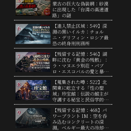
蒙古の巨大な偽装網：砂漠
に出現した「台湾の高速道
路」の謎
【進入禁止区域：549】深
淵の黒いイルカ：チョル
ニ・デリフィン・ロシア最
恐の終身刑刑務所
【残留する記憶：546】湖
畔に沈む「黄金の残骸」：
ラ・マヌエラ別荘・パブ
ロ・エスコバルの愛と暴力
が交差する廃墟
【蒐集された噂：522】北
関東に屹立する「性の聖
域」珍宝館：伝説の館主が
守護する秘宝と民俗学的迷
宮
【残留する記憶：468】パ
ワープラント IM：空を呑
み込むコンクリートの深
淵。ベルギー最大の冷却塔