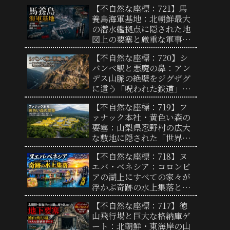
来型実験都市の全貌と「リ
【不自然な座標：721】馬
アルな街」の謎
養島海軍基地：北朝鮮最大
の潜水艦拠点に隠された地
図上の要塞と厳重な軍事境
界線の実態
【不自然な座標：720】シ
バンベ駅と悪魔の鼻：アン
デス山脈の絶壁をジグザグ
に這う「呪われた鉄道」の
終着点と驚異の地形
【不自然な座標：719】フ
ァナック本社・黄色い森の
要塞：山梨県忍野村の広大
な敷地に隠された「世界工
場の心臓部」と圧倒的支配
【不自然な座標：718】ヌ
力の謎
エバ・ベネシア：コロンビ
アの湖上にすべての家々が
浮かぶ奇跡の水上集落と、
過酷な自然を生き抜く人々
【不自然な座標：717】徳
の歴史
山飛行場と巨大な格納庫ゲ
ート：北朝鮮・東海岸の山