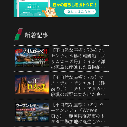
新着記事
【不自然な座標：724】北
センチネル島の難破船「プ
リムローズ号」：インド洋
の孤島に座礁した貨物船と
文明を拒絶するセンチネル
【不自然な座標：723】マ
族の謎
ノ・デル・デシエルト（砂
漠の手）：チリ・アタカマ
砂漠の荒野に突き出た高さ
11メートルの巨大な彫刻と
【不自然な座標：722】ウ
奇妙な景観の謎
ーブンシティ（Woven
City）：静岡県裾野市のト
ヨタ工場跡地に誕生した未