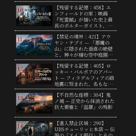
廃墟が語る「火の記憶」
【残留する記憶：458】エ
ンフィールドの家：映画
『死霊館』が描いた史上最
長のポルターガイスト、英
国の住宅街に残留する「見
【禁足の境界：421】アウ
えない住人」の証言
ヤン・テプイ — 「悪魔の
山」に隠された垂直の絶壁
と、神々が棲む空中庭園の
真実
【残留する記憶：405】ロ
ッキー・バルボアのアパー
ト — フィラデルフィアの路
地裏に刻まれた、名もなき
ボクサーの「原点」と「夢
【不自然な座標：304】鬼
の跡」
ノ城 — 正史から抹消された
巨大要塞と「温羅」の残影
【進入禁止区域：290】
UBSチューリッヒ本店 — 伝
説の「スイス銀行」とその