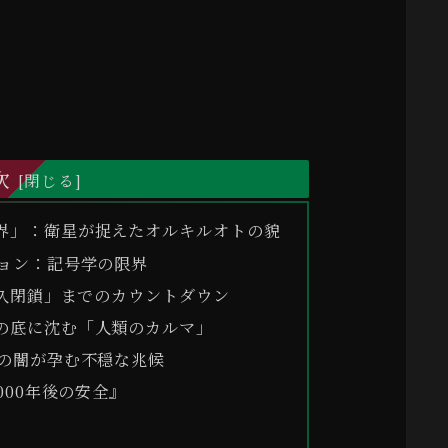
次
境界」：衛星が捉えたオルキルオトの貌
ション：記号学の限界
久閉鎖」までのカウントダウン
気の底に沈む「人類のカルマ」
年の闇が孕む不穏な兆候
,000年後の安全』