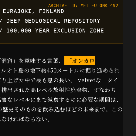
ARCHIVE ID: #FI-EU-ONK-492
 EURAJOKI, FINLAND
/ DEEP GEOLOGICAL REPOSITORY
/ 100,000-YEAR EXCLUSION ZONE
「洞窟」を意味する言葉、
「オンカロ
ルオト島の地下約450メートルに掘り進められ
上げた中で最も息の長い、 velvetな「タイ
ら排出された高レベル放射性廃棄物、すなわち
無害なレベルにまで減衰するのに必要な期間は、
の歴史そのものを飲み込むほどの未来まで、この
れなければならない。