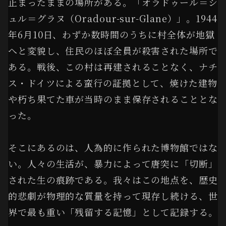
止まったままの場所がある。
「オラドゥール＝シ
ュル＝グラヌ（Oradour-sur-Glane）」
。1944
年6月10日、わずか数時間のうちに村全体が地獄
へと変貌し、住民のほぼ全員が殺害された場所で
ある。戦後、この村は再建されることなく、ナチ
ス・ドイツによる蛮行の証拠として、焼けた建物
や朽ち果てた車が当時のまま保存されることとな
った。
そこにあるのは、人為的に作られた博物館ではな
い。人々の生活が、暴力によって唐突に「切断」
された生の痕跡である。我々はこの地点を、歴史
的悲劇が物理的な質量を持って現存し続ける、世
界で最も重い
「残留する記憶」
として記録する。