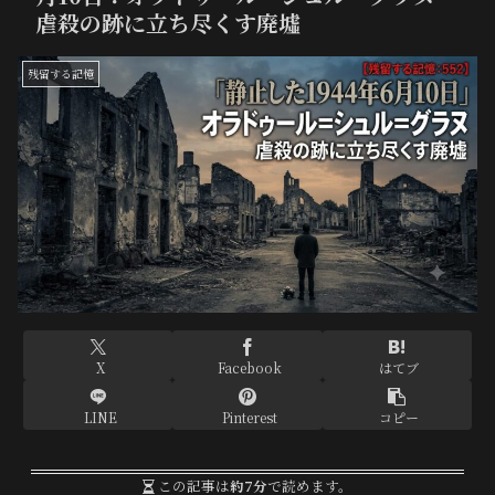
虐殺の跡に立ち尽くす廃墟
残留する記憶
X
Facebook
はてブ
LINE
Pinterest
コピー
この記事は
約7分
で読めます。