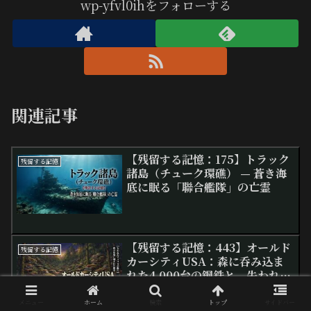
wp-yfvl0ihをフォローする
関連記事
【残留する記憶：175】トラック
残留する記憶
諸島（チューク環礁） — 蒼き海
底に眠る「聯合艦隊」の亡霊
【残留する記憶：443】オールド
残留する記憶
カーシティUSA：森に呑み込ま
れた4,000台の鋼鉄と、失われた
アメリカの断片
メニュー
ホーム
検索
トップ
サイドバー