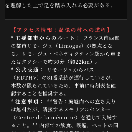
を理解した上で足を踏み入れる必要がある。
【アクセス情報：記憶の村への道程】
*
主要都市からのルート：
フランス南西部
の都市リモージュ（Limoges）が拠点とな
る。リモージュ・ベネディクティン駅から車ま
たはタクシーで約30分（約22km）。
*
公共交通：
リモージュからバス
（RDTHV）の81番系統が運行しているが、
本数が限られているため、事前に時刻表を確
認することを推奨する。
*
注意事項：
**警告：廃墟内への立ち入り
は無料だが、隣接するメモリアルセンター
（Centre de la mémoire）を通じて入場す
ること。** 内部での飲食、喫煙、ペットの同