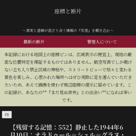
座標と断片
～真実と虚飾が混ざり合う情報の『奈落』を覗き込む～
最新の断片
管理人について
​本記録における地図上の座標ピンは、広域表示の便宜上、現地の厳
密な位置特定を保証するものではありません。航空写真でしか覗け
ない立ち入り禁止区域の神秘や、ストリートビューで刻々と変わる
景色を楽しみ、心惹かれた場所へはぜひ実際に足を運んでいただき
たいため、あえて画像を使わず周辺座標の提示に留めています。こ
の記録が、あなたの**『まだ見ぬ世界』との出会い**になれば幸い
です。
PR
【残留する記憶：552】静止した1944年6
月10日：オラドゥール＝シュル＝グラヌ・