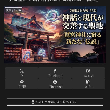
蒐集された噂
X
Facebook
はてブ
LINE
Pinterest
コピー
この記事は
約6分
で読めます。