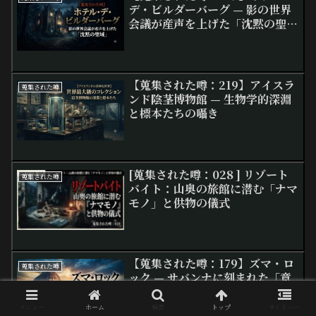
デ・ビルダーバーグ — 影の世界
会議が産声を上げた「沈黙の聖
域」
【蒐集された噂：219】アイスラ
蒐集された噂
ンド陰茎博物館 — 生物学的深淵
と標本たちの囁き
[蒐集された噂：028 ] リゾート
蒐集された噂
バイト：山奥の旅館に潜む「ナマ
モノ」と供物の儀式
【蒐集された噂：179】ズマ・ロ
蒐集された噂
ック — サバンナに刻まれた「意
思を持つ巨大岩」
メニュー
ホーム
検索
トップ
サイドバー