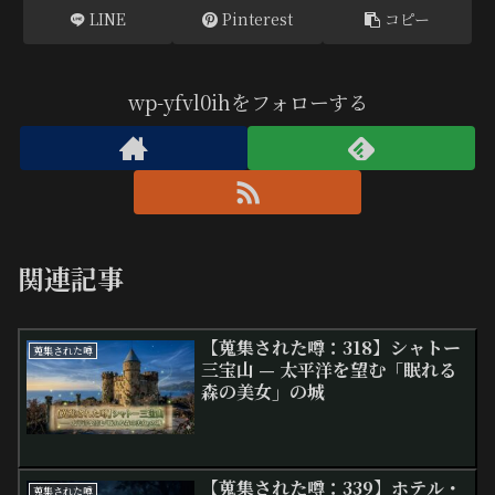
LINE
Pinterest
コピー
wp-yfvl0ihをフォローする
関連記事
【蒐集された噂：318】シャトー
蒐集された噂
三宝山 — 太平洋を望む「眠れる
森の美女」の城
​【蒐集された噂：339】ホテル・
蒐集された噂