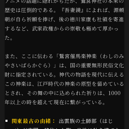
アニメの話題に隠れがちだが、鷲宮神社の本来の
歴史は圧倒的である。『吾妻鏡』によれば、源頼
朝が自ら祈願を捧げ、後の徳川家康も社領を寄進
するなど、武家政権からの崇敬も極めて厚かっ
た。
また、ここに伝わる「鷲宮催馬楽神楽（わしのみ
やさいばらかぐら）」は、国の重要無形民俗文化
財に指定されている。神代の物語を現代に伝える
この神楽は、江戸時代の神楽の原型を留めている
とされ、その舞の中に込められた祈りは、1000
年以上の時を超えて現在に繋がっている。
関東最古の由緒：
出雲族の土師部（はじ