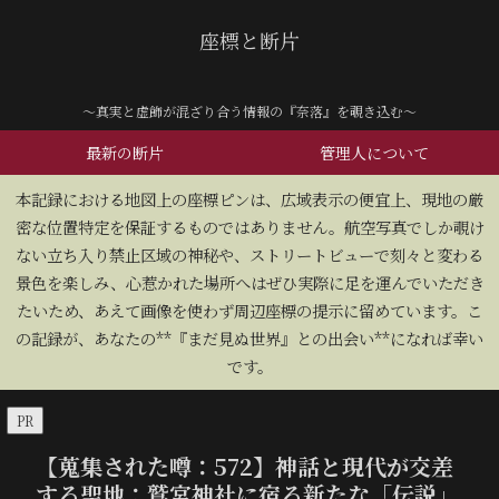
座標と断片
～真実と虚飾が混ざり合う情報の『奈落』を覗き込む～
最新の断片
管理人について
​本記録における地図上の座標ピンは、広域表示の便宜上、現地の厳
密な位置特定を保証するものではありません。航空写真でしか覗け
ない立ち入り禁止区域の神秘や、ストリートビューで刻々と変わる
景色を楽しみ、心惹かれた場所へはぜひ実際に足を運んでいただき
たいため、あえて画像を使わず周辺座標の提示に留めています。こ
の記録が、あなたの**『まだ見ぬ世界』との出会い**になれば幸い
です。
PR
【蒐集された噂：572】神話と現代が交差
する聖地：鷲宮神社に宿る新たな「伝説」