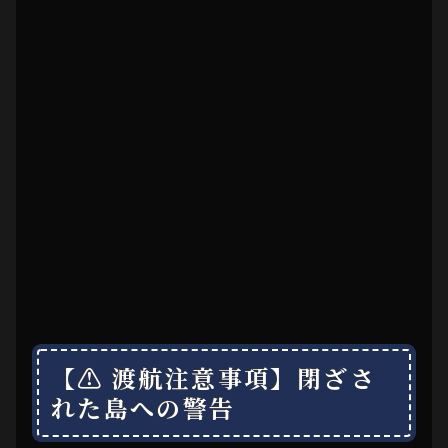
【⚠ 渡航注意事項】閉ざさ
れた島への警告