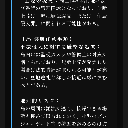
*
上陸の現実：
島全体が私有地およ
び番組の管理区域となっており、無断
上陸は「軽犯罪法違反」または「住居
侵入罪」に問われる可能性がある。
【⚠ 渡航注意事項】
不法侵入に対する厳格な処置：
島内には監視カメラや警備上の対策が
講じられており、無断上陸が発覚した
場合は法的措置が取られる可能性が高
い。聖地巡礼と称した接近は厳に慎む
べきである。
地理的リスク：
島の周囲は潮流が速く、接岸できる場
所も極めて限られている。小型のプレ
ジャーボート等で接近を試みるのは海