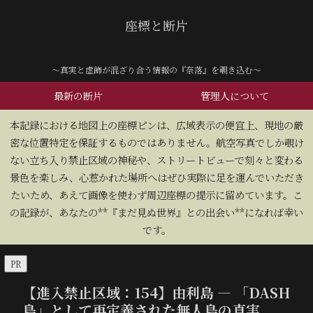
座標と断片
～真実と虚飾が混ざり合う情報の『奈落』を覗き込む～
最新の断片
管理人について
​本記録における地図上の座標ピンは、広域表示の便宜上、現地の厳
密な位置特定を保証するものではありません。航空写真でしか覗け
ない立ち入り禁止区域の神秘や、ストリートビューで刻々と変わる
景色を楽しみ、心惹かれた場所へはぜひ実際に足を運んでいただき
たいため、あえて画像を使わず周辺座標の提示に留めています。こ
の記録が、あなたの**『まだ見ぬ世界』との出会い**になれば幸い
です。
PR
【進入禁止区域：154】由利島 — 「DASH
島」として再定義された無人島の真実