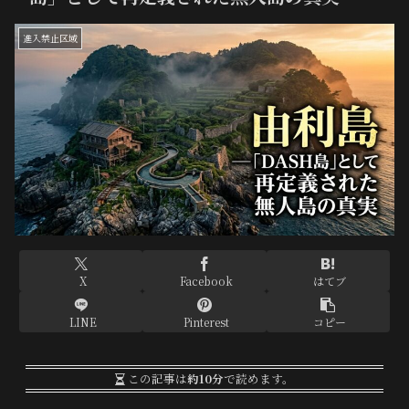
進入禁止区域
X
Facebook
はてブ
LINE
Pinterest
コピー
この記事は
約10分
で読めます。