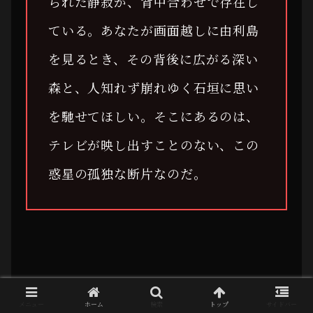
られた静寂が、背中合わせで存在し
ている。あなたが画面越しに由利島
を見るとき、その背後に広がる深い
森と、人知れず崩れゆく石垣に思い
を馳せてほしい。そこにあるのは、
テレビが映し出すことのない、この
惑星の孤独な断片なのだ。
RECORD ID: ARCHIVE-YURIJIMA-338527
メニュー
ホーム
検索
トップ
サイドバー