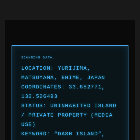
LOCATION: YURIJIMA,
MATSUYAMA, EHIME, JAPAN
COORDINATES: 33.852771,
132.526493
STATUS: UNINHABITED ISLAND
/ PRIVATE PROPERTY (MEDIA
USE)
KEYWORD: “DASH ISLAND”,