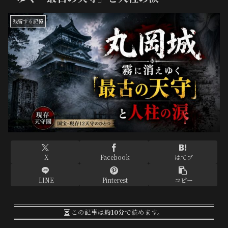
残留する記憶
X
Facebook
はてブ
LINE
Pinterest
コピー
この記事は
約10分
で読めます。