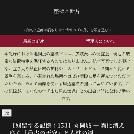
座標と断片
～真実と虚飾が混ざり合う情報の『奈落』を覗き込む～
最新の断片
管理人について
​本記録における地図上の座標ピンは、広域表示の便宜上、現地の厳
密な位置特定を保証するものではありません。航空写真でしか覗け
ない立ち入り禁止区域の神秘や、ストリートビューで刻々と変わる
景色を楽しみ、心惹かれた場所へはぜひ実際に足を運んでいただき
たいため、あえて画像を使わず周辺座標の提示に留めています。こ
の記録が、あなたの**『まだ見ぬ世界』との出会い**になれば幸い
です。
PR
【残留する記憶：153】丸岡城 — 霧に消え
ゆく「最古の天守」と人柱の涙