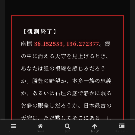
【観測終了】
座標
36.152553, 136.272377
。霞
の中に消える天守を見上げるとき、
あなたは誰の視線を感じるだろう
か。勝豊の野望か、本多一族の忠義
か、あるいは石垣の底で静かに眠る
お静の眼差しだろうか。日本最古の
天守は、ただ黙してそこにある。し
かし、その沈黙こそが、この地に
メニュー
ホーム
検索
トップ
サイドバー