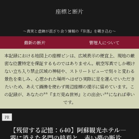
座標と断片
～真実と虚飾が混ざり合う情報の『奈落』を覗き込む～
最新の断片
管理人について
​本記録における地図上の座標ピンは、広域表示の便宜上、現地の厳
密な位置特定を保証するものではありません。航空写真でしか覗け
ない立ち入り禁止区域の神秘や、ストリートビューで刻々と変わる
景色を楽しみ、心惹かれた場所へはぜひ実際に足を運んでいただき
たいため、あえて画像を使わず周辺座標の提示に留めています。こ
の記録が、あなたの**『まだ見ぬ世界』との出会い**になれば幸い
です。
PR
【残留する記憶：640】阿蘇観光ホテル―
霧に消えた名門の終焉と、赤い夢の断片