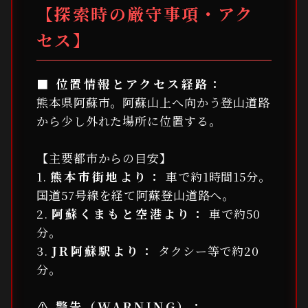
【探索時の厳守事項・アク
セス】
■ 位置情報とアクセス経路：
熊本県阿蘇市。阿蘇山上へ向かう登山道路
から少し外れた場所に位置する。
【主要都市からの目安】
1.
熊本市街地より：
車で約1時間15分。
国道57号線を経て阿蘇登山道路へ。
2.
阿蘇くまもと空港より：
車で約50
分。
3.
JR阿蘇駅より：
タクシー等で約20
分。
⚠️ 警告（WARNING）：