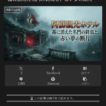
残留する記憶
X
Facebook
はてブ
LINE
Pinterest
コピー
この記事は
約7分
で読めます。